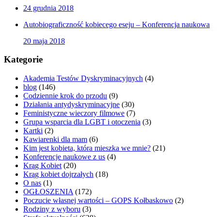
24 grudnia 2018
Autobiograficzność kobiecego eseju – Konferencja naukowa
20 maja 2018
Kategorie
Akademia Testów Dyskryminacyjnych
(4)
blog
(146)
Codziennie krok do przodu
(9)
Działania antydyskryminacyjne
(30)
Feministyczne wieczory filmowe
(7)
Grupa wsparcia dla LGBT i otoczenia
(3)
Kartki
(2)
Kawiarenki dla mam
(6)
Kim jest kobieta, która mieszka we mnie?
(21)
Konferencje naukowe z us
(4)
Krąg Kobiet
(20)
Krąg kobiet dojrzałych
(18)
O nas
(1)
OGŁOSZENIA
(172)
Poczucie własnej wartości – GOPS Kołbaskowo
(2)
Rodziny z wyboru
(3)