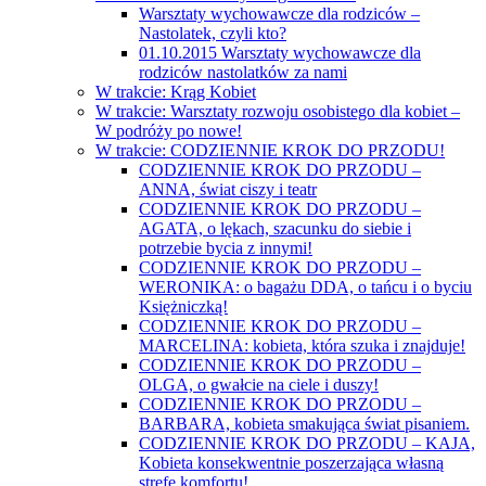
Warsztaty wychowawcze dla rodziców –
Nastolatek, czyli kto?
01.10.2015 Warsztaty wychowawcze dla
rodziców nastolatków za nami
W trakcie: Krąg Kobiet
W trakcie: Warsztaty rozwoju osobistego dla kobiet –
W podróży po nowe!
W trakcie: CODZIENNIE KROK DO PRZODU!
CODZIENNIE KROK DO PRZODU –
ANNA, świat ciszy i teatr
CODZIENNIE KROK DO PRZODU –
AGATA, o lękach, szacunku do siebie i
potrzebie bycia z innymi!
CODZIENNIE KROK DO PRZODU –
WERONIKA: o bagażu DDA, o tańcu i o byciu
Księżniczką!
CODZIENNIE KROK DO PRZODU –
MARCELINA: kobieta, która szuka i znajduje!
CODZIENNIE KROK DO PRZODU –
OLGA, o gwałcie na ciele i duszy!
CODZIENNIE KROK DO PRZODU –
BARBARA, kobieta smakująca świat pisaniem.
CODZIENNIE KROK DO PRZODU – KAJA,
Kobieta konsekwentnie poszerzająca własną
strefę komfortu!