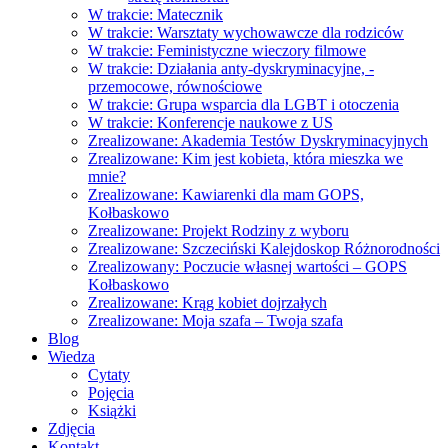
W trakcie: Matecznik
W trakcie: Warsztaty wychowawcze dla rodziców
W trakcie: Feministyczne wieczory filmowe
W trakcie: Działania anty-dyskryminacyjne, -
przemocowe, równościowe
W trakcie: Grupa wsparcia dla LGBT i otoczenia
W trakcie: Konferencje naukowe z US
Zrealizowane: Akademia Testów Dyskryminacyjnych
Zrealizowane: Kim jest kobieta, która mieszka we
mnie?
Zrealizowane: Kawiarenki dla mam GOPS,
Kołbaskowo
Zrealizowane: Projekt Rodziny z wyboru
Zrealizowane: Szczeciński Kalejdoskop Różnorodności
Zrealizowany: Poczucie własnej wartości – GOPS
Kołbaskowo
Zrealizowane: Krąg kobiet dojrzałych
Zrealizowane: Moja szafa – Twoja szafa
Blog
Wiedza
Cytaty
Pojęcia
Książki
Zdjęcia
Kontakt