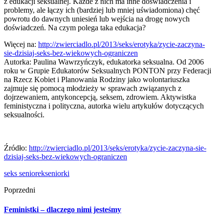
z edukacji seksualnej. Każde z nich ma inne doświadczenia i
problemy, ale łączy ich (bardziej lub mniej uświadomiona) chęć
powrotu do dawnych uniesień lub wejścia na drogę nowych
doświadczeń. Na czym polega taka edukacja?
Więcej na:
http://zwierciadlo.pl/2013/seks/erotyka/zycie-zaczyna-
sie-dzisiaj-seks-bez-wiekowych-ograniczen
Autorka: Paulina Wawrzyńczyk, edukatorka seksualna. Od 2006
roku w Grupie Edukatorów Seksualnych PONTON przy Federacji
na Rzecz Kobiet i Planowania Rodziny jako wolontariuszka
zajmuje się pomocą młodzieży w sprawach związanych z
dojrzewaniem, antykoncepcją, seksem, zdrowiem. Aktywistka
feministyczna i polityczna, autorka wielu artykułów dotyczących
seksualności.
Źródło:
http://zwierciadlo.pl/2013/seks/erotyka/zycie-zaczyna-sie-
dzisiaj-seks-bez-wiekowych-ograniczen
seks seniorek
seniorki
Poprzedni
Feministki – dlaczego nimi jesteśmy