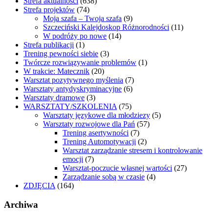
Strefa aktualności
(638)
Strefa projektów
(74)
Moja szafa – Twoja szafa
(9)
Szczeciński Kalejdoskop Różnorodności
(11)
W podróży po nowe
(14)
Strefa publikacji
(1)
Trening pewności siebie
(3)
Twórcze rozwiązywanie problemów
(1)
W trakcie: Matecznik
(20)
Warsztat pozytywnego myślenia
(7)
Warsztaty antydyskryminacyjne
(6)
Warsztaty dramowe
(3)
WARSZTATY/SZKOLENIA
(75)
Warsztaty językowe dla młodziezy
(5)
Warsztaty rozwojowe dla Pań
(57)
Trening asertywności
(7)
Trening Automotywacji
(2)
Warsztat zarządzanie stresem i kontrolowanie
emocji
(7)
Warsztat-poczucie własnej wartości
(27)
Zarządzanie sobą w czasie
(4)
ZDJĘCIA
(164)
Archiwa