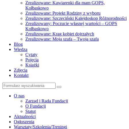
Zrealizowane: Kawiarenki dla mam GOPS,
Kołbaskowo
Zrealizowane: Projekt Rodziny z wyboru
Zrealizowane: Szczeciński Kalejdoskop Różnorodności
Zrealizowany: Poczucie własnej wartości – GOPS
Kołbaskowo
Zrealizowane: Krąg kobiet dojrzałych
Zrealizowane: Moja szafa – Twoja szafa
Blog
Wiedza
Cytaty
Pojęcia
Książki
Zdjęcia
Kontakt
Szukaj
O nas
Zarząd i Rada Fundacji
O Fundacji
Statut
Aktualności
Ogłoszenia
Warsztaty/Szkolenia/Treningi