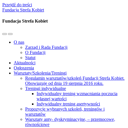
Przejdź do treści
Fundacja Strefa Kobiet
Fundacja Strefa Kobiet
Przełącz
Przełącz
menu
pole
O nas
mobilne
wyszukiwania
Zarząd i Rada Fundacji
O Fundacji
Statut
Aktualności
Ogłoszenia
Warsztaty/Szkolenia/Treningi
Regulamin warsztatów/szkoleń Fundacji Strefa Kobiet.
Obowiązuje od dnia 19 sierpnia 2016 roku.
Treningi indywidualne
Indywidualny trening wzmacniania poczucia
własnej wartości
Indywidualny trening asertywności
Propozycje wybranych szkoleń, treningów i
warsztatów
Warsztaty anty- dyskryminacyjne, – przemocowe,
równościowe