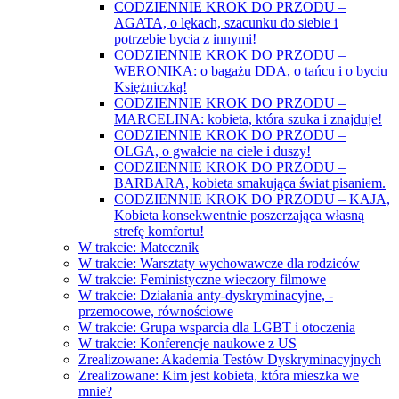
CODZIENNIE KROK DO PRZODU –
AGATA, o lękach, szacunku do siebie i
potrzebie bycia z innymi!
CODZIENNIE KROK DO PRZODU –
WERONIKA: o bagażu DDA, o tańcu i o byciu
Księżniczką!
CODZIENNIE KROK DO PRZODU –
MARCELINA: kobieta, która szuka i znajduje!
CODZIENNIE KROK DO PRZODU –
OLGA, o gwałcie na ciele i duszy!
CODZIENNIE KROK DO PRZODU –
BARBARA, kobieta smakująca świat pisaniem.
CODZIENNIE KROK DO PRZODU – KAJA,
Kobieta konsekwentnie poszerzająca własną
strefę komfortu!
W trakcie: Matecznik
W trakcie: Warsztaty wychowawcze dla rodziców
W trakcie: Feministyczne wieczory filmowe
W trakcie: Działania anty-dyskryminacyjne, -
przemocowe, równościowe
W trakcie: Grupa wsparcia dla LGBT i otoczenia
W trakcie: Konferencje naukowe z US
Zrealizowane: Akademia Testów Dyskryminacyjnych
Zrealizowane: Kim jest kobieta, która mieszka we
mnie?