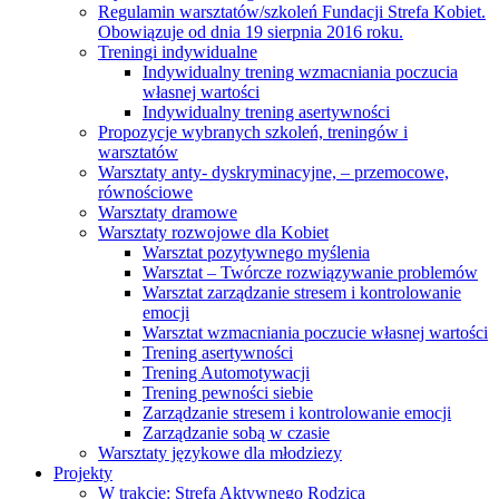
Regulamin warsztatów/szkoleń Fundacji Strefa Kobiet.
Obowiązuje od dnia 19 sierpnia 2016 roku.
Treningi indywidualne
Indywidualny trening wzmacniania poczucia
własnej wartości
Indywidualny trening asertywności
Propozycje wybranych szkoleń, treningów i
warsztatów
Warsztaty anty- dyskryminacyjne, – przemocowe,
równościowe
Warsztaty dramowe
Warsztaty rozwojowe dla Kobiet
Warsztat pozytywnego myślenia
Warsztat – Twórcze rozwiązywanie problemów
Warsztat zarządzanie stresem i kontrolowanie
emocji
Warsztat wzmacniania poczucie własnej wartości
Trening asertywności
Trening Automotywacji
Trening pewności siebie
Zarządzanie stresem i kontrolowanie emocji
Zarządzanie sobą w czasie
Warsztaty językowe dla młodziezy
Projekty
W trakcie: Strefa Aktywnego Rodzica