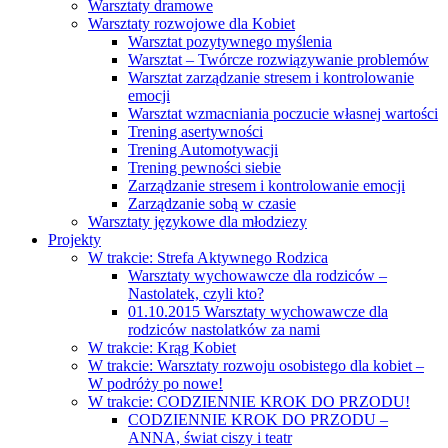
Warsztaty dramowe
Warsztaty rozwojowe dla Kobiet
Warsztat pozytywnego myślenia
Warsztat – Twórcze rozwiązywanie problemów
Warsztat zarządzanie stresem i kontrolowanie
emocji
Warsztat wzmacniania poczucie własnej wartości
Trening asertywności
Trening Automotywacji
Trening pewności siebie
Zarządzanie stresem i kontrolowanie emocji
Zarządzanie sobą w czasie
Warsztaty językowe dla młodziezy
Projekty
W trakcie: Strefa Aktywnego Rodzica
Warsztaty wychowawcze dla rodziców –
Nastolatek, czyli kto?
01.10.2015 Warsztaty wychowawcze dla
rodziców nastolatków za nami
W trakcie: Krąg Kobiet
W trakcie: Warsztaty rozwoju osobistego dla kobiet –
W podróży po nowe!
W trakcie: CODZIENNIE KROK DO PRZODU!
CODZIENNIE KROK DO PRZODU –
ANNA, świat ciszy i teatr