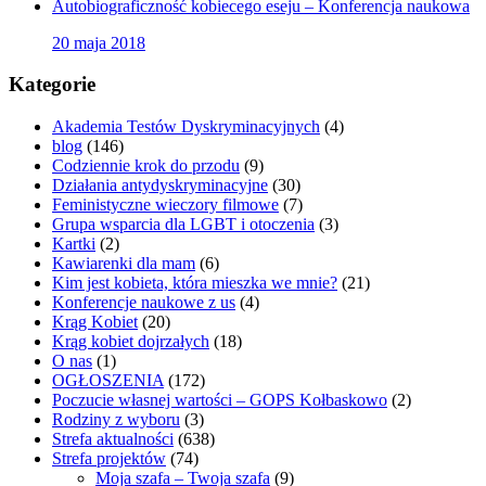
Autobiograficzność kobiecego eseju – Konferencja naukowa
20 maja 2018
Kategorie
Akademia Testów Dyskryminacyjnych
(4)
blog
(146)
Codziennie krok do przodu
(9)
Działania antydyskryminacyjne
(30)
Feministyczne wieczory filmowe
(7)
Grupa wsparcia dla LGBT i otoczenia
(3)
Kartki
(2)
Kawiarenki dla mam
(6)
Kim jest kobieta, która mieszka we mnie?
(21)
Konferencje naukowe z us
(4)
Krąg Kobiet
(20)
Krąg kobiet dojrzałych
(18)
O nas
(1)
OGŁOSZENIA
(172)
Poczucie własnej wartości – GOPS Kołbaskowo
(2)
Rodziny z wyboru
(3)
Strefa aktualności
(638)
Strefa projektów
(74)
Moja szafa – Twoja szafa
(9)