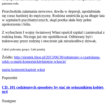
patronem rodu.
Przechodziła załamania nerwowe, tkwiła w depresji, upodabniała
się coraz bardziej do mężczyzny. Rodzina umieściła ją na długie lata
w szpitalach psychiatrycznych, skąd poetka słała listy pełne
upokorzenia i bólu.
Z wybuchem I wojny światowej Włast opuścił szpital i zamieszkał z
rodziną brata. Niczego już nie opublikował. Odbierany był i
traktowany przez rodzinę i otoczenie jak nieszkodliwy dziwak.
Całość polecamy gorąco. Link poniżej.
Źródło:
http://zientek.blog.pl/2013/06/30/odmieniec-i-czartolania-
szkic-o-marii-komornickiejpiotrze-wlascie/
maria komornicka
piotr włast
Poprzedni
CD. 101 codziennych sposobów by stać się sojusznikiem kobiet-
nr4
Następne