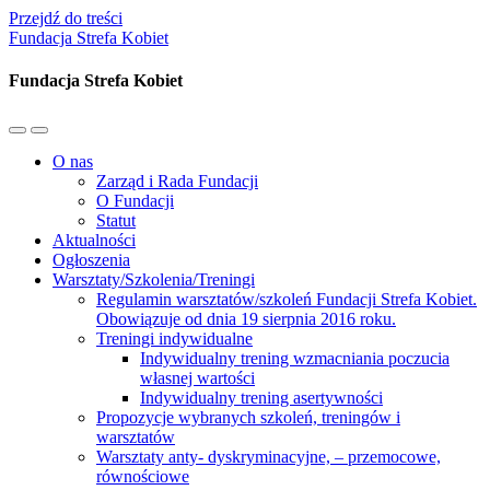
Przejdź do treści
Fundacja Strefa Kobiet
Fundacja Strefa Kobiet
Przełącz
Przełącz
menu
pole
O nas
mobilne
wyszukiwania
Zarząd i Rada Fundacji
O Fundacji
Statut
Aktualności
Ogłoszenia
Warsztaty/Szkolenia/Treningi
Regulamin warsztatów/szkoleń Fundacji Strefa Kobiet.
Obowiązuje od dnia 19 sierpnia 2016 roku.
Treningi indywidualne
Indywidualny trening wzmacniania poczucia
własnej wartości
Indywidualny trening asertywności
Propozycje wybranych szkoleń, treningów i
warsztatów
Warsztaty anty- dyskryminacyjne, – przemocowe,
równościowe