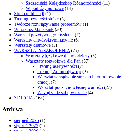
Szczeciński Kalejdoskop Różnorodności
(11)
W podróży po nowe
(14)
Strefa publikacji
(1)
Trening pewności siebie
(3)
Twórcze rozwiązywanie problemów
(1)
W trakcie: Matecznik
(20)
Warsztat pozytywnego myślenia
(7)
Warsztaty antydyskryminacyjne
(6)
Warsztaty dramowe
(3)
WARSZTATY/SZKOLENIA
(75)
Warsztaty językowe dla młodziezy
(5)
Warsztaty rozwojowe dla Pań
(57)
Trening asertywności
(7)
Trening Automotywacji
(2)
Warsztat zarządzanie stresem i kontrolowanie
emocji
(7)
Warsztat-poczucie własnej wartości
(27)
Zarządzanie sobą w czasie
(4)
ZDJĘCIA
(164)
Archiwa
sierpień 2025
(1)
styczeń 2025
(1)
styczeń 2020
(1)