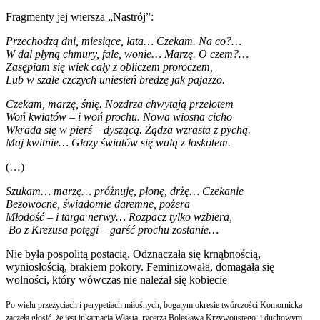
Fragmenty jej wiersza „Nastrój”:
Przechodzą dni, miesiące, lata… Czekam. Na co?…
W dal płyną chmury, fale, wonie… Marzę. O czem?…
Zasępiam się wiek cały z obliczem proroczem,
Lub w szale czczych uniesień bredzę jak pajazzo.
Czekam, marzę, śnię. Nozdrza chwytają przelotem
Woń kwiatów – i woń prochu. Nowa wiosna cicho
Wkrada się w pierś – dyszącą. Żądza wzrasta z pychą.
Maj kwitnie… Głazy światów się walą z łoskotem.
(…)
Szukam… marzę… próżnuję, płonę, drżę… Czekanie
Bezowocne, świadomie daremne, pożera
Młodość – i targa nerwy… Rozpacz tylko wzbiera,
Bo z Krezusa potęgi – garść prochu zostanie…
Nie była pospolitą postacią. Odznaczała się krnąbnością,
wyniosłością, brakiem pokory. Feminizowała, domagała się
wolności, który wówczas nie należał się kobiecie
Po wielu przeżyciach i perypetiach miłośnych, bogatym okresie twórczości Komornicka
zaczęła głosić, że jest inkarnacją Własta, rycerza Bolesława Krzywoustego, i duchowym