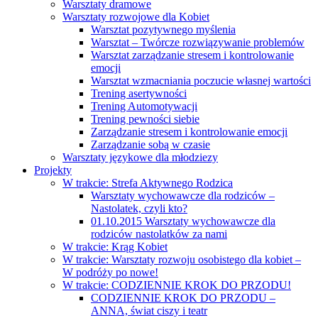
Warsztaty dramowe
Warsztaty rozwojowe dla Kobiet
Warsztat pozytywnego myślenia
Warsztat – Twórcze rozwiązywanie problemów
Warsztat zarządzanie stresem i kontrolowanie
emocji
Warsztat wzmacniania poczucie własnej wartości
Trening asertywności
Trening Automotywacji
Trening pewności siebie
Zarządzanie stresem i kontrolowanie emocji
Zarządzanie sobą w czasie
Warsztaty językowe dla młodziezy
Projekty
W trakcie: Strefa Aktywnego Rodzica
Warsztaty wychowawcze dla rodziców –
Nastolatek, czyli kto?
01.10.2015 Warsztaty wychowawcze dla
rodziców nastolatków za nami
W trakcie: Krąg Kobiet
W trakcie: Warsztaty rozwoju osobistego dla kobiet –
W podróży po nowe!
W trakcie: CODZIENNIE KROK DO PRZODU!
CODZIENNIE KROK DO PRZODU –
ANNA, świat ciszy i teatr