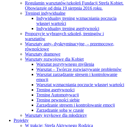
Regulamin warsztatów/szkoleń Fundacji Strefa Kobiet.
Obowiązuje od dnia 19 sierpnia 2016 roku.
Treningi indywidualne
Indywidualny trening wzmacniania poczucia
własnej wartości
Indywidualny trening asertywności
Propozycje wybranych szkoleń, treningów i
warsztatów
Warsztaty anty- dyskryminacyjne, – przemocowe,
równościowe
Warsztaty dramowe
Warsztaty rozwojowe dla Kobiet
Warsztat pozytywnego myślenia
Warsztat – Twórcze rozwiązywanie problemów
Warsztat zarządzanie stresem i kontrolowanie
emocji
Warsztat wzmacniania poczucie własnej wartości
Trening asertywności
Trening Automotywacji
Trening pewności siebie
Zarządzanie stresem i kontrolowanie emocji
Zarządzanie sobą w czasie
Warsztaty językowe dla młodziezy
Projekty
W trakcie: Strefa Aktywnego Rodzica