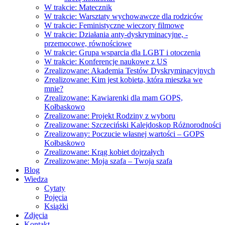
W trakcie: Matecznik
W trakcie: Warsztaty wychowawcze dla rodziców
W trakcie: Feministyczne wieczory filmowe
W trakcie: Działania anty-dyskryminacyjne, -
przemocowe, równościowe
W trakcie: Grupa wsparcia dla LGBT i otoczenia
W trakcie: Konferencje naukowe z US
Zrealizowane: Akademia Testów Dyskryminacyjnych
Zrealizowane: Kim jest kobieta, która mieszka we
mnie?
Zrealizowane: Kawiarenki dla mam GOPS,
Kołbaskowo
Zrealizowane: Projekt Rodziny z wyboru
Zrealizowane: Szczeciński Kalejdoskop Różnorodności
Zrealizowany: Poczucie własnej wartości – GOPS
Kołbaskowo
Zrealizowane: Krąg kobiet dojrzałych
Zrealizowane: Moja szafa – Twoja szafa
Blog
Wiedza
Cytaty
Pojęcia
Książki
Zdjęcia
Kontakt