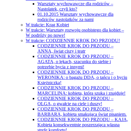
Warsztaty wychowawcze dla rodziców –
Nastolatek, czyli kto?
01.10.2015 Warsztaty wychowawcze dla
rodziców nastolatków za nami
W trakcie: Krąg Kobiet
W trakcie: Warsztaty rozwoju osobistego dla kobiet –
W podróży po nowe!
W trakcie: CODZIENNIE KROK DO PRZODU!
CODZIENNIE KROK DO PRZODU –
ANNA, świat ciszy i teatr
CODZIENNIE KROK DO PRZODU –
AGATA, o lękach, szacunku do siebie i
potrzebie bycia z innymi!
CODZIENNIE KROK DO PRZODU –
WERONIKA: o bagażu DDA, o tańcu i o byciu
Księżniczką!
CODZIENNIE KROK DO PRZODU –
MARCELINA: kobieta, która szuka i znajduje!
CODZIENNIE KROK DO PRZODU –
OLGA, o gwałcie na ciele i duszy!
CODZIENNIE KROK DO PRZODU –
BARBARA, kobieta smakująca świat pisaniem.
CODZIENNIE KROK DO PRZODU – KAJA,
Kobieta konsekwentnie poszerzająca własną
strefę komfortu!