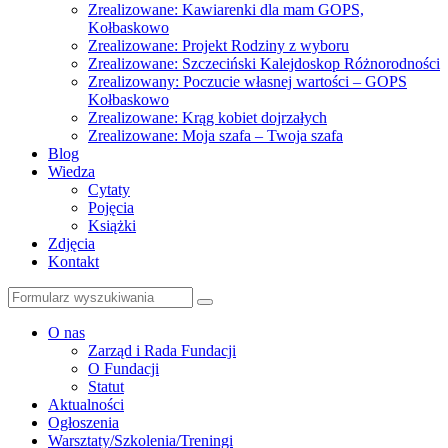
Zrealizowane: Kawiarenki dla mam GOPS,
Kołbaskowo
Zrealizowane: Projekt Rodziny z wyboru
Zrealizowane: Szczeciński Kalejdoskop Różnorodności
Zrealizowany: Poczucie własnej wartości – GOPS
Kołbaskowo
Zrealizowane: Krąg kobiet dojrzałych
Zrealizowane: Moja szafa – Twoja szafa
Blog
Wiedza
Cytaty
Pojęcia
Książki
Zdjęcia
Kontakt
Szukaj
O nas
Zarząd i Rada Fundacji
O Fundacji
Statut
Aktualności
Ogłoszenia
Warsztaty/Szkolenia/Treningi