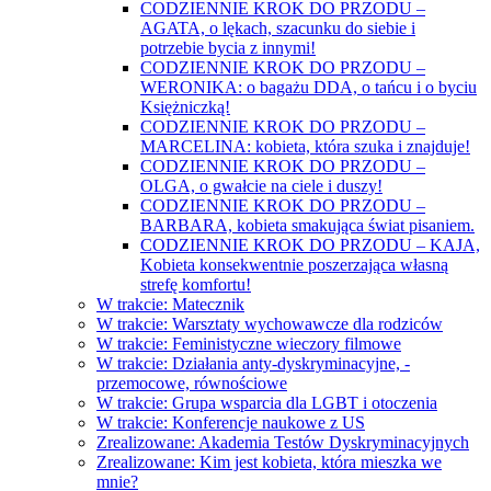
CODZIENNIE KROK DO PRZODU –
AGATA, o lękach, szacunku do siebie i
potrzebie bycia z innymi!
CODZIENNIE KROK DO PRZODU –
WERONIKA: o bagażu DDA, o tańcu i o byciu
Księżniczką!
CODZIENNIE KROK DO PRZODU –
MARCELINA: kobieta, która szuka i znajduje!
CODZIENNIE KROK DO PRZODU –
OLGA, o gwałcie na ciele i duszy!
CODZIENNIE KROK DO PRZODU –
BARBARA, kobieta smakująca świat pisaniem.
CODZIENNIE KROK DO PRZODU – KAJA,
Kobieta konsekwentnie poszerzająca własną
strefę komfortu!
W trakcie: Matecznik
W trakcie: Warsztaty wychowawcze dla rodziców
W trakcie: Feministyczne wieczory filmowe
W trakcie: Działania anty-dyskryminacyjne, -
przemocowe, równościowe
W trakcie: Grupa wsparcia dla LGBT i otoczenia
W trakcie: Konferencje naukowe z US
Zrealizowane: Akademia Testów Dyskryminacyjnych
Zrealizowane: Kim jest kobieta, która mieszka we
mnie?