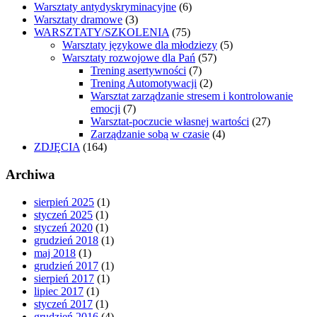
Warsztaty antydyskryminacyjne
(6)
Warsztaty dramowe
(3)
WARSZTATY/SZKOLENIA
(75)
Warsztaty językowe dla młodziezy
(5)
Warsztaty rozwojowe dla Pań
(57)
Trening asertywności
(7)
Trening Automotywacji
(2)
Warsztat zarządzanie stresem i kontrolowanie
emocji
(7)
Warsztat-poczucie własnej wartości
(27)
Zarządzanie sobą w czasie
(4)
ZDJĘCIA
(164)
Archiwa
sierpień 2025
(1)
styczeń 2025
(1)
styczeń 2020
(1)
grudzień 2018
(1)
maj 2018
(1)
grudzień 2017
(1)
sierpień 2017
(1)
lipiec 2017
(1)
styczeń 2017
(1)
grudzień 2016
(4)