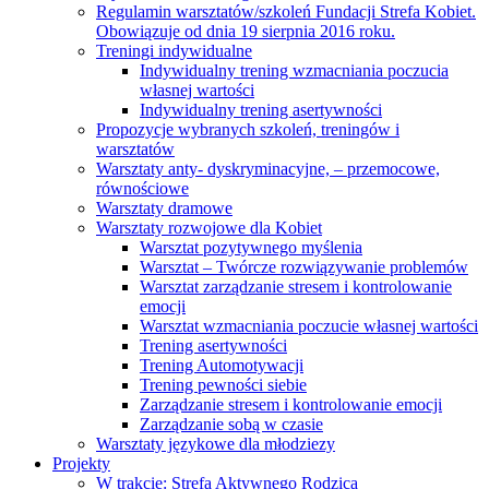
Regulamin warsztatów/szkoleń Fundacji Strefa Kobiet.
Obowiązuje od dnia 19 sierpnia 2016 roku.
Treningi indywidualne
Indywidualny trening wzmacniania poczucia
własnej wartości
Indywidualny trening asertywności
Propozycje wybranych szkoleń, treningów i
warsztatów
Warsztaty anty- dyskryminacyjne, – przemocowe,
równościowe
Warsztaty dramowe
Warsztaty rozwojowe dla Kobiet
Warsztat pozytywnego myślenia
Warsztat – Twórcze rozwiązywanie problemów
Warsztat zarządzanie stresem i kontrolowanie
emocji
Warsztat wzmacniania poczucie własnej wartości
Trening asertywności
Trening Automotywacji
Trening pewności siebie
Zarządzanie stresem i kontrolowanie emocji
Zarządzanie sobą w czasie
Warsztaty językowe dla młodziezy
Projekty
W trakcie: Strefa Aktywnego Rodzica