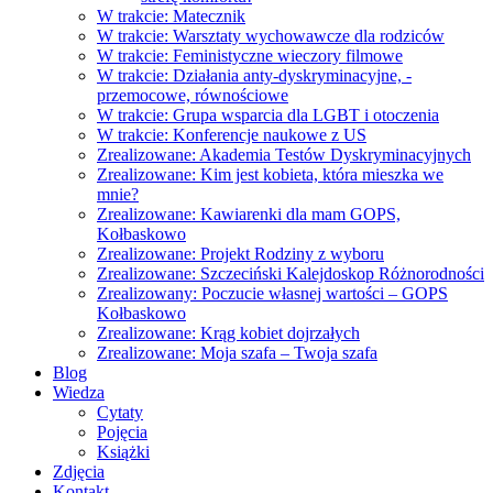
W trakcie: Matecznik
W trakcie: Warsztaty wychowawcze dla rodziców
W trakcie: Feministyczne wieczory filmowe
W trakcie: Działania anty-dyskryminacyjne, -
przemocowe, równościowe
W trakcie: Grupa wsparcia dla LGBT i otoczenia
W trakcie: Konferencje naukowe z US
Zrealizowane: Akademia Testów Dyskryminacyjnych
Zrealizowane: Kim jest kobieta, która mieszka we
mnie?
Zrealizowane: Kawiarenki dla mam GOPS,
Kołbaskowo
Zrealizowane: Projekt Rodziny z wyboru
Zrealizowane: Szczeciński Kalejdoskop Różnorodności
Zrealizowany: Poczucie własnej wartości – GOPS
Kołbaskowo
Zrealizowane: Krąg kobiet dojrzałych
Zrealizowane: Moja szafa – Twoja szafa
Blog
Wiedza
Cytaty
Pojęcia
Książki
Zdjęcia
Kontakt