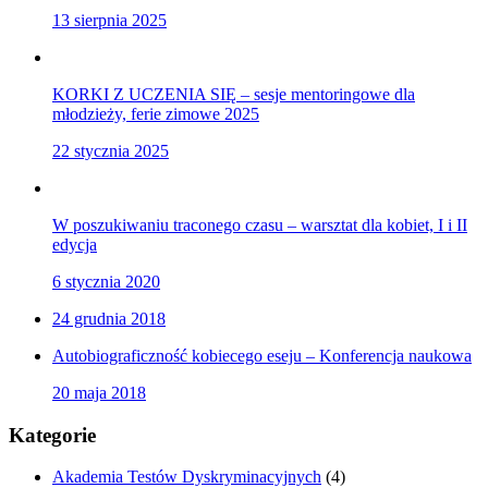
13 sierpnia 2025
KORKI Z UCZENIA SIĘ – sesje mentoringowe dla
młodzieży, ferie zimowe 2025
22 stycznia 2025
W poszukiwaniu traconego czasu – warsztat dla kobiet, I i II
edycja
6 stycznia 2020
24 grudnia 2018
Autobiograficzność kobiecego eseju – Konferencja naukowa
20 maja 2018
Kategorie
Akademia Testów Dyskryminacyjnych
(4)