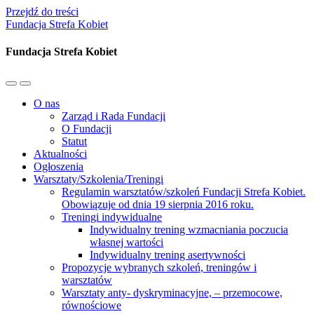
Przejdź do treści
Fundacja Strefa Kobiet
Fundacja Strefa Kobiet
Przełącz
Przełącz
menu
pole
O nas
mobilne
wyszukiwania
Zarząd i Rada Fundacji
O Fundacji
Statut
Aktualności
Ogłoszenia
Warsztaty/Szkolenia/Treningi
Regulamin warsztatów/szkoleń Fundacji Strefa Kobiet.
Obowiązuje od dnia 19 sierpnia 2016 roku.
Treningi indywidualne
Indywidualny trening wzmacniania poczucia
własnej wartości
Indywidualny trening asertywności
Propozycje wybranych szkoleń, treningów i
warsztatów
Warsztaty anty- dyskryminacyjne, – przemocowe,
równościowe