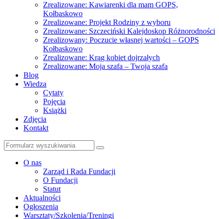
Zrealizowane: Kawiarenki dla mam GOPS,
Kołbaskowo
Zrealizowane: Projekt Rodziny z wyboru
Zrealizowane: Szczeciński Kalejdoskop Różnorodności
Zrealizowany: Poczucie własnej wartości – GOPS
Kołbaskowo
Zrealizowane: Krąg kobiet dojrzałych
Zrealizowane: Moja szafa – Twoja szafa
Blog
Wiedza
Cytaty
Pojęcia
Książki
Zdjęcia
Kontakt
Szukaj
O nas
Zarząd i Rada Fundacji
O Fundacji
Statut
Aktualności
Ogłoszenia
Warsztaty/Szkolenia/Treningi