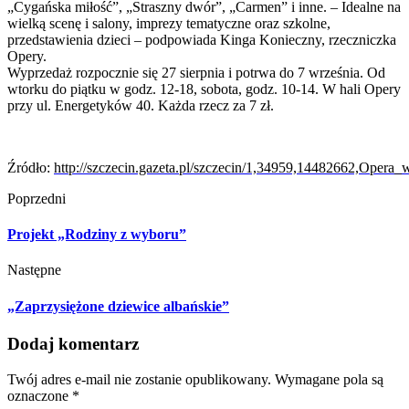
„Cygańska miłość”, „Straszny dwór”, „Carmen” i inne. – Idealne na
wielką scenę i salony, imprezy tematyczne oraz szkolne,
przedstawienia
dzieci
– podpowiada Kinga Konieczny, rzeczniczka
Opery.
Wyprzedaż rozpocznie się 27 sierpnia i potrwa do 7 września. Od
wtorku do piątku w godz. 12-18, sobota, godz. 10-14. W hali Opery
przy ul. Energetyków 40. Każda rzecz za 7 zł.
Źródło:
http://szczecin.gazeta.pl/szczecin/1,34959,14482662,Op
Poprzedni
Projekt „Rodziny z wyboru”
Następne
„Zaprzysiężone dziewice albańskie”
Dodaj komentarz
Twój adres e-mail nie zostanie opublikowany.
Wymagane pola są
oznaczone
*