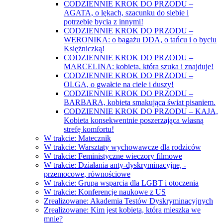
CODZIENNIE KROK DO PRZODU –
AGATA, o lękach, szacunku do siebie i
potrzebie bycia z innymi!
CODZIENNIE KROK DO PRZODU –
WERONIKA: o bagażu DDA, o tańcu i o byciu
Księżniczką!
CODZIENNIE KROK DO PRZODU –
MARCELINA: kobieta, która szuka i znajduje!
CODZIENNIE KROK DO PRZODU –
OLGA, o gwałcie na ciele i duszy!
CODZIENNIE KROK DO PRZODU –
BARBARA, kobieta smakująca świat pisaniem.
CODZIENNIE KROK DO PRZODU – KAJA,
Kobieta konsekwentnie poszerzająca własną
strefę komfortu!
W trakcie: Matecznik
W trakcie: Warsztaty wychowawcze dla rodziców
W trakcie: Feministyczne wieczory filmowe
W trakcie: Działania anty-dyskryminacyjne, -
przemocowe, równościowe
W trakcie: Grupa wsparcia dla LGBT i otoczenia
W trakcie: Konferencje naukowe z US
Zrealizowane: Akademia Testów Dyskryminacyjnych
Zrealizowane: Kim jest kobieta, która mieszka we
mnie?