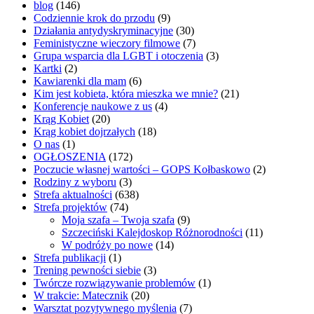
blog
(146)
Codziennie krok do przodu
(9)
Działania antydyskryminacyjne
(30)
Feministyczne wieczory filmowe
(7)
Grupa wsparcia dla LGBT i otoczenia
(3)
Kartki
(2)
Kawiarenki dla mam
(6)
Kim jest kobieta, która mieszka we mnie?
(21)
Konferencje naukowe z us
(4)
Krąg Kobiet
(20)
Krąg kobiet dojrzałych
(18)
O nas
(1)
OGŁOSZENIA
(172)
Poczucie własnej wartości – GOPS Kołbaskowo
(2)
Rodziny z wyboru
(3)
Strefa aktualności
(638)
Strefa projektów
(74)
Moja szafa – Twoja szafa
(9)
Szczeciński Kalejdoskop Różnorodności
(11)
W podróży po nowe
(14)
Strefa publikacji
(1)
Trening pewności siebie
(3)
Twórcze rozwiązywanie problemów
(1)
W trakcie: Matecznik
(20)
Warsztat pozytywnego myślenia
(7)