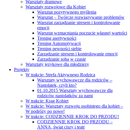
Warsztaty dramowe
Warsztaty rozwojowe dla Kobiet
Warsztat pozytywnego myślenia
Warsztat – Twórcze rozwiązywanie problemów
Warsztat zarządzanie stresem i kontrolowanie
emocji
Warsztat wzmacniania poczucie własnej wartości
Trening asertywności
Trening Automotywacji
Trening pewności siebie
Zarządzanie stresem i kontrolowanie emocji
Zarządzanie sobą w czasie
Warsztaty językowe dla młodziezy
Projekty
W trakcie: Strefa Aktywnego Rodzica
Warsztaty wychowawcze dla rodziców –
Nastolatek, czyli kto?
01.10.2015 Warsztaty wychowawcze dla
rodziców nastolatków za nami
W trakcie: Krąg Kobiet
W trakcie: Warsztaty rozwoju osobistego dla kobiet –
W podróży po nowe!
W trakcie: CODZIENNIE KROK DO PRZODU!
CODZIENNIE KROK DO PRZODU –
ANNA, świat ciszy i teatr