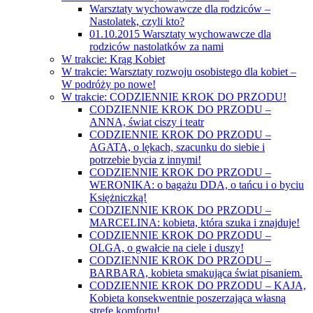
Warsztaty wychowawcze dla rodziców –
Nastolatek, czyli kto?
01.10.2015 Warsztaty wychowawcze dla
rodziców nastolatków za nami
W trakcie: Krąg Kobiet
W trakcie: Warsztaty rozwoju osobistego dla kobiet –
W podróży po nowe!
W trakcie: CODZIENNIE KROK DO PRZODU!
CODZIENNIE KROK DO PRZODU –
ANNA, świat ciszy i teatr
CODZIENNIE KROK DO PRZODU –
AGATA, o lękach, szacunku do siebie i
potrzebie bycia z innymi!
CODZIENNIE KROK DO PRZODU –
WERONIKA: o bagażu DDA, o tańcu i o byciu
Księżniczką!
CODZIENNIE KROK DO PRZODU –
MARCELINA: kobieta, która szuka i znajduje!
CODZIENNIE KROK DO PRZODU –
OLGA, o gwałcie na ciele i duszy!
CODZIENNIE KROK DO PRZODU –
BARBARA, kobieta smakująca świat pisaniem.
CODZIENNIE KROK DO PRZODU – KAJA,
Kobieta konsekwentnie poszerzająca własną
strefę komfortu!