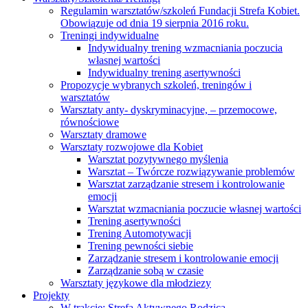
Regulamin warsztatów/szkoleń Fundacji Strefa Kobiet.
Obowiązuje od dnia 19 sierpnia 2016 roku.
Treningi indywidualne
Indywidualny trening wzmacniania poczucia
własnej wartości
Indywidualny trening asertywności
Propozycje wybranych szkoleń, treningów i
warsztatów
Warsztaty anty- dyskryminacyjne, – przemocowe,
równościowe
Warsztaty dramowe
Warsztaty rozwojowe dla Kobiet
Warsztat pozytywnego myślenia
Warsztat – Twórcze rozwiązywanie problemów
Warsztat zarządzanie stresem i kontrolowanie
emocji
Warsztat wzmacniania poczucie własnej wartości
Trening asertywności
Trening Automotywacji
Trening pewności siebie
Zarządzanie stresem i kontrolowanie emocji
Zarządzanie sobą w czasie
Warsztaty językowe dla młodziezy
Projekty
W trakcie: Strefa Aktywnego Rodzica