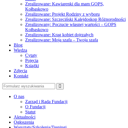
Zrealizowane: Kawiarenki dla mam GOPS,
Kołbaskowo
Zrealizowane: Projekt Rodziny z wyboru
Zrealizowane: Szczeciński Kalejdoskop Różnorodności
Zrealizowany: Poczucie własnej wartości – GOPS
Kołbaskowo
Zrealizowane: Krąg kobiet dojrzałych
Zrealizowane: Moja szafa – Twoja szafa
Blog
Wiedza
Cytaty
Pojęcia
Książki
Zdjęcia
Kontakt
Szukaj
O nas
Zarząd i Rada Fundacji
O Fundacji
Statut
Aktualności
Ogłoszenia
Warsztaty/Szkolenia/Treningi