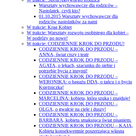
Warsztaty wychowawcze dla rodziców –
Nastolatek, czyli kto?
01.10.2015 Warsztaty wychowawcze dla
rodziców nastolatków za nami
W trakcie: Krąg Kobiet
W trakcie: Warsztaty rozwoju osobistego dla kobiet –
W podróży po nowe!
W trakcie: CODZIENNIE KROK DO PRZODU!
CODZIENNIE KROK DO PRZODU –
ANNA, świat ciszy i teatr
CODZIENNIE KROK DO PRZODU –
AGATA, o lękach, szacunku do siebie i
potrzebie bycia z innymi!
CODZIENNIE KROK DO PRZODU –
WERONIKA: o bagażu DDA, o tańcu i o byciu
Księżniczką!
CODZIENNIE KROK DO PRZODU –
MARCELINA: kobieta, która szuka i znajduje!
CODZIENNIE KROK DO PRZODU –
OLGA, o gwałcie na ciele i duszy!
CODZIENNIE KROK DO PRZODU –
BARBARA, kobieta smakująca świat pisaniem.
CODZIENNIE KROK DO PRZODU – KAJA,
Kobieta konsekwentnie poszerzająca własną