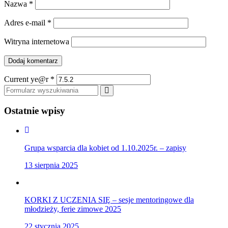
Nazwa
*
Adres e-mail
*
Witryna internetowa
Current ye@r
*
Szukaj
Ostatnie wpisy
Grupa wsparcia dla kobiet od 1.10.2025r. – zapisy
13 sierpnia 2025
KORKI Z UCZENIA SIĘ – sesje mentoringowe dla
młodzieży, ferie zimowe 2025
22 stycznia 2025