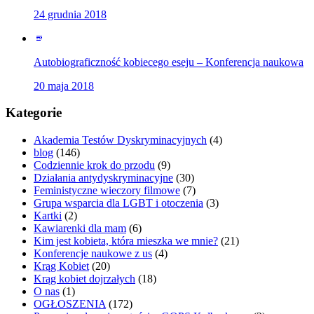
24 grudnia 2018
Autobiograficzność kobiecego eseju – Konferencja naukowa
20 maja 2018
Kategorie
Akademia Testów Dyskryminacyjnych
(4)
blog
(146)
Codziennie krok do przodu
(9)
Działania antydyskryminacyjne
(30)
Feministyczne wieczory filmowe
(7)
Grupa wsparcia dla LGBT i otoczenia
(3)
Kartki
(2)
Kawiarenki dla mam
(6)
Kim jest kobieta, która mieszka we mnie?
(21)
Konferencje naukowe z us
(4)
Krąg Kobiet
(20)
Krąg kobiet dojrzałych
(18)
O nas
(1)
OGŁOSZENIA
(172)