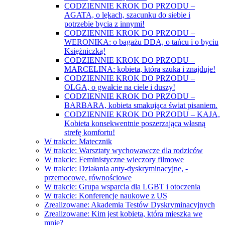
CODZIENNIE KROK DO PRZODU –
AGATA, o lękach, szacunku do siebie i
potrzebie bycia z innymi!
CODZIENNIE KROK DO PRZODU –
WERONIKA: o bagażu DDA, o tańcu i o byciu
Księżniczką!
CODZIENNIE KROK DO PRZODU –
MARCELINA: kobieta, która szuka i znajduje!
CODZIENNIE KROK DO PRZODU –
OLGA, o gwałcie na ciele i duszy!
CODZIENNIE KROK DO PRZODU –
BARBARA, kobieta smakująca świat pisaniem.
CODZIENNIE KROK DO PRZODU – KAJA,
Kobieta konsekwentnie poszerzająca własną
strefę komfortu!
W trakcie: Matecznik
W trakcie: Warsztaty wychowawcze dla rodziców
W trakcie: Feministyczne wieczory filmowe
W trakcie: Działania anty-dyskryminacyjne, -
przemocowe, równościowe
W trakcie: Grupa wsparcia dla LGBT i otoczenia
W trakcie: Konferencje naukowe z US
Zrealizowane: Akademia Testów Dyskryminacyjnych
Zrealizowane: Kim jest kobieta, która mieszka we
mnie?