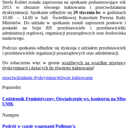
Strefa Kobiet została zaproszona na spotkanie podsumowujące rok
2013 w obszarze równego traktowania i przeciwdziałania
dyskryminacji. Spotkanie odbędzie się
29 stycz
nia br.
w godzinach
10.00 – 14.00 w Sali Świetlikowej Kancelarii Prezesa Rady
Ministrów. Do udziału w spotkaniu zostali zaproszeni posłowie i
posłanki na Sejm RP, przedstawiciele i przedstawicielki
administracji rządowej, organizacji pozarządowych oraz środowiska
naukowego.
Podczas spotkania odbędzie się dyskusja z udziałem przedstawicieli
i przedstawicielek organizacji pozarządowych oraz administracji.
Do zobaczenia więc w gronie
wrażliwych na wszelkie przejawy
dyskryminacji i dążących do równego traktowania
!
przeciwdziałanie dyskryminacji
równe traktowanie
Poprzedni
Codziennik Feministyczny: Oświadczenie ws. konkursu na Miss
UMK
Następne
Podróż w czasie wagonami Pullman’a