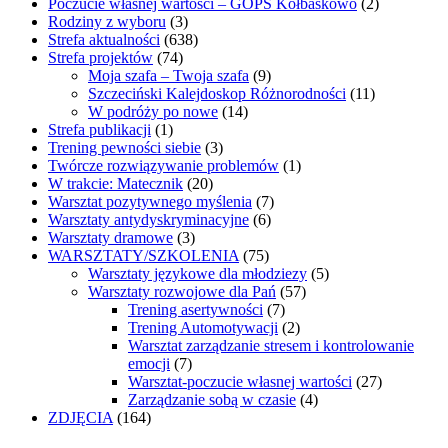
Poczucie własnej wartości – GOPS Kołbaskowo
(2)
Rodziny z wyboru
(3)
Strefa aktualności
(638)
Strefa projektów
(74)
Moja szafa – Twoja szafa
(9)
Szczeciński Kalejdoskop Różnorodności
(11)
W podróży po nowe
(14)
Strefa publikacji
(1)
Trening pewności siebie
(3)
Twórcze rozwiązywanie problemów
(1)
W trakcie: Matecznik
(20)
Warsztat pozytywnego myślenia
(7)
Warsztaty antydyskryminacyjne
(6)
Warsztaty dramowe
(3)
WARSZTATY/SZKOLENIA
(75)
Warsztaty językowe dla młodziezy
(5)
Warsztaty rozwojowe dla Pań
(57)
Trening asertywności
(7)
Trening Automotywacji
(2)
Warsztat zarządzanie stresem i kontrolowanie
emocji
(7)
Warsztat-poczucie własnej wartości
(27)
Zarządzanie sobą w czasie
(4)
ZDJĘCIA
(164)