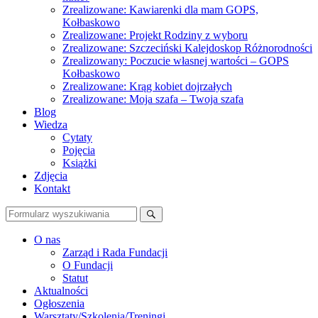
Zrealizowane: Kawiarenki dla mam GOPS,
Kołbaskowo
Zrealizowane: Projekt Rodziny z wyboru
Zrealizowane: Szczeciński Kalejdoskop Różnorodności
Zrealizowany: Poczucie własnej wartości – GOPS
Kołbaskowo
Zrealizowane: Krąg kobiet dojrzałych
Zrealizowane: Moja szafa – Twoja szafa
Blog
Wiedza
Cytaty
Pojęcia
Książki
Zdjęcia
Kontakt
Szukaj
O nas
Zarząd i Rada Fundacji
O Fundacji
Statut
Aktualności
Ogłoszenia
Warsztaty/Szkolenia/Treningi