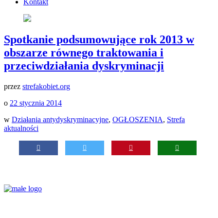
Kontakt
Spotkanie podsumowujące rok 2013 w
obszarze równego traktowania i
przeciwdziałania dyskryminacji
przez
strefakobiet.org
o
22 stycznia 2014
w
Działania antydyskryminacyjne
,
OGŁOSZENIA
,
Strefa
aktualności