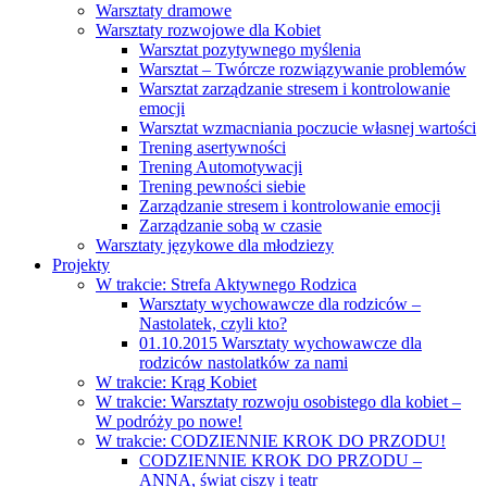
Warsztaty dramowe
Warsztaty rozwojowe dla Kobiet
Warsztat pozytywnego myślenia
Warsztat – Twórcze rozwiązywanie problemów
Warsztat zarządzanie stresem i kontrolowanie
emocji
Warsztat wzmacniania poczucie własnej wartości
Trening asertywności
Trening Automotywacji
Trening pewności siebie
Zarządzanie stresem i kontrolowanie emocji
Zarządzanie sobą w czasie
Warsztaty językowe dla młodziezy
Projekty
W trakcie: Strefa Aktywnego Rodzica
Warsztaty wychowawcze dla rodziców –
Nastolatek, czyli kto?
01.10.2015 Warsztaty wychowawcze dla
rodziców nastolatków za nami
W trakcie: Krąg Kobiet
W trakcie: Warsztaty rozwoju osobistego dla kobiet –
W podróży po nowe!
W trakcie: CODZIENNIE KROK DO PRZODU!
CODZIENNIE KROK DO PRZODU –
ANNA, świat ciszy i teatr