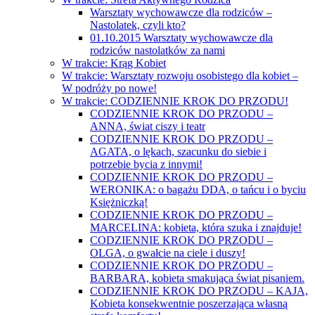
Warsztaty wychowawcze dla rodziców –
Nastolatek, czyli kto?
01.10.2015 Warsztaty wychowawcze dla
rodziców nastolatków za nami
W trakcie: Krąg Kobiet
W trakcie: Warsztaty rozwoju osobistego dla kobiet –
W podróży po nowe!
W trakcie: CODZIENNIE KROK DO PRZODU!
CODZIENNIE KROK DO PRZODU –
ANNA, świat ciszy i teatr
CODZIENNIE KROK DO PRZODU –
AGATA, o lękach, szacunku do siebie i
potrzebie bycia z innymi!
CODZIENNIE KROK DO PRZODU –
WERONIKA: o bagażu DDA, o tańcu i o byciu
Księżniczką!
CODZIENNIE KROK DO PRZODU –
MARCELINA: kobieta, która szuka i znajduje!
CODZIENNIE KROK DO PRZODU –
OLGA, o gwałcie na ciele i duszy!
CODZIENNIE KROK DO PRZODU –
BARBARA, kobieta smakująca świat pisaniem.
CODZIENNIE KROK DO PRZODU – KAJA,
Kobieta konsekwentnie poszerzająca własną