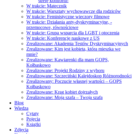
strefę komfortu!
W trakcie: Matecznik
W trakcie: Warsztaty wychowawcze dla rodziców
W trakcie: Feministyczne wieczory filmowe
W trakcie: Działania anty-dyskryminacyjne, -
przemocowe, równościowe
W trakcie: Grupa wsparcia dla LGBT i otoczenia
W trakcie: Konferencje naukowe z US
Zrealizowane: Akademia Testów Dyskryminacyjnych
Zrealizowane: Kim jest kobieta, która mieszka we
mnie?
Zrealizowane: Kawiarenki dla mam GOPS,
Kołbaskowo
Zrealizowane: Projekt Rodziny z wyboru
Zrealizowane: Szczeciński Kalejdoskop Różnorodności
Zrealizowany: Poczucie własnej wartości – GOPS
Kołbaskowo
Zrealizowane: Krąg kobiet dojrzałych
Zrealizowane: Moja szafa – Twoja szafa
Blog
Wiedza
Cytaty
Pojęcia
Książki
Zdjęcia