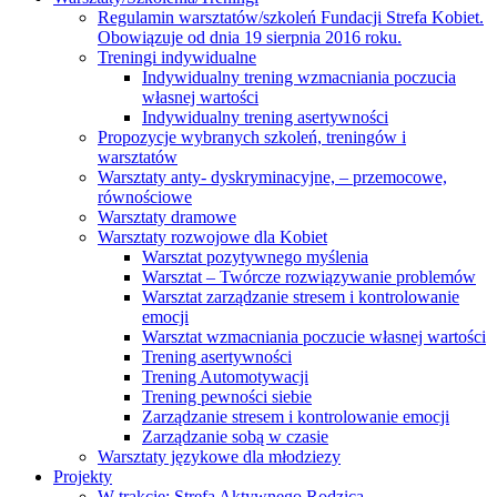
Regulamin warsztatów/szkoleń Fundacji Strefa Kobiet.
Obowiązuje od dnia 19 sierpnia 2016 roku.
Treningi indywidualne
Indywidualny trening wzmacniania poczucia
własnej wartości
Indywidualny trening asertywności
Propozycje wybranych szkoleń, treningów i
warsztatów
Warsztaty anty- dyskryminacyjne, – przemocowe,
równościowe
Warsztaty dramowe
Warsztaty rozwojowe dla Kobiet
Warsztat pozytywnego myślenia
Warsztat – Twórcze rozwiązywanie problemów
Warsztat zarządzanie stresem i kontrolowanie
emocji
Warsztat wzmacniania poczucie własnej wartości
Trening asertywności
Trening Automotywacji
Trening pewności siebie
Zarządzanie stresem i kontrolowanie emocji
Zarządzanie sobą w czasie
Warsztaty językowe dla młodziezy
Projekty
W trakcie: Strefa Aktywnego Rodzica