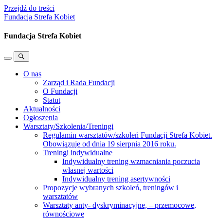
Przejdź do treści
Fundacja Strefa Kobiet
Fundacja Strefa Kobiet
Przełącz
Przełącz
menu
pole
O nas
mobilne
wyszukiwania
Zarząd i Rada Fundacji
O Fundacji
Statut
Aktualności
Ogłoszenia
Warsztaty/Szkolenia/Treningi
Regulamin warsztatów/szkoleń Fundacji Strefa Kobiet.
Obowiązuje od dnia 19 sierpnia 2016 roku.
Treningi indywidualne
Indywidualny trening wzmacniania poczucia
własnej wartości
Indywidualny trening asertywności
Propozycje wybranych szkoleń, treningów i
warsztatów
Warsztaty anty- dyskryminacyjne, – przemocowe,
równościowe