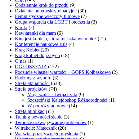
Codziennie krok do przodu
(9)
Działania antydyskryminacyjne
(30)
Feministyczne wieczory filmowe
(7)
Grupa wsparcia dla LGBT i otoczenia
(3)
Kartki
(2)
Kawiarenki dla mam
(6)
Kim jest kobieta, która mieszka we mnie?
(21)
Konferencje naukowe z us
(4)
Krąg Kobiet
(20)
Krąg kobiet dojrzałych
(18)
O nas
(1)
OGŁOSZENIA
(172)
Poczucie własnej wartości – GOPS Kołbaskowo
(2)
Rodziny z wyboru
(3)
Strefa aktualności
(638)
Strefa projektów
(74)
Moja szafa – Twoja szafa
(9)
Szczeciński Kalejdoskop Różnorodności
(11)
W podróży po nowe
(14)
Strefa publikacji
(1)
Trening pewności siebie
(3)
Twórcze rozwiązywanie problemów
(1)
W trakcie: Matecznik
(20)
Warsztat pozytywnego myślenia
(7)