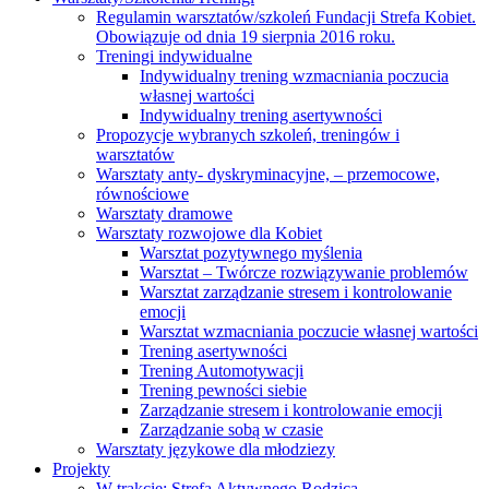
Regulamin warsztatów/szkoleń Fundacji Strefa Kobiet.
Obowiązuje od dnia 19 sierpnia 2016 roku.
Treningi indywidualne
Indywidualny trening wzmacniania poczucia
własnej wartości
Indywidualny trening asertywności
Propozycje wybranych szkoleń, treningów i
warsztatów
Warsztaty anty- dyskryminacyjne, – przemocowe,
równościowe
Warsztaty dramowe
Warsztaty rozwojowe dla Kobiet
Warsztat pozytywnego myślenia
Warsztat – Twórcze rozwiązywanie problemów
Warsztat zarządzanie stresem i kontrolowanie
emocji
Warsztat wzmacniania poczucie własnej wartości
Trening asertywności
Trening Automotywacji
Trening pewności siebie
Zarządzanie stresem i kontrolowanie emocji
Zarządzanie sobą w czasie
Warsztaty językowe dla młodziezy
Projekty
W trakcie: Strefa Aktywnego Rodzica