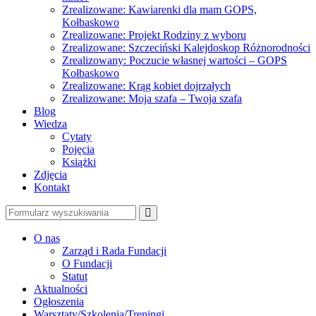
Zrealizowane: Kawiarenki dla mam GOPS,
Kołbaskowo
Zrealizowane: Projekt Rodziny z wyboru
Zrealizowane: Szczeciński Kalejdoskop Różnorodności
Zrealizowany: Poczucie własnej wartości – GOPS
Kołbaskowo
Zrealizowane: Krąg kobiet dojrzałych
Zrealizowane: Moja szafa – Twoja szafa
Blog
Wiedza
Cytaty
Pojęcia
Książki
Zdjęcia
Kontakt
Szukaj
O nas
Zarząd i Rada Fundacji
O Fundacji
Statut
Aktualności
Ogłoszenia
Warsztaty/Szkolenia/Treningi