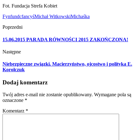
Fot. Fundacja Strefa Kobiet
Fynfundcfancyś
Michał Witkowski
Michaśka
Poprzedni
15.06.2015 PARADA RÓWNOŚCI 2015 ZAKOŃCZONA!
Następne
Niebezpieczne związki. Macierzyństwo, ojcostwo i polityka E.
Korolczuk
Dodaj komentarz
Twój adres e-mail nie zostanie opublikowany.
Wymagane pola są
oznaczone
*
Komentarz
*