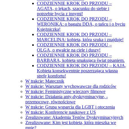
CODZIENNIE KROK DO PRZODU –
AGATA, o lękach, szacunku do siebie i
potrzebie bycia z innymi!
CODZIENNIE KROK DO PRZODU –
WERONIKA: o bagażu DDA, o tańcu i o byciu
Księżniczką!
CODZIENNIE KROK DO PRZODU –
MARCELINA: kobieta, która szuka i znajduje!
CODZIENNIE KROK DO PRZODU –
OLGA, o gwałcie na ciele i duszy!
CODZIENNIE KROK DO PRZODU –
BARBARA, kobieta smakująca świat pisaniem.
CODZIENNIE KROK DO PRZODU – KAJA,
Kobieta konsekwentnie poszerzająca własną
strefę komfortu!
W trakcie: Matecznik
W trakcie: Warsztaty wychowawcze dla rodziców
W trakcie: Feministyczne wieczory filmowe
W trakcie: Działania anty-dyskryminacyjne, -
przemocowe, równościowe
W trakcie: Grupa wsparcia dla LGBT i otoczenia
W trakcie: Konferencje naukowe z US
Zrealizowane: Akademia Testów Dyskryminacyjnych
Zrealizowane: Kim jest kobieta, która mieszka we
mnie?