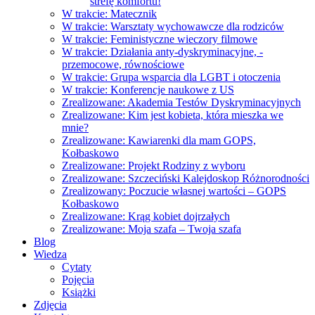
strefę komfortu!
W trakcie: Matecznik
W trakcie: Warsztaty wychowawcze dla rodziców
W trakcie: Feministyczne wieczory filmowe
W trakcie: Działania anty-dyskryminacyjne, -
przemocowe, równościowe
W trakcie: Grupa wsparcia dla LGBT i otoczenia
W trakcie: Konferencje naukowe z US
Zrealizowane: Akademia Testów Dyskryminacyjnych
Zrealizowane: Kim jest kobieta, która mieszka we
mnie?
Zrealizowane: Kawiarenki dla mam GOPS,
Kołbaskowo
Zrealizowane: Projekt Rodziny z wyboru
Zrealizowane: Szczeciński Kalejdoskop Różnorodności
Zrealizowany: Poczucie własnej wartości – GOPS
Kołbaskowo
Zrealizowane: Krąg kobiet dojrzałych
Zrealizowane: Moja szafa – Twoja szafa
Blog
Wiedza
Cytaty
Pojęcia
Książki
Zdjęcia