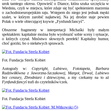
urok tamtego okresu. Opowieść o Diance, która szuka szczęścia w
Wiedniu, czyli w miejscu, które zdaje się być spełnieniem marzenia
o zachodnioeuropejskim raju. Wstępem do niego jest jednak męski
szalet, w którym zarobić najłatwiej. Na jej drodze staje pewien
Polak o wiele obiecującej ksywie „Fynfundcfancyś”.
Obszerne fragmenty w interpretacji Michaśki były małym
spektaklem: kapitalnie można było wyobrazić sobie sceny i sytuacje,
o których czytał. Mnóstwo słownych perełek! Kapitalny humor,
choć gorzki, bo o niełatwych sprawach.
Fot. Fundacja Strefa Kobiet
Autografy w:
Copyright, Lubiewo, Fototapeta,
Barbara
Radziwiłłówna z Jaworzna-Szczakowej, Margot, Drwal, Lubiewo
bez cenzury,
Zbrodniarz i dziewczyna,
a my czekamy na to aż
Fynfundcfancyś
trafi do czytelników/czek.
Fot. Fundacja Strefa Kobiet