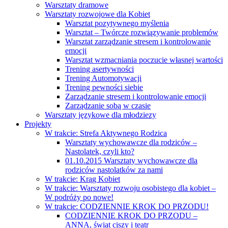
Warsztaty dramowe
Warsztaty rozwojowe dla Kobiet
Warsztat pozytywnego myślenia
Warsztat – Twórcze rozwiązywanie problemów
Warsztat zarządzanie stresem i kontrolowanie
emocji
Warsztat wzmacniania poczucie własnej wartości
Trening asertywności
Trening Automotywacji
Trening pewności siebie
Zarządzanie stresem i kontrolowanie emocji
Zarządzanie sobą w czasie
Warsztaty językowe dla młodziezy
Projekty
W trakcie: Strefa Aktywnego Rodzica
Warsztaty wychowawcze dla rodziców –
Nastolatek, czyli kto?
01.10.2015 Warsztaty wychowawcze dla
rodziców nastolatków za nami
W trakcie: Krąg Kobiet
W trakcie: Warsztaty rozwoju osobistego dla kobiet –
W podróży po nowe!
W trakcie: CODZIENNIE KROK DO PRZODU!
CODZIENNIE KROK DO PRZODU –
ANNA, świat ciszy i teatr