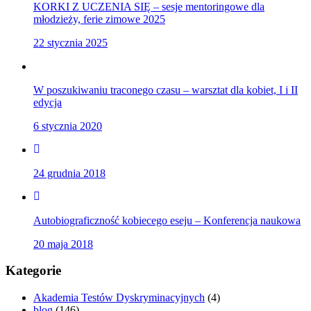
KORKI Z UCZENIA SIĘ – sesje mentoringowe dla
młodzieży, ferie zimowe 2025
22 stycznia 2025
W poszukiwaniu traconego czasu – warsztat dla kobiet, I i II
edycja
6 stycznia 2020
24 grudnia 2018
Autobiograficzność kobiecego eseju – Konferencja naukowa
20 maja 2018
Kategorie
Akademia Testów Dyskryminacyjnych
(4)
blog
(146)