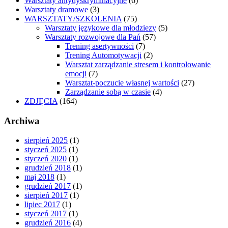
Warsztaty antydyskryminacyjne
(6)
Warsztaty dramowe
(3)
WARSZTATY/SZKOLENIA
(75)
Warsztaty językowe dla młodziezy
(5)
Warsztaty rozwojowe dla Pań
(57)
Trening asertywności
(7)
Trening Automotywacji
(2)
Warsztat zarządzanie stresem i kontrolowanie
emocji
(7)
Warsztat-poczucie własnej wartości
(27)
Zarządzanie sobą w czasie
(4)
ZDJĘCIA
(164)
Archiwa
sierpień 2025
(1)
styczeń 2025
(1)
styczeń 2020
(1)
grudzień 2018
(1)
maj 2018
(1)
grudzień 2017
(1)
sierpień 2017
(1)
lipiec 2017
(1)
styczeń 2017
(1)
grudzień 2016
(4)