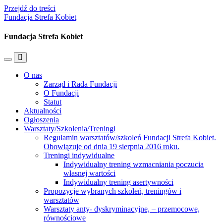
Przejdź do treści
Fundacja Strefa Kobiet
Fundacja Strefa Kobiet
Przełącz
Przełącz
menu
pole
O nas
mobilne
wyszukiwania
Zarząd i Rada Fundacji
O Fundacji
Statut
Aktualności
Ogłoszenia
Warsztaty/Szkolenia/Treningi
Regulamin warsztatów/szkoleń Fundacji Strefa Kobiet.
Obowiązuje od dnia 19 sierpnia 2016 roku.
Treningi indywidualne
Indywidualny trening wzmacniania poczucia
własnej wartości
Indywidualny trening asertywności
Propozycje wybranych szkoleń, treningów i
warsztatów
Warsztaty anty- dyskryminacyjne, – przemocowe,
równościowe