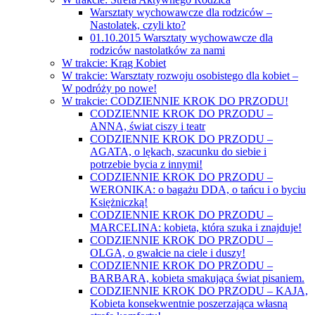
Warsztaty wychowawcze dla rodziców –
Nastolatek, czyli kto?
01.10.2015 Warsztaty wychowawcze dla
rodziców nastolatków za nami
W trakcie: Krąg Kobiet
W trakcie: Warsztaty rozwoju osobistego dla kobiet –
W podróży po nowe!
W trakcie: CODZIENNIE KROK DO PRZODU!
CODZIENNIE KROK DO PRZODU –
ANNA, świat ciszy i teatr
CODZIENNIE KROK DO PRZODU –
AGATA, o lękach, szacunku do siebie i
potrzebie bycia z innymi!
CODZIENNIE KROK DO PRZODU –
WERONIKA: o bagażu DDA, o tańcu i o byciu
Księżniczką!
CODZIENNIE KROK DO PRZODU –
MARCELINA: kobieta, która szuka i znajduje!
CODZIENNIE KROK DO PRZODU –
OLGA, o gwałcie na ciele i duszy!
CODZIENNIE KROK DO PRZODU –
BARBARA, kobieta smakująca świat pisaniem.
CODZIENNIE KROK DO PRZODU – KAJA,
Kobieta konsekwentnie poszerzająca własną