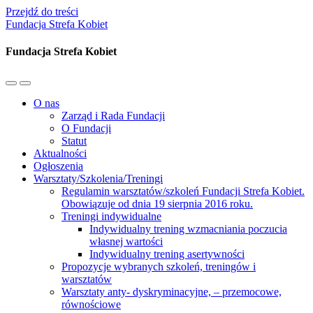
Przejdź do treści
Fundacja Strefa Kobiet
Fundacja Strefa Kobiet
Przełącz
Przełącz
menu
pole
O nas
mobilne
wyszukiwania
Zarząd i Rada Fundacji
O Fundacji
Statut
Aktualności
Ogłoszenia
Warsztaty/Szkolenia/Treningi
Regulamin warsztatów/szkoleń Fundacji Strefa Kobiet.
Obowiązuje od dnia 19 sierpnia 2016 roku.
Treningi indywidualne
Indywidualny trening wzmacniania poczucia
własnej wartości
Indywidualny trening asertywności
Propozycje wybranych szkoleń, treningów i
warsztatów
Warsztaty anty- dyskryminacyjne, – przemocowe,
równościowe