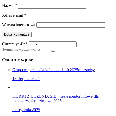
Nazwa
*
Adres e-mail
*
Witryna internetowa
Current ye@r
*
Szukaj
Ostatnie wpisy
Grupa wsparcia dla kobiet od 1.10.2025r. – zapisy
13 sierpnia 2025
KORKI Z UCZENIA SIĘ – sesje mentoringowe dla
młodzieży, ferie zimowe 2025
22 stycznia 2025