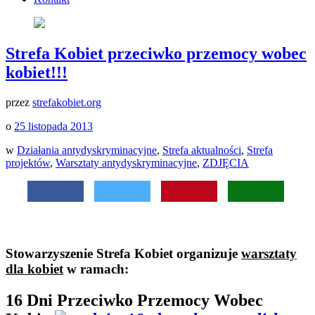
Strefa Kobiet przeciwko przemocy wobec
kobiet!!!
przez
strefakobiet.org
o
25 listopada 2013
w
Działania antydyskryminacyjne
,
Strefa aktualności
,
Strefa
projektów
,
Warsztaty antydyskryminacyjne
,
ZDJĘCIA
Stowarzyszenie Strefa Kobiet organizuje
warsztaty
dla kobiet
w ramach:
16 Dni Przeciwko Przemocy Wobec