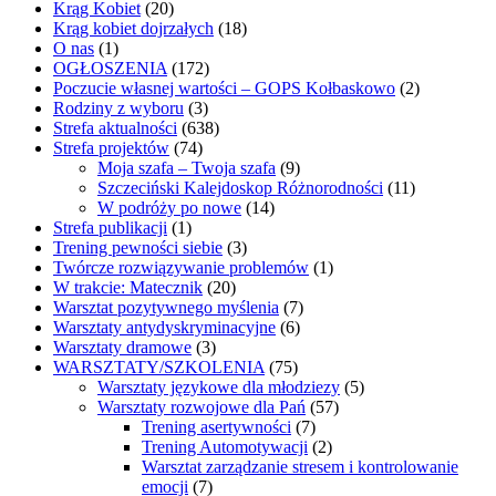
Krąg Kobiet
(20)
Krąg kobiet dojrzałych
(18)
O nas
(1)
OGŁOSZENIA
(172)
Poczucie własnej wartości – GOPS Kołbaskowo
(2)
Rodziny z wyboru
(3)
Strefa aktualności
(638)
Strefa projektów
(74)
Moja szafa – Twoja szafa
(9)
Szczeciński Kalejdoskop Różnorodności
(11)
W podróży po nowe
(14)
Strefa publikacji
(1)
Trening pewności siebie
(3)
Twórcze rozwiązywanie problemów
(1)
W trakcie: Matecznik
(20)
Warsztat pozytywnego myślenia
(7)
Warsztaty antydyskryminacyjne
(6)
Warsztaty dramowe
(3)
WARSZTATY/SZKOLENIA
(75)
Warsztaty językowe dla młodziezy
(5)
Warsztaty rozwojowe dla Pań
(57)
Trening asertywności
(7)
Trening Automotywacji
(2)
Warsztat zarządzanie stresem i kontrolowanie
emocji
(7)