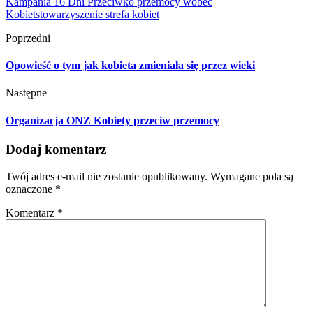
Kampania 16 Dni Przeciwko przemocy wobec
Kobiet
stowarzyszenie strefa kobiet
Poprzedni
Opowieść o tym jak kobieta zmieniała się przez wieki
Następne
Organizacja ONZ Kobiety przeciw przemocy
Dodaj komentarz
Twój adres e-mail nie zostanie opublikowany.
Wymagane pola są
oznaczone
*
Komentarz
*