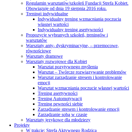
Regulamin warsztatów/szkoleń Fundacji Strefa Kobiet.
Obowiązuje od dnia 19 sierpnia 2016 roku.
Treningi indywidualne
Indywidualny trening wzmacniania poczucia
własnej wartości
Indywidualny trening asertywności
Propozycje wybranych szkoleń, treningów i
warsztatów
Warsztaty anty- dyskryminacyjne, – przemocowe,
równościowe
Warsztaty dramowe
Warsztaty rozwojowe dla Kobiet
Warsztat pozytywnego myślenia
Warsztat – Twórcze rozwiązywanie problemów
Warsztat zarządzanie stresem i kontrolowanie
emocji
Warsztat wzmacniania poczucie własnej wartości
Trening asertywności
Trening Automotywacji
Trening pewności siebie
Zarządzanie stresem i kontrolowanie emocji
Zarządzanie sobą w czasie
Warsztaty językowe dla młodziezy
Projekty
W trakcie: Strefa Aktywnego Rodzica