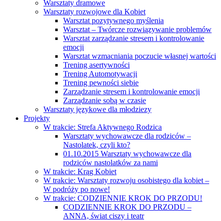
Warsztaty dramowe
Warsztaty rozwojowe dla Kobiet
Warsztat pozytywnego myślenia
Warsztat – Twórcze rozwiązywanie problemów
Warsztat zarządzanie stresem i kontrolowanie
emocji
Warsztat wzmacniania poczucie własnej wartości
Trening asertywności
Trening Automotywacji
Trening pewności siebie
Zarządzanie stresem i kontrolowanie emocji
Zarządzanie sobą w czasie
Warsztaty językowe dla młodziezy
Projekty
W trakcie: Strefa Aktywnego Rodzica
Warsztaty wychowawcze dla rodziców –
Nastolatek, czyli kto?
01.10.2015 Warsztaty wychowawcze dla
rodziców nastolatków za nami
W trakcie: Krąg Kobiet
W trakcie: Warsztaty rozwoju osobistego dla kobiet –
W podróży po nowe!
W trakcie: CODZIENNIE KROK DO PRZODU!
CODZIENNIE KROK DO PRZODU –
ANNA, świat ciszy i teatr