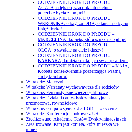
CODZIENNIE KROK DO PRZODU –
AGATA, o lękach, szacunku do siebie i
potrzebie bycia z innymi!
CODZIENNIE KROK DO PRZODU –
WERONIKA: o bagażu DDA, o tańcu i o byciu
Księżniczką!
CODZIENNIE KROK DO PRZODU –
MARCELINA: kobieta, która szuka i znajduje!
CODZIENNIE KROK DO PRZODU –
OLGA, o gwałcie na ciele i duszy!
CODZIENNIE KROK DO PRZODU –
BARBARA, kobieta smakująca świat pisaniem.
CODZIENNIE KROK DO PRZODU – KAJA,
Kobieta konsekwentnie poszerzająca własną
strefę komfortu!
W trakcie: Matecznik
W trakcie: Warsztaty wychowawcze dla rodziców
W trakcie: Feministyczne wieczory filmowe
W trakcie: Działania anty-dyskryminacyjne, -
przemocowe, równościowe
W trakcie: Grupa wsparcia dla LGBT i otoczenia
W trakcie: Konferencje naukowe z US
Zrealizowane: Akademia Testów Dyskryminacyjnych
Zrealizowane: Kim jest kobieta, która mieszka we
mnie?