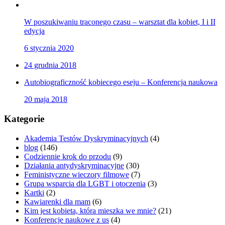
W poszukiwaniu traconego czasu – warsztat dla kobiet, I i II
edycja
6 stycznia 2020
24 grudnia 2018
Autobiograficzność kobiecego eseju – Konferencja naukowa
20 maja 2018
Kategorie
Akademia Testów Dyskryminacyjnych
(4)
blog
(146)
Codziennie krok do przodu
(9)
Działania antydyskryminacyjne
(30)
Feministyczne wieczory filmowe
(7)
Grupa wsparcia dla LGBT i otoczenia
(3)
Kartki
(2)
Kawiarenki dla mam
(6)
Kim jest kobieta, która mieszka we mnie?
(21)
Konferencje naukowe z us
(4)