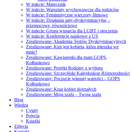
W trakcie: Matecznik
W trakcie: Warsztaty wychowawcze dla rodziców
W trakcie: Feministyczne wieczory filmowe
W trakcie: Działania anty-dyskryminacyjne, -
przemocowe, równościowe
W trakcie: Grupa wsparcia dla LGBT i otoczenia
W trakcie: Konferencje naukowe z US
Zrealizowane: Akademia Testów Dyskryminacyjnych
Zrealizowane: Kim jest kobieta, która mieszka we
mnie?
Zrealizowane: Kawiarenki dla mam GOPS,
Kołbaskowo
Zrealizowane: Projekt Rodziny z wyboru
Zrealizowane: Szczeciński Kalejdoskop Różnorodności
Zrealizowany: Poczucie własnej wartości – GOPS
Kołbaskowo
Zrealizowane: Krąg kobiet dojrzałych
Zrealizowane: Moja szafa – Twoja szafa
Blog
Wiedza
Cytaty
Pojęcia
Książki
Zdjęcia
Kontakt