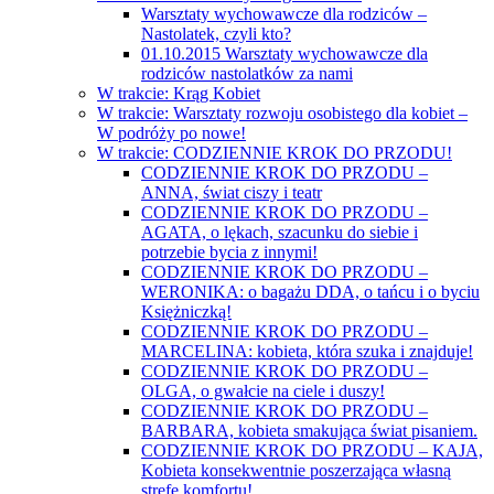
Warsztaty wychowawcze dla rodziców –
Nastolatek, czyli kto?
01.10.2015 Warsztaty wychowawcze dla
rodziców nastolatków za nami
W trakcie: Krąg Kobiet
W trakcie: Warsztaty rozwoju osobistego dla kobiet –
W podróży po nowe!
W trakcie: CODZIENNIE KROK DO PRZODU!
CODZIENNIE KROK DO PRZODU –
ANNA, świat ciszy i teatr
CODZIENNIE KROK DO PRZODU –
AGATA, o lękach, szacunku do siebie i
potrzebie bycia z innymi!
CODZIENNIE KROK DO PRZODU –
WERONIKA: o bagażu DDA, o tańcu i o byciu
Księżniczką!
CODZIENNIE KROK DO PRZODU –
MARCELINA: kobieta, która szuka i znajduje!
CODZIENNIE KROK DO PRZODU –
OLGA, o gwałcie na ciele i duszy!
CODZIENNIE KROK DO PRZODU –
BARBARA, kobieta smakująca świat pisaniem.
CODZIENNIE KROK DO PRZODU – KAJA,
Kobieta konsekwentnie poszerzająca własną
strefę komfortu!