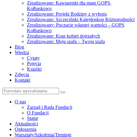
Zrealizowane: Kawiarenki dla mam GOPS,
Kołbaskowo
Zrealizowane: Projekt Rodziny z wyboru
Zrealizowane: Szczeciński Kalejdoskop Różnorodności
Zrealizowany: Poczucie własnej wartości – GOPS
Kołbaskowo
Zrealizowane: Krąg kobiet dojrzałych
Zrealizowane: Moja szafa – Twoja szafa
Blog
Wiedza
Cytaty
Pojęcia
Książki
Zdjęcia
Kontakt
Szukaj
O nas
Zarząd i Rada Fundacji
O Fundacji
Statut
Aktualności
Ogłoszenia
Warsztaty/Szkolenia/Treningi