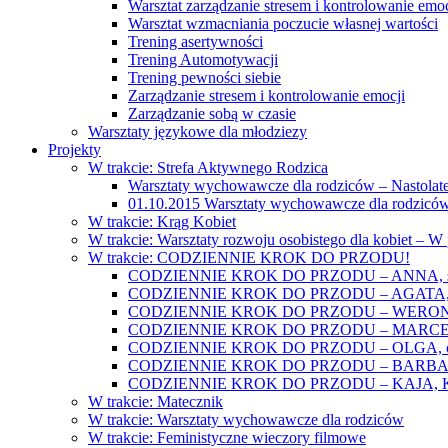
Warsztat zarządzanie stresem i kontrolowanie emoc
Warsztat wzmacniania poczucie własnej wartości
Trening asertywności
Trening Automotywacji
Trening pewności siebie
Zarządzanie stresem i kontrolowanie emocji
Zarządzanie sobą w czasie
Warsztaty językowe dla młodziezy
Projekty
W trakcie: Strefa Aktywnego Rodzica
Warsztaty wychowawcze dla rodziców – Nastolatek
01.10.2015 Warsztaty wychowawcze dla rodziców
W trakcie: Krąg Kobiet
W trakcie: Warsztaty rozwoju osobistego dla kobiet – 
W trakcie: CODZIENNIE KROK DO PRZODU!
CODZIENNIE KROK DO PRZODU – ANNA, świat
CODZIENNIE KROK DO PRZODU – AGATA, o lękac
CODZIENNIE KROK DO PRZODU – WERONIKA: o
CODZIENNIE KROK DO PRZODU – MARCELINA: k
CODZIENNIE KROK DO PRZODU – OLGA, o gwał
CODZIENNIE KROK DO PRZODU – BARBARA, ko
CODZIENNIE KROK DO PRZODU – KAJA, Kobieta 
W trakcie: Matecznik
W trakcie: Warsztaty wychowawcze dla rodziców
W trakcie: Feministyczne wieczory filmowe