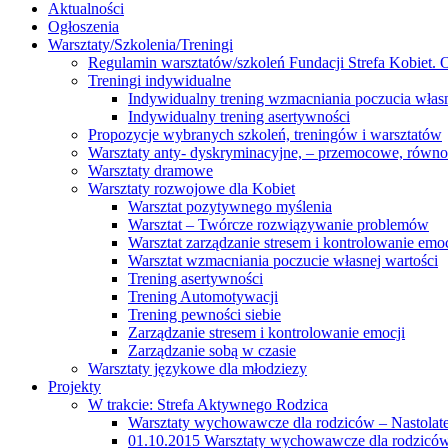
Aktualności
Ogłoszenia
Warsztaty/Szkolenia/Treningi
Regulamin warsztatów/szkoleń Fundacji Strefa Kobiet. O
Treningi indywidualne
Indywidualny trening wzmacniania poczucia własn
Indywidualny trening asertywności
Propozycje wybranych szkoleń, treningów i warsztatów
Warsztaty anty- dyskryminacyjne, – przemocowe, równ
Warsztaty dramowe
Warsztaty rozwojowe dla Kobiet
Warsztat pozytywnego myślenia
Warsztat – Twórcze rozwiązywanie problemów
Warsztat zarządzanie stresem i kontrolowanie emoc
Warsztat wzmacniania poczucie własnej wartości
Trening asertywności
Trening Automotywacji
Trening pewności siebie
Zarządzanie stresem i kontrolowanie emocji
Zarządzanie sobą w czasie
Warsztaty językowe dla młodziezy
Projekty
W trakcie: Strefa Aktywnego Rodzica
Warsztaty wychowawcze dla rodziców – Nastolatek
01.10.2015 Warsztaty wychowawcze dla rodziców