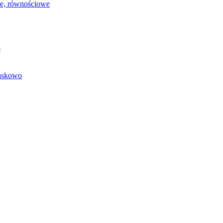
we, równościowe
o
baskowo