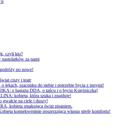
ji
, czyli kto?
 nastolatków za nami
W podróży po nowe!
 ciszy i teatr
h, szacunku do siebie i potrzebie bycia z innymi!
 bagażu DDA, o tańcu i o byciu Księżniczką!
obieta, która szuka i znajduje!
cie na ciele i duszy!
bieta smakująca świat pisaniem.
konsekwentnie poszerzająca własną strefę komfortu!