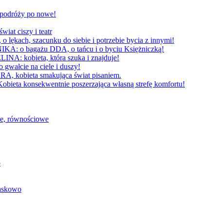
W podróży po nowe!
 ciszy i teatr
h, szacunku do siebie i potrzebie bycia z innymi!
 bagażu DDA, o tańcu i o byciu Księżniczką!
obieta, która szuka i znajduje!
cie na ciele i duszy!
bieta smakująca świat pisaniem.
konsekwentnie poszerzająca własną strefę komfortu!
we, równościowe
o
baskowo