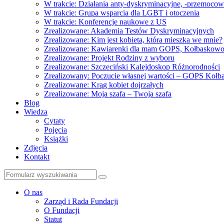
W trakcie: Działania anty-dyskryminacyjne, -przemoco
W trakcie: Grupa wsparcia dla LGBT i otoczenia
W trakcie: Konferencje naukowe z US
Zrealizowane: Akademia Testów Dyskryminacyjnych
Zrealizowane: Kim jest kobieta, która mieszka we mnie?
Zrealizowane: Kawiarenki dla mam GOPS, Kołbaskow
Zrealizowane: Projekt Rodziny z wyboru
Zrealizowane: Szczeciński Kalejdoskop Różnorodności
Zrealizowany: Poczucie własnej wartości – GOPS Koł
Zrealizowane: Krąg kobiet dojrzałych
Zrealizowane: Moja szafa – Twoja szafa
Blog
Wiedza
Cytaty
Pojęcia
Książki
Zdjęcia
Kontakt
Szukaj
O nas
Zarząd i Rada Fundacji
O Fundacji
Statut