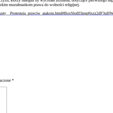
zyzn, którzy nalegali by wycofała zeznania, dotyczące pierwszego napa
dzkim muzułmankom prawa do wolności religijnej.
chusty__Protestuja_przeciw_atakom.html#BoxSlotII3img#ixzz2dF3uH
naczone
*