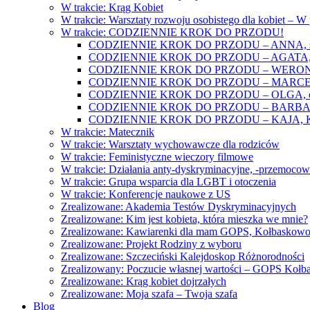
W trakcie: Krąg Kobiet
W trakcie: Warsztaty rozwoju osobistego dla kobiet – 
W trakcie: CODZIENNIE KROK DO PRZODU!
CODZIENNIE KROK DO PRZODU – ANNA, świat
CODZIENNIE KROK DO PRZODU – AGATA, o lękac
CODZIENNIE KROK DO PRZODU – WERONIKA: o
CODZIENNIE KROK DO PRZODU – MARCELINA: k
CODZIENNIE KROK DO PRZODU – OLGA, o gwał
CODZIENNIE KROK DO PRZODU – BARBARA, ko
CODZIENNIE KROK DO PRZODU – KAJA, Kobieta 
W trakcie: Matecznik
W trakcie: Warsztaty wychowawcze dla rodziców
W trakcie: Feministyczne wieczory filmowe
W trakcie: Działania anty-dyskryminacyjne, -przemoco
W trakcie: Grupa wsparcia dla LGBT i otoczenia
W trakcie: Konferencje naukowe z US
Zrealizowane: Akademia Testów Dyskryminacyjnych
Zrealizowane: Kim jest kobieta, która mieszka we mnie?
Zrealizowane: Kawiarenki dla mam GOPS, Kołbaskow
Zrealizowane: Projekt Rodziny z wyboru
Zrealizowane: Szczeciński Kalejdoskop Różnorodności
Zrealizowany: Poczucie własnej wartości – GOPS Koł
Zrealizowane: Krąg kobiet dojrzałych
Zrealizowane: Moja szafa – Twoja szafa
Blog