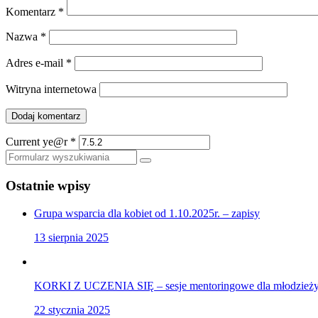
Komentarz
*
Nazwa
*
Adres e-mail
*
Witryna internetowa
Current ye@r
*
Szukaj
Ostatnie wpisy
Grupa wsparcia dla kobiet od 1.10.2025r. – zapisy
13 sierpnia 2025
KORKI Z UCZENIA SIĘ – sesje mentoringowe dla młodzieży,
22 stycznia 2025