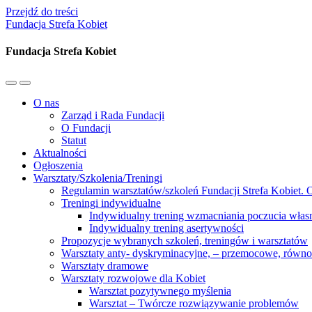
Przejdź do treści
Fundacja Strefa Kobiet
Fundacja Strefa Kobiet
Przełącz
Przełącz
menu
pole
O nas
mobilne
wyszukiwania
Zarząd i Rada Fundacji
O Fundacji
Statut
Aktualności
Ogłoszenia
Warsztaty/Szkolenia/Treningi
Regulamin warsztatów/szkoleń Fundacji Strefa Kobiet. O
Treningi indywidualne
Indywidualny trening wzmacniania poczucia własn
Indywidualny trening asertywności
Propozycje wybranych szkoleń, treningów i warsztatów
Warsztaty anty- dyskryminacyjne, – przemocowe, równ
Warsztaty dramowe
Warsztaty rozwojowe dla Kobiet
Warsztat pozytywnego myślenia
Warsztat – Twórcze rozwiązywanie problemów