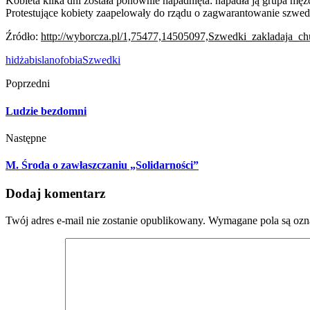
Kobieta kilka dni została ponownie napadnięta: napadła ją grupa mężc
Protestujące kobiety zaapelowały do rządu o zagwarantowanie szwe
Źródło:
http://wyborcza.pl/1,75477,14505097,Szwedki_zakladaja_
hidżab
islanofobia
Szwedki
Poprzedni
Ludzie bezdomni
Następne
M. Środa o zawłaszczaniu „Solidarności”
Dodaj komentarz
Twój adres e-mail nie zostanie opublikowany.
Wymagane pola są oz