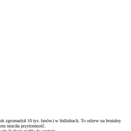
ebook zgromadził 10 tys. fanów) w hidżabach. To odzew na brutalny
ta straciła przytomność.