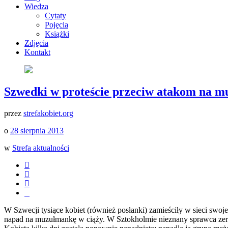
Wiedza
Cytaty
Pojęcia
Książki
Zdjęcia
Kontakt
Szwedki w proteście przeciw atakom na m
przez
strefakobiet.org
o
28 sierpnia 2013
w
Strefa aktualności
W Szwecji tysiące kobiet (również posłanki) zamieściły w sieci swoje
napad na muzułmankę w ciąży. W Sztokholmie nieznany sprawca zerwał 