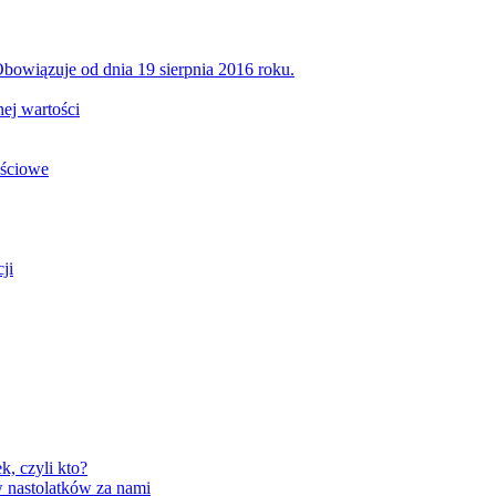
bowiązuje od dnia 19 sierpnia 2016 roku.
ej wartości
ościowe
ji
, czyli kto?
 nastolatków za nami