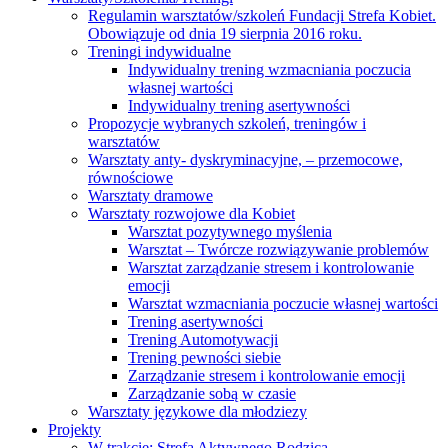
Regulamin warsztatów/szkoleń Fundacji Strefa Kobiet.
Obowiązuje od dnia 19 sierpnia 2016 roku.
Treningi indywidualne
Indywidualny trening wzmacniania poczucia
własnej wartości
Indywidualny trening asertywności
Propozycje wybranych szkoleń, treningów i
warsztatów
Warsztaty anty- dyskryminacyjne, – przemocowe,
równościowe
Warsztaty dramowe
Warsztaty rozwojowe dla Kobiet
Warsztat pozytywnego myślenia
Warsztat – Twórcze rozwiązywanie problemów
Warsztat zarządzanie stresem i kontrolowanie
emocji
Warsztat wzmacniania poczucie własnej wartości
Trening asertywności
Trening Automotywacji
Trening pewności siebie
Zarządzanie stresem i kontrolowanie emocji
Zarządzanie sobą w czasie
Warsztaty językowe dla młodziezy
Projekty
W trakcie: Strefa Aktywnego Rodzica