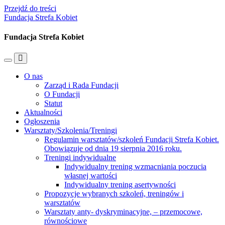
Przejdź do treści
Fundacja Strefa Kobiet
Fundacja Strefa Kobiet
Przełącz
Przełącz
menu
pole
O nas
mobilne
wyszukiwania
Zarząd i Rada Fundacji
O Fundacji
Statut
Aktualności
Ogłoszenia
Warsztaty/Szkolenia/Treningi
Regulamin warsztatów/szkoleń Fundacji Strefa Kobiet.
Obowiązuje od dnia 19 sierpnia 2016 roku.
Treningi indywidualne
Indywidualny trening wzmacniania poczucia
własnej wartości
Indywidualny trening asertywności
Propozycje wybranych szkoleń, treningów i
warsztatów
Warsztaty anty- dyskryminacyjne, – przemocowe,
równościowe