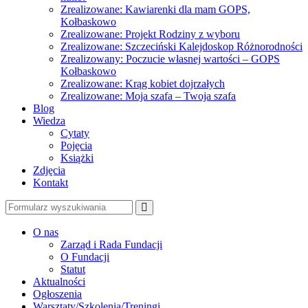
Zrealizowane: Kawiarenki dla mam GOPS,
Kołbaskowo
Zrealizowane: Projekt Rodziny z wyboru
Zrealizowane: Szczeciński Kalejdoskop Różnorodności
Zrealizowany: Poczucie własnej wartości – GOPS
Kołbaskowo
Zrealizowane: Krąg kobiet dojrzałych
Zrealizowane: Moja szafa – Twoja szafa
Blog
Wiedza
Cytaty
Pojęcia
Książki
Zdjęcia
Kontakt
Szukaj
O nas
Zarząd i Rada Fundacji
O Fundacji
Statut
Aktualności
Ogłoszenia
Warsztaty/Szkolenia/Treningi