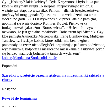
Cyt: „Kobiety? Jakie kobiety?! Była Krzywonos i było kilka pań,
które wstrzymały strajki 16 sierpnia, rozpoczynając ich drugi,
ważniejszy etap. To wszystko. Paniom – dla ich bezpieczeństwa
(mężczyźni mogą gwałcić!) – zabroniono wchodzenia na teren
stoczni po godz. 22. O Krzywonos nikt przez lata nie pamiętał,
upomniał się o nią dopiero Kongres Kobiet. Pienkowska
funkcjonowała jako „żona Borusewicza”, o Helenie Łuczywo
mawiano, że jest genialną redaktorką. Bohaterem był Michnik. Czy
ktoś pamięta Agnieszkę Maciejowską, Irenę Bieńkowską, Małgosię
Tarasiewicz i tysiące kobiet, które solidarnie, bez rozgłosu
pracowały na rzecz niepodległości, organizując państwo podziemne,
wydawnictwa, kolportaż i niezliczone
mieszkania
dla ukrywających
się bardzo-ważnych-bohaterów tamtych wydarzeń?”
kobiety
Magdalena Środa
solidarność
Poprzedni
Szwedki w proteście przeciw atakom na muzułmanki zakładają
chusty
Następne
Powrót do feminizmu