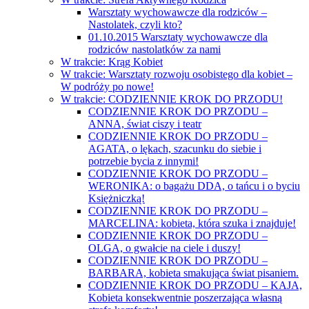
Warsztaty wychowawcze dla rodziców –
Nastolatek, czyli kto?
01.10.2015 Warsztaty wychowawcze dla
rodziców nastolatków za nami
W trakcie: Krąg Kobiet
W trakcie: Warsztaty rozwoju osobistego dla kobiet –
W podróży po nowe!
W trakcie: CODZIENNIE KROK DO PRZODU!
CODZIENNIE KROK DO PRZODU –
ANNA, świat ciszy i teatr
CODZIENNIE KROK DO PRZODU –
AGATA, o lękach, szacunku do siebie i
potrzebie bycia z innymi!
CODZIENNIE KROK DO PRZODU –
WERONIKA: o bagażu DDA, o tańcu i o byciu
Księżniczką!
CODZIENNIE KROK DO PRZODU –
MARCELINA: kobieta, która szuka i znajduje!
CODZIENNIE KROK DO PRZODU –
OLGA, o gwałcie na ciele i duszy!
CODZIENNIE KROK DO PRZODU –
BARBARA, kobieta smakująca świat pisaniem.
CODZIENNIE KROK DO PRZODU – KAJA,
Kobieta konsekwentnie poszerzająca własną