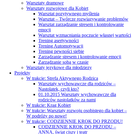
Warsztaty dramowe
Warsztaty rozwojowe dla Kobiet
Warsztat pozytywnego myślenia
Warsztat – Twórcze rozwiązywanie problemów
Warsztat zarządzanie stresem i kontrolowanie
emocji
Warsztat wzmacniania poczucie własnej wartości
Trening asertywności
Trening Automotywacji
Trening pewności siebie
Zarządzanie stresem i kontrolowanie emocji
Zarządzanie sobą w czasie
Warsztaty językowe dla młodziezy
Projekty
W trakcie: Strefa Aktywnego Rodzica
Warsztaty wychowawcze dla rodziców –
Nastolatek, czyli kto?
01.10.2015 Warsztaty wychowawcze dla
rodziców nastolatków za nami
W trakcie: Krąg Kobiet
W trakcie: Warsztaty rozwoju osobistego dla kobiet –
W podróży po nowe!
W trakcie: CODZIENNIE KROK DO PRZODU!
CODZIENNIE KROK DO PRZODU –
ANNA, świat ciszy i teatr