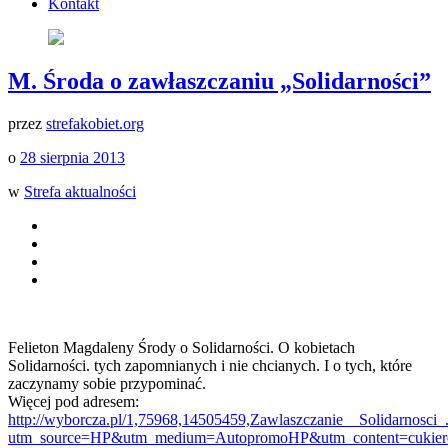
Kontakt
M. Środa o zawłaszczaniu „Solidarności”
przez
strefakobiet.org
o
28 sierpnia 2013
w
Strefa aktualności
Felieton Magdaleny Środy o Solidarności. O kobietach
Solidarności. tych zapomnianych i nie chcianych. I o tych, które
zaczynamy sobie przypominać.
Więcej pod adresem:
http://wyborcza.pl/1,75968,14505459,Zawlaszczanie__Solidarnosci_
utm_source=HP&utm_medium=AutopromoHP&utm_content=cukier