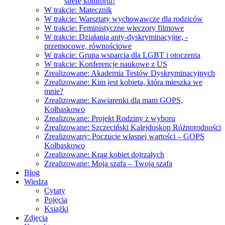
strefę komfortu!
W trakcie: Matecznik
W trakcie: Warsztaty wychowawcze dla rodziców
W trakcie: Feministyczne wieczory filmowe
W trakcie: Działania anty-dyskryminacyjne, -
przemocowe, równościowe
W trakcie: Grupa wsparcia dla LGBT i otoczenia
W trakcie: Konferencje naukowe z US
Zrealizowane: Akademia Testów Dyskryminacyjnych
Zrealizowane: Kim jest kobieta, która mieszka we
mnie?
Zrealizowane: Kawiarenki dla mam GOPS,
Kołbaskowo
Zrealizowane: Projekt Rodziny z wyboru
Zrealizowane: Szczeciński Kalejdoskop Różnorodności
Zrealizowany: Poczucie własnej wartości – GOPS
Kołbaskowo
Zrealizowane: Krąg kobiet dojrzałych
Zrealizowane: Moja szafa – Twoja szafa
Blog
Wiedza
Cytaty
Pojęcia
Książki
Zdjęcia