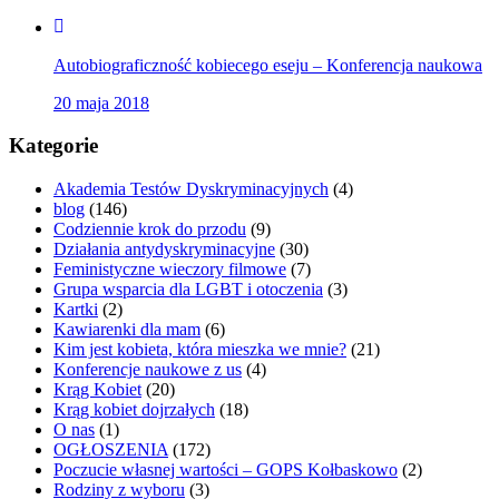
Autobiograficzność kobiecego eseju – Konferencja naukowa
20 maja 2018
Kategorie
Akademia Testów Dyskryminacyjnych
(4)
blog
(146)
Codziennie krok do przodu
(9)
Działania antydyskryminacyjne
(30)
Feministyczne wieczory filmowe
(7)
Grupa wsparcia dla LGBT i otoczenia
(3)
Kartki
(2)
Kawiarenki dla mam
(6)
Kim jest kobieta, która mieszka we mnie?
(21)
Konferencje naukowe z us
(4)
Krąg Kobiet
(20)
Krąg kobiet dojrzałych
(18)
O nas
(1)
OGŁOSZENIA
(172)
Poczucie własnej wartości – GOPS Kołbaskowo
(2)
Rodziny z wyboru
(3)