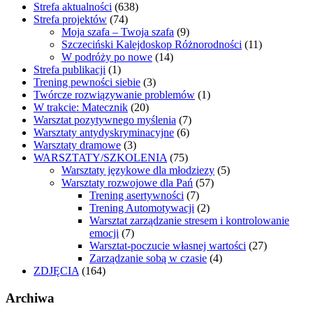
Strefa aktualności
(638)
Strefa projektów
(74)
Moja szafa – Twoja szafa
(9)
Szczeciński Kalejdoskop Różnorodności
(11)
W podróży po nowe
(14)
Strefa publikacji
(1)
Trening pewności siebie
(3)
Twórcze rozwiązywanie problemów
(1)
W trakcie: Matecznik
(20)
Warsztat pozytywnego myślenia
(7)
Warsztaty antydyskryminacyjne
(6)
Warsztaty dramowe
(3)
WARSZTATY/SZKOLENIA
(75)
Warsztaty językowe dla młodziezy
(5)
Warsztaty rozwojowe dla Pań
(57)
Trening asertywności
(7)
Trening Automotywacji
(2)
Warsztat zarządzanie stresem i kontrolowanie
emocji
(7)
Warsztat-poczucie własnej wartości
(27)
Zarządzanie sobą w czasie
(4)
ZDJĘCIA
(164)
Archiwa