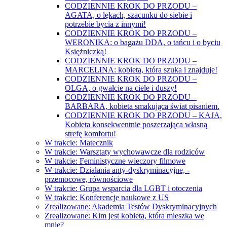
CODZIENNIE KROK DO PRZODU –
AGATA, o lękach, szacunku do siebie i
potrzebie bycia z innymi!
CODZIENNIE KROK DO PRZODU –
WERONIKA: o bagażu DDA, o tańcu i o byciu
Księżniczką!
CODZIENNIE KROK DO PRZODU –
MARCELINA: kobieta, która szuka i znajduje!
CODZIENNIE KROK DO PRZODU –
OLGA, o gwałcie na ciele i duszy!
CODZIENNIE KROK DO PRZODU –
BARBARA, kobieta smakująca świat pisaniem.
CODZIENNIE KROK DO PRZODU – KAJA,
Kobieta konsekwentnie poszerzająca własną
strefę komfortu!
W trakcie: Matecznik
W trakcie: Warsztaty wychowawcze dla rodziców
W trakcie: Feministyczne wieczory filmowe
W trakcie: Działania anty-dyskryminacyjne, -
przemocowe, równościowe
W trakcie: Grupa wsparcia dla LGBT i otoczenia
W trakcie: Konferencje naukowe z US
Zrealizowane: Akademia Testów Dyskryminacyjnych
Zrealizowane: Kim jest kobieta, która mieszka we
mnie?