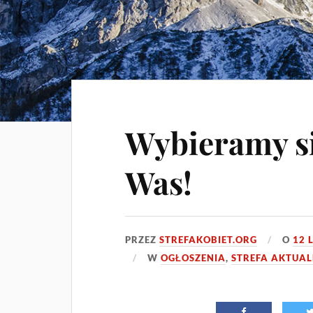
Wybieramy s
Was!
PRZEZ
STREFAKOBIET.ORG
O
12 
W
OGŁOSZENIA
,
STREFA AKTUA