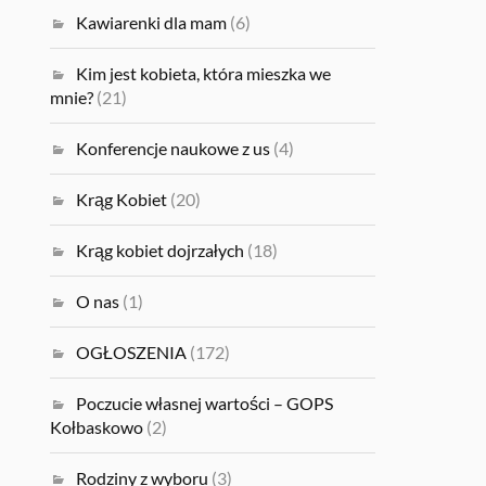
Kawiarenki dla mam
(6)
Kim jest kobieta, która mieszka we
mnie?
(21)
Konferencje naukowe z us
(4)
Krąg Kobiet
(20)
Krąg kobiet dojrzałych
(18)
O nas
(1)
OGŁOSZENIA
(172)
Poczucie własnej wartości – GOPS
Kołbaskowo
(2)
Rodziny z wyboru
(3)