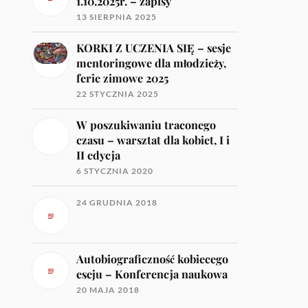
1.10.2025r. – zapisy
13 SIERPNIA 2025
KORKI Z UCZENIA SIĘ – sesje
mentoringowe dla młodzieży,
ferie zimowe 2025
22 STYCZNIA 2025
W poszukiwaniu traconego
czasu – warsztat dla kobiet, I i
II edycja
6 STYCZNIA 2020
24 GRUDNIA 2018
Autobiograficzność kobiecego
eseju – Konferencja naukowa
20 MAJA 2018