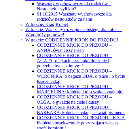
Warsztaty wychowawcze dla rodziców –
Nastolatek, czyli kto?
01.10.2015 Warsztaty wychowawcze dla
rodziców nastolatków za nami
W trakcie: Krąg Kobiet
W trakcie: Warsztaty rozwoju osobistego dla kobiet –
W podróży po nowe!
W trakcie: CODZIENNIE KROK DO PRZODU!
CODZIENNIE KROK DO PRZODU –
ANNA, świat ciszy i teatr
CODZIENNIE KROK DO PRZODU –
AGATA, o lękach, szacunku do siebie i
potrzebie bycia z innymi!
CODZIENNIE KROK DO PRZODU –
WERONIKA: o bagażu DDA, o tańcu i o byciu
Księżniczką!
CODZIENNIE KROK DO PRZODU –
MARCELINA: kobieta, która szuka i znajduje!
CODZIENNIE KROK DO PRZODU –
OLGA, o gwałcie na ciele i duszy!
CODZIENNIE KROK DO PRZODU –
BARBARA, kobieta smakująca świat pisaniem.
CODZIENNIE KROK DO PRZODU – KAJA,
Kobieta konsekwentnie poszerzająca własną
strefę komfortu!