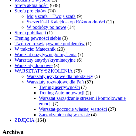
Strefa aktualności
(638)
Strefa projektów
(74)
Moja szafa – Twoja szafa
(9)
Szczeciński Kalejdoskop Różnorodności
(11)
W podróży po nowe
(14)
Strefa publikacji
(1)
Trening pewności siebie
(3)
Twórcze rozwiązywanie problemów
(1)
W trakcie: Matecznik
(20)
Warsztat pozytywnego myślenia
(7)
Warsztaty antydyskryminacyjne
(6)
Warsztaty dramowe
(3)
WARSZTATY/SZKOLENIA
(75)
Warsztaty językowe dla młodziezy
(5)
Warsztaty rozwojowe dla Pań
(57)
Trening asertywności
(7)
Trening Automotywacji
(2)
Warsztat zarządzanie stresem i kontrolowanie
emocji
(7)
Warsztat-poczucie własnej wartości
(27)
Zarządzanie sobą w czasie
(4)
ZDJĘCIA
(164)
Archiwa