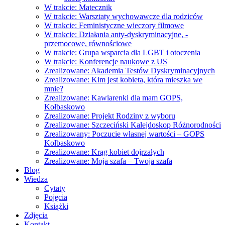
W trakcie: Matecznik
W trakcie: Warsztaty wychowawcze dla rodziców
W trakcie: Feministyczne wieczory filmowe
W trakcie: Działania anty-dyskryminacyjne, -
przemocowe, równościowe
W trakcie: Grupa wsparcia dla LGBT i otoczenia
W trakcie: Konferencje naukowe z US
Zrealizowane: Akademia Testów Dyskryminacyjnych
Zrealizowane: Kim jest kobieta, która mieszka we
mnie?
Zrealizowane: Kawiarenki dla mam GOPS,
Kołbaskowo
Zrealizowane: Projekt Rodziny z wyboru
Zrealizowane: Szczeciński Kalejdoskop Różnorodności
Zrealizowany: Poczucie własnej wartości – GOPS
Kołbaskowo
Zrealizowane: Krąg kobiet dojrzałych
Zrealizowane: Moja szafa – Twoja szafa
Blog
Wiedza
Cytaty
Pojęcia
Książki
Zdjęcia
Kontakt