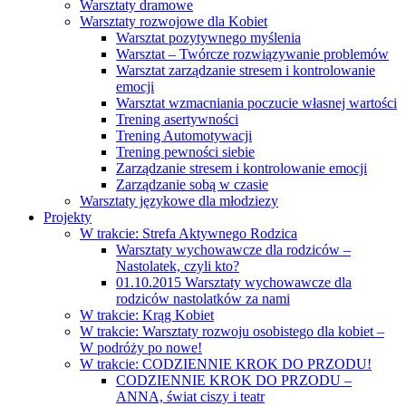
Warsztaty dramowe
Warsztaty rozwojowe dla Kobiet
Warsztat pozytywnego myślenia
Warsztat – Twórcze rozwiązywanie problemów
Warsztat zarządzanie stresem i kontrolowanie
emocji
Warsztat wzmacniania poczucie własnej wartości
Trening asertywności
Trening Automotywacji
Trening pewności siebie
Zarządzanie stresem i kontrolowanie emocji
Zarządzanie sobą w czasie
Warsztaty językowe dla młodziezy
Projekty
W trakcie: Strefa Aktywnego Rodzica
Warsztaty wychowawcze dla rodziców –
Nastolatek, czyli kto?
01.10.2015 Warsztaty wychowawcze dla
rodziców nastolatków za nami
W trakcie: Krąg Kobiet
W trakcie: Warsztaty rozwoju osobistego dla kobiet –
W podróży po nowe!
W trakcie: CODZIENNIE KROK DO PRZODU!
CODZIENNIE KROK DO PRZODU –
ANNA, świat ciszy i teatr