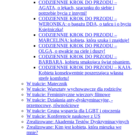
CODZIENNIE KROK DO PRZODU –
AGATA, o lękach, szacunku do siebie i
potrzebie bycia z innymi!
CODZIENNIE KROK DO PRZODU –
WERONIKA: o bagażu DDA, o tańcu i o byciu
Księżniczką!
CODZIENNIE KROK DO PRZODU –
MARCELINA: kobieta, która szuka i znajduje!
CODZIENNIE KROK DO PRZODU –
OLGA, o gwałcie na ciele i duszy!
CODZIENNIE KROK DO PRZODU –
BARBARA, kobieta smakująca świat pisaniem.
CODZIENNIE KROK DO PRZODU – KAJA,
Kobieta konsekwentnie poszerzająca własną
strefę komfortu!
W trakcie: Matecznik
W trakcie: Warsztaty wychowawcze dla rodziców
W trakcie: Feministyczne wieczory filmowe
W trakcie: Działania anty-dyskryminacyjne, -
przemocowe, równościowe
W trakcie: Grupa wsparcia dla LGBT i otoczenia
W trakcie: Konferencje naukowe z US
Zrealizowane: Akademia Testów Dyskryminacyjnych
Zrealizowane: Kim jest kobieta, która mieszka we
mnie?