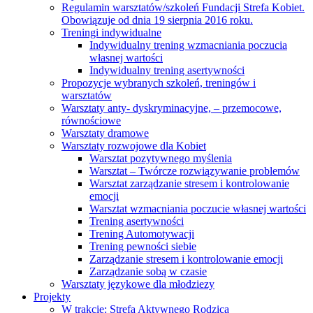
Regulamin warsztatów/szkoleń Fundacji Strefa Kobiet.
Obowiązuje od dnia 19 sierpnia 2016 roku.
Treningi indywidualne
Indywidualny trening wzmacniania poczucia
własnej wartości
Indywidualny trening asertywności
Propozycje wybranych szkoleń, treningów i
warsztatów
Warsztaty anty- dyskryminacyjne, – przemocowe,
równościowe
Warsztaty dramowe
Warsztaty rozwojowe dla Kobiet
Warsztat pozytywnego myślenia
Warsztat – Twórcze rozwiązywanie problemów
Warsztat zarządzanie stresem i kontrolowanie
emocji
Warsztat wzmacniania poczucie własnej wartości
Trening asertywności
Trening Automotywacji
Trening pewności siebie
Zarządzanie stresem i kontrolowanie emocji
Zarządzanie sobą w czasie
Warsztaty językowe dla młodziezy
Projekty
W trakcie: Strefa Aktywnego Rodzica