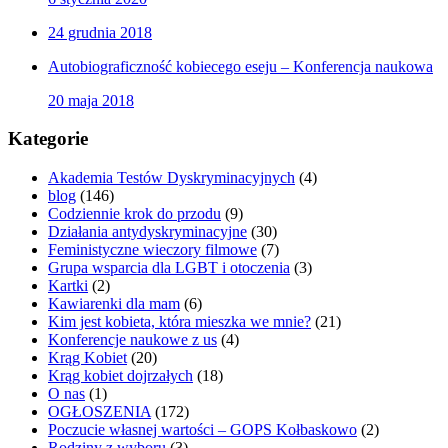
24 grudnia 2018
Autobiograficzność kobiecego eseju – Konferencja naukowa
20 maja 2018
Kategorie
Akademia Testów Dyskryminacyjnych
(4)
blog
(146)
Codziennie krok do przodu
(9)
Działania antydyskryminacyjne
(30)
Feministyczne wieczory filmowe
(7)
Grupa wsparcia dla LGBT i otoczenia
(3)
Kartki
(2)
Kawiarenki dla mam
(6)
Kim jest kobieta, która mieszka we mnie?
(21)
Konferencje naukowe z us
(4)
Krąg Kobiet
(20)
Krąg kobiet dojrzałych
(18)
O nas
(1)
OGŁOSZENIA
(172)
Poczucie własnej wartości – GOPS Kołbaskowo
(2)
Rodziny z wyboru
(3)