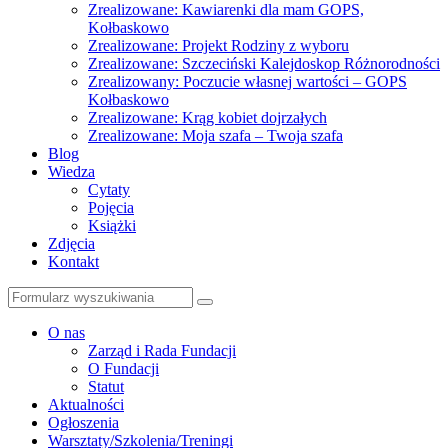
Zrealizowane: Kawiarenki dla mam GOPS,
Kołbaskowo
Zrealizowane: Projekt Rodziny z wyboru
Zrealizowane: Szczeciński Kalejdoskop Różnorodności
Zrealizowany: Poczucie własnej wartości – GOPS
Kołbaskowo
Zrealizowane: Krąg kobiet dojrzałych
Zrealizowane: Moja szafa – Twoja szafa
Blog
Wiedza
Cytaty
Pojęcia
Książki
Zdjęcia
Kontakt
Szukaj
O nas
Zarząd i Rada Fundacji
O Fundacji
Statut
Aktualności
Ogłoszenia
Warsztaty/Szkolenia/Treningi