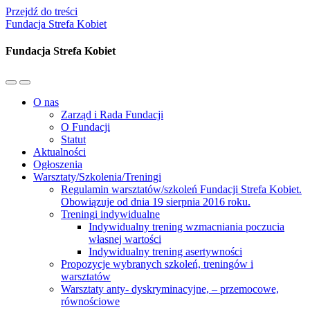
Przejdź do treści
Fundacja Strefa Kobiet
Fundacja Strefa Kobiet
Przełącz
Przełącz
menu
pole
O nas
mobilne
wyszukiwania
Zarząd i Rada Fundacji
O Fundacji
Statut
Aktualności
Ogłoszenia
Warsztaty/Szkolenia/Treningi
Regulamin warsztatów/szkoleń Fundacji Strefa Kobiet.
Obowiązuje od dnia 19 sierpnia 2016 roku.
Treningi indywidualne
Indywidualny trening wzmacniania poczucia
własnej wartości
Indywidualny trening asertywności
Propozycje wybranych szkoleń, treningów i
warsztatów
Warsztaty anty- dyskryminacyjne, – przemocowe,
równościowe