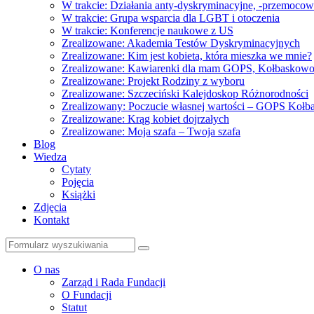
W trakcie: Działania anty-dyskryminacyjne, -przemoco
W trakcie: Grupa wsparcia dla LGBT i otoczenia
W trakcie: Konferencje naukowe z US
Zrealizowane: Akademia Testów Dyskryminacyjnych
Zrealizowane: Kim jest kobieta, która mieszka we mnie?
Zrealizowane: Kawiarenki dla mam GOPS, Kołbaskow
Zrealizowane: Projekt Rodziny z wyboru
Zrealizowane: Szczeciński Kalejdoskop Różnorodności
Zrealizowany: Poczucie własnej wartości – GOPS Koł
Zrealizowane: Krąg kobiet dojrzałych
Zrealizowane: Moja szafa – Twoja szafa
Blog
Wiedza
Cytaty
Pojęcia
Książki
Zdjęcia
Kontakt
Szukaj
O nas
Zarząd i Rada Fundacji
O Fundacji
Statut