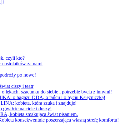
ji
, czyli kto?
 nastolatków za nami
W podróży po nowe!
 ciszy i teatr
h, szacunku do siebie i potrzebie bycia z innymi!
 bagażu DDA, o tańcu i o byciu Księżniczką!
obieta, która szuka i znajduje!
cie na ciele i duszy!
bieta smakująca świat pisaniem.
konsekwentnie poszerzająca własną strefę komfortu!