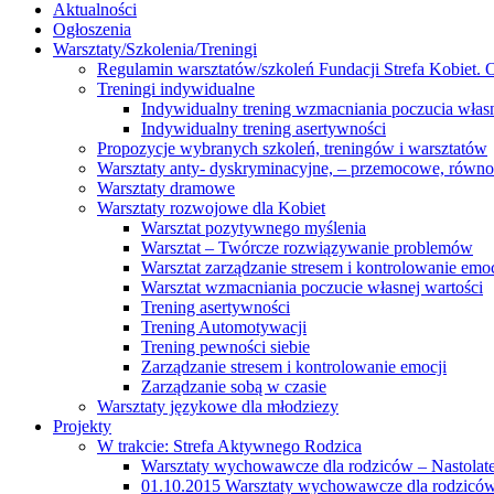
Aktualności
Ogłoszenia
Warsztaty/Szkolenia/Treningi
Regulamin warsztatów/szkoleń Fundacji Strefa Kobiet. O
Treningi indywidualne
Indywidualny trening wzmacniania poczucia własn
Indywidualny trening asertywności
Propozycje wybranych szkoleń, treningów i warsztatów
Warsztaty anty- dyskryminacyjne, – przemocowe, równ
Warsztaty dramowe
Warsztaty rozwojowe dla Kobiet
Warsztat pozytywnego myślenia
Warsztat – Twórcze rozwiązywanie problemów
Warsztat zarządzanie stresem i kontrolowanie emoc
Warsztat wzmacniania poczucie własnej wartości
Trening asertywności
Trening Automotywacji
Trening pewności siebie
Zarządzanie stresem i kontrolowanie emocji
Zarządzanie sobą w czasie
Warsztaty językowe dla młodziezy
Projekty
W trakcie: Strefa Aktywnego Rodzica
Warsztaty wychowawcze dla rodziców – Nastolatek
01.10.2015 Warsztaty wychowawcze dla rodziców