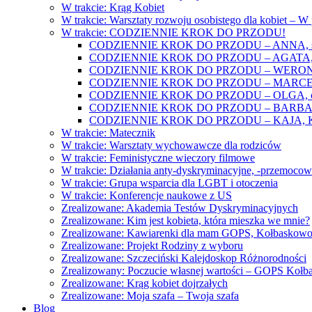
W trakcie: Krąg Kobiet
W trakcie: Warsztaty rozwoju osobistego dla kobiet – 
W trakcie: CODZIENNIE KROK DO PRZODU!
CODZIENNIE KROK DO PRZODU – ANNA, świat
CODZIENNIE KROK DO PRZODU – AGATA, o lękac
CODZIENNIE KROK DO PRZODU – WERONIKA: o
CODZIENNIE KROK DO PRZODU – MARCELINA: k
CODZIENNIE KROK DO PRZODU – OLGA, o gwał
CODZIENNIE KROK DO PRZODU – BARBARA, ko
CODZIENNIE KROK DO PRZODU – KAJA, Kobieta 
W trakcie: Matecznik
W trakcie: Warsztaty wychowawcze dla rodziców
W trakcie: Feministyczne wieczory filmowe
W trakcie: Działania anty-dyskryminacyjne, -przemoco
W trakcie: Grupa wsparcia dla LGBT i otoczenia
W trakcie: Konferencje naukowe z US
Zrealizowane: Akademia Testów Dyskryminacyjnych
Zrealizowane: Kim jest kobieta, która mieszka we mnie?
Zrealizowane: Kawiarenki dla mam GOPS, Kołbaskow
Zrealizowane: Projekt Rodziny z wyboru
Zrealizowane: Szczeciński Kalejdoskop Różnorodności
Zrealizowany: Poczucie własnej wartości – GOPS Koł
Zrealizowane: Krąg kobiet dojrzałych
Zrealizowane: Moja szafa – Twoja szafa
Blog