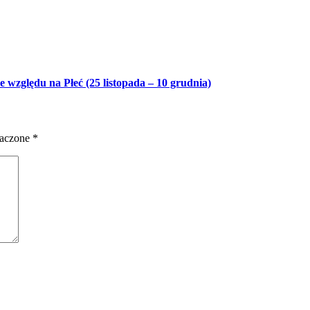
zględu na Płeć (25 listopada – 10 grudnia)
naczone
*