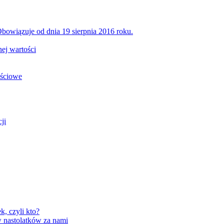
bowiązuje od dnia 19 sierpnia 2016 roku.
ej wartości
ościowe
ji
, czyli kto?
 nastolatków za nami