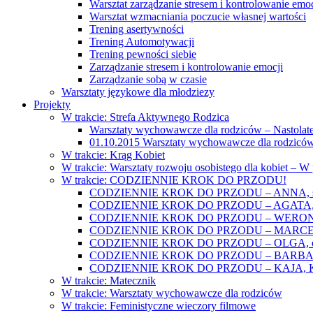
Warsztat zarządzanie stresem i kontrolowanie emoc
Warsztat wzmacniania poczucie własnej wartości
Trening asertywności
Trening Automotywacji
Trening pewności siebie
Zarządzanie stresem i kontrolowanie emocji
Zarządzanie sobą w czasie
Warsztaty językowe dla młodziezy
Projekty
W trakcie: Strefa Aktywnego Rodzica
Warsztaty wychowawcze dla rodziców – Nastolatek
01.10.2015 Warsztaty wychowawcze dla rodziców
W trakcie: Krąg Kobiet
W trakcie: Warsztaty rozwoju osobistego dla kobiet – 
W trakcie: CODZIENNIE KROK DO PRZODU!
CODZIENNIE KROK DO PRZODU – ANNA, świat
CODZIENNIE KROK DO PRZODU – AGATA, o lękac
CODZIENNIE KROK DO PRZODU – WERONIKA: o
CODZIENNIE KROK DO PRZODU – MARCELINA: k
CODZIENNIE KROK DO PRZODU – OLGA, o gwał
CODZIENNIE KROK DO PRZODU – BARBARA, ko
CODZIENNIE KROK DO PRZODU – KAJA, Kobieta 
W trakcie: Matecznik
W trakcie: Warsztaty wychowawcze dla rodziców
W trakcie: Feministyczne wieczory filmowe