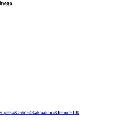
lnego
aw-pieko&catid=43:aktualnoci&Itemid=100