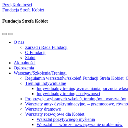
Przejdź do treści
Fundacja Strefa Kobiet
Fundacja Strefa Kobiet
Przełącz
Przełącz
menu
pole
O nas
mobilne
wyszukiwania
Zarząd i Rada Fundacji
O Fundacji
Statut
Aktualności
Ogłoszenia
Warsztaty/Szkolenia/Treningi
Regulamin warsztatów/szkoleń Fundacji Strefa Kobiet. O
Treningi indywidualne
Indywidualny trening wzmacniania poczucia własn
Indywidualny trening asertywności
Propozycje wybranych szkoleń, treningów i warsztatów
Warsztaty anty- dyskryminacyjne, – przemocowe, równ
Warsztaty dramowe
Warsztaty rozwojowe dla Kobiet
Warsztat pozytywnego myślenia
Warsztat – Twórcze rozwiązywanie problemów