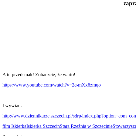
zapr
A tu przedsmak! Zobaczcie, że warto!
https://www.youtube.com/watch?v=2c-mXx6zmqo
I wywiad:
http://www.dziennikarze.szczecin.pl/sdrp/index.php?option=com_c
film Iskierka
Iskierka Szczecin
Stara Rzeźnia w Szczecinie
Stowarzysze