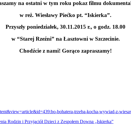
aszamy na ostatni w tym roku pokaz filmu dokumenta
w reż. Wiesławy Piećko pt. “Iskierka”.
Przyszły poniedziałek, 30.11.2015 r., o godz. 18.00
w “Starej Rzeźni” na Łasztowni w Szczecinie.
Chodźcie z nami! Gorąco zapraszamy!
ontent&view=article&id=439:bo-bohatera-trzeba-kocha-wywiad-z-wies
nia Rodzin i Przyjaciół Dzieci z Zespołem Downa „Iskierka”