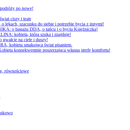
W podróży po nowe!
 ciszy i teatr
h, szacunku do siebie i potrzebie bycia z innymi!
 bagażu DDA, o tańcu i o byciu Księżniczką!
obieta, która szuka i znajduje!
cie na ciele i duszy!
bieta smakująca świat pisaniem.
konsekwentnie poszerzająca własną strefę komfortu!
we, równościowe
o
baskowo