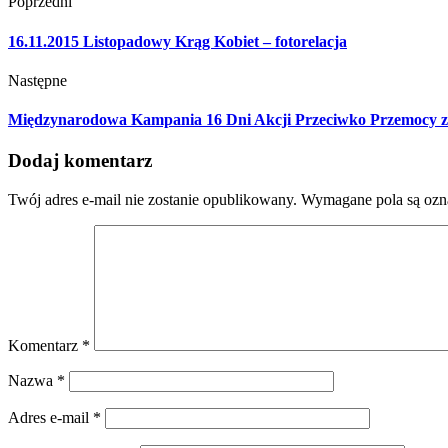
Poprzedni
16.11.2015 Listopadowy Krąg Kobiet – fotorelacja
Następne
Międzynarodowa Kampania 16 Dni Akcji Przeciwko Przemocy ze w
Dodaj komentarz
Twój adres e-mail nie zostanie opublikowany.
Wymagane pola są oz
Komentarz
*
Nazwa
*
Adres e-mail
*