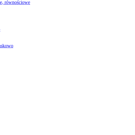
we, równościowe
o
baskowo