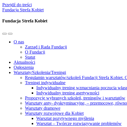
Przejdź do treści
Fundacja Strefa Kobiet
Fundacja Strefa Kobiet
Przełącz
Przełącz
menu
pole
O nas
mobilne
wyszukiwania
Zarząd i Rada Fundacji
O Fundacji
Statut
Aktualności
Ogłoszenia
Warsztaty/Szkolenia/Treningi
Regulamin warsztatów/szkoleń Fundacji Strefa Kobiet. O
Treningi indywidualne
Indywidualny trening wzmacniania poczucia własn
Indywidualny trening asertywności
Propozycje wybranych szkoleń, treningów i warsztatów
Warsztaty anty- dyskryminacyjne, – przemocowe, równ
Warsztaty dramowe
Warsztaty rozwojowe dla Kobiet
Warsztat pozytywnego myślenia
Warsztat – Twórcze rozwiązywanie problemów