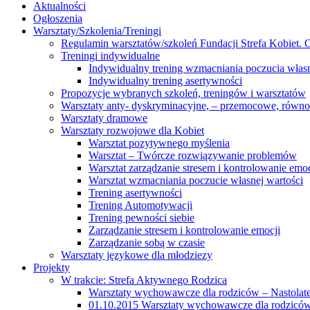
Aktualności
Ogłoszenia
Warsztaty/Szkolenia/Treningi
Regulamin warsztatów/szkoleń Fundacji Strefa Kobiet. O
Treningi indywidualne
Indywidualny trening wzmacniania poczucia własn
Indywidualny trening asertywności
Propozycje wybranych szkoleń, treningów i warsztatów
Warsztaty anty- dyskryminacyjne, – przemocowe, równ
Warsztaty dramowe
Warsztaty rozwojowe dla Kobiet
Warsztat pozytywnego myślenia
Warsztat – Twórcze rozwiązywanie problemów
Warsztat zarządzanie stresem i kontrolowanie emoc
Warsztat wzmacniania poczucie własnej wartości
Trening asertywności
Trening Automotywacji
Trening pewności siebie
Zarządzanie stresem i kontrolowanie emocji
Zarządzanie sobą w czasie
Warsztaty językowe dla młodziezy
Projekty
W trakcie: Strefa Aktywnego Rodzica
Warsztaty wychowawcze dla rodziców – Nastolatek
01.10.2015 Warsztaty wychowawcze dla rodziców