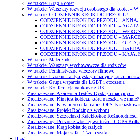
W trakcie: Krąg Kobiet
W trakcie: Warsztaty rozwoju osobistego dla kobiet – 
W trakcie: CODZIENNIE KROK DO PRZODU!
CODZIENNIE KROK DO PRZODU – ANNA, świat
CODZIENNIE KROK DO PRZODU – AGATA, o lękac
CODZIENNIE KROK DO PRZODU – WERONIKA: o
CODZIENNIE KROK DO PRZODU – MARCELINA: k
CODZIENNIE KROK DO PRZODU – OLGA, o gwał
CODZIENNIE KROK DO PRZODU – BARBARA, ko
CODZIENNIE KROK DO PRZODU – KAJA, Kobieta 
W trakcie: Matecznik
W trakcie: Warsztaty wychowawcze dla rodziców
W trakcie: Feministyczne wieczory filmowe
W trakcie: Działania anty-dyskryminacyjne, -przemoco
W trakcie: Grupa wsparcia dla LGBT i otoczenia
W trakcie: Konferencje naukowe z US
Zrealizowane: Akademia Testów Dyskryminacyjnych
Zrealizowane: Kim jest kobieta, która mieszka we mnie?
Zrealizowane: Kawiarenki dla mam GOPS, Kołbaskow
Zrealizowane: Projekt Rodziny z wyboru
Zrealizowane: Szczeciński Kalejdoskop Różnorodności
Zrealizowany: Poczucie własnej wartości – GOPS Koł
Zrealizowane: Krąg kobiet dojrzałych
Zrealizowane: Moja szafa – Twoja szafa
Blog