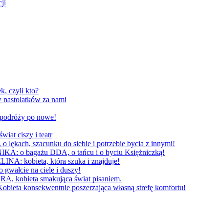
ji
, czyli kto?
 nastolatków za nami
W podróży po nowe!
 ciszy i teatr
h, szacunku do siebie i potrzebie bycia z innymi!
 bagażu DDA, o tańcu i o byciu Księżniczką!
obieta, która szuka i znajduje!
cie na ciele i duszy!
bieta smakująca świat pisaniem.
konsekwentnie poszerzająca własną strefę komfortu!