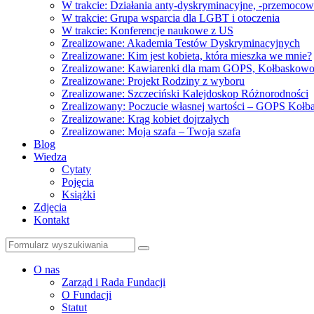
W trakcie: Działania anty-dyskryminacyjne, -przemoco
W trakcie: Grupa wsparcia dla LGBT i otoczenia
W trakcie: Konferencje naukowe z US
Zrealizowane: Akademia Testów Dyskryminacyjnych
Zrealizowane: Kim jest kobieta, która mieszka we mnie?
Zrealizowane: Kawiarenki dla mam GOPS, Kołbaskow
Zrealizowane: Projekt Rodziny z wyboru
Zrealizowane: Szczeciński Kalejdoskop Różnorodności
Zrealizowany: Poczucie własnej wartości – GOPS Koł
Zrealizowane: Krąg kobiet dojrzałych
Zrealizowane: Moja szafa – Twoja szafa
Blog
Wiedza
Cytaty
Pojęcia
Książki
Zdjęcia
Kontakt
Szukaj
O nas
Zarząd i Rada Fundacji
O Fundacji
Statut