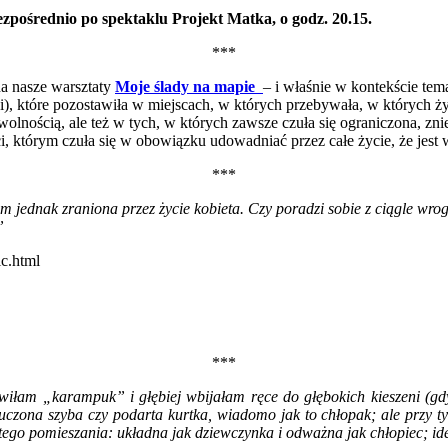
zpośrednio po spektaklu Projekt Matka, o godz. 20.15.
***
na nasze warsztaty
Moje ślady na mapie
– i właśnie w kontekście t
), które pozostawiła w miejscach, w których przebywała, w których ż
lnością, ale też w tych, w których zawsze czuła się ograniczona, zniew
eż ci, którym czuła się w obowiązku udowadniać przez całe życie, że jes
***
m jednak zraniona przez życie kobieta. Czy poradzi sobie z ciągle w
”
ic.html
***
łam „karampuk” i głębiej wbijałam ręce do głębokich kieszeni (gdy
łuczona szyba czy podarta kurtka, wiadomo jak to chłopak; ale przy t
go pomieszania: układna jak dziewczynka i odważna jak chłopiec; ide