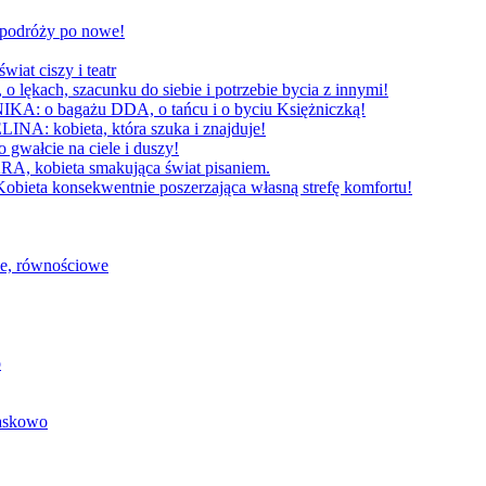
W podróży po nowe!
 ciszy i teatr
h, szacunku do siebie i potrzebie bycia z innymi!
 bagażu DDA, o tańcu i o byciu Księżniczką!
obieta, która szuka i znajduje!
cie na ciele i duszy!
bieta smakująca świat pisaniem.
konsekwentnie poszerzająca własną strefę komfortu!
we, równościowe
o
baskowo