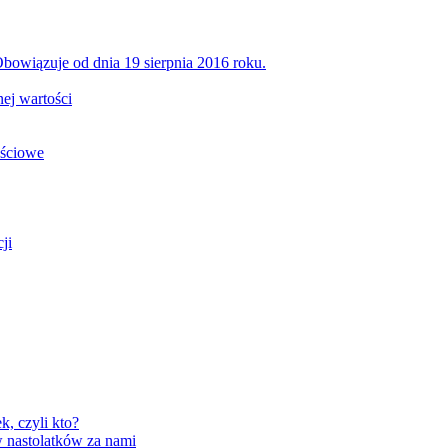
bowiązuje od dnia 19 sierpnia 2016 roku.
ej wartości
ościowe
ji
, czyli kto?
 nastolatków za nami