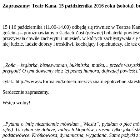
Zapraszamy: Teatr Kana, 15 października 2016 roku (sobota), be
15 i 16 października (11.00-14.00) odbędą się również w Teatrze Ka
gościnią – porozmawiamy o śladach Zosi (głównej bohaterki powieści
przeżywała chwile zachwytu i uniesień, w których zachłystywała się wo
niej ludzie, ludzie dobrzy i troskliwi, kochający i opiekuńczy, ale t
„Zofia – żeglarka, bizneswoman, bukinistka, matka… przede wszystki
przygód? O tym dowiemy się z tej pełnej humoru, dojrzałej powieści.
cytat.: http://www.wforma.eu/kobieta-mezczyzna-niepotrzebne-skresl
Serdecznie zapraszamy.
Wstęp wolny!
„Pytana o imię niezmiennie mówiłam „Wiesiu”, pytałam o płeć mówi
zęby). Uczyłam się dobrze, żadnych kłopotów, czasem tylko jakaś st
podstawówce. Krótkowłosa, dynamiczna, wygadana. Same pożytki z te