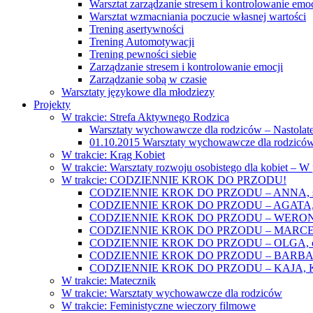
Warsztat zarządzanie stresem i kontrolowanie emoc
Warsztat wzmacniania poczucie własnej wartości
Trening asertywności
Trening Automotywacji
Trening pewności siebie
Zarządzanie stresem i kontrolowanie emocji
Zarządzanie sobą w czasie
Warsztaty językowe dla młodziezy
Projekty
W trakcie: Strefa Aktywnego Rodzica
Warsztaty wychowawcze dla rodziców – Nastolatek
01.10.2015 Warsztaty wychowawcze dla rodziców
W trakcie: Krąg Kobiet
W trakcie: Warsztaty rozwoju osobistego dla kobiet – 
W trakcie: CODZIENNIE KROK DO PRZODU!
CODZIENNIE KROK DO PRZODU – ANNA, świat
CODZIENNIE KROK DO PRZODU – AGATA, o lękac
CODZIENNIE KROK DO PRZODU – WERONIKA: o
CODZIENNIE KROK DO PRZODU – MARCELINA: k
CODZIENNIE KROK DO PRZODU – OLGA, o gwał
CODZIENNIE KROK DO PRZODU – BARBARA, ko
CODZIENNIE KROK DO PRZODU – KAJA, Kobieta 
W trakcie: Matecznik
W trakcie: Warsztaty wychowawcze dla rodziców
W trakcie: Feministyczne wieczory filmowe