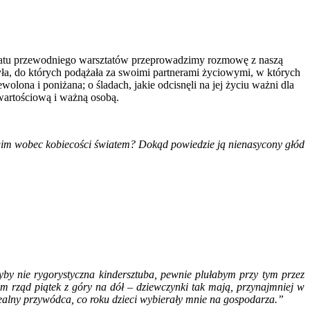
ematu przewodniego warsztatów przeprowadzimy rozmowę z naszą
yła, do których podążała za swoimi partnerami życiowymi, w których
olona i poniżana; o śladach, jakie odcisnęli na jej życiu ważni dla
t wartościową i ważną osobą.
rogim wobec kobiecości światem? Dokąd powiedzie ją nienasycony głód
by nie rygorystyczna kindersztuba, pewnie plułabym przy tym przez
ym rząd piątek z góry na dół – dziewczynki tak mają, przynajmniej w
alny przywódca, co roku dzieci wybierały mnie na gospodarza.”