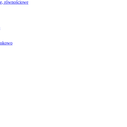
we, równościowe
o
baskowo