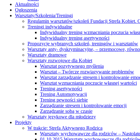
Aktualności
Ogłoszenia
Warsztaty/Szkolenia/Treningi
Regulamin warsztatów/szkoleń Fundacji Strefa Kobiet. O
Treningi indywidualne
Indywidualny trening wzmacniania poczucia własn
Indywidualny trening asertywności
Propozycje wybranych szkoleń, treningów i warsztatów
Warsztaty anty- dyskryminacyjne, – przemocowe, równ
Warsztaty dramowe
Warsztaty rozwojowe dla Kobiet
Warsztat pozytywnego myślenia
Warsztat – Twórcze rozwiązywanie problemów
Warsztat zarządzanie stresem i kontrolowanie emoc
Warsztat wzmacniania poczucie własnej wartości
Trening asertywności
Trening Automotywacji
Trening pewności siebie
Zarządzanie stresem i kontrolowanie emocji
Zarządzanie sobą w czasie
Warsztaty językowe dla młodziezy
Projekty
W trakcie: Strefa Aktywnego Rodzica
Warsztaty wychowawcze dla rodziców – Nastolatek
01.10.2015 Warsztaty wychowawcze dla rodziców