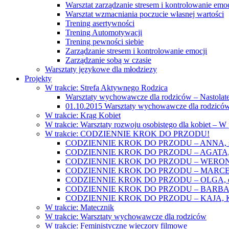
Warsztat zarządzanie stresem i kontrolowanie emoc
Warsztat wzmacniania poczucie własnej wartości
Trening asertywności
Trening Automotywacji
Trening pewności siebie
Zarządzanie stresem i kontrolowanie emocji
Zarządzanie sobą w czasie
Warsztaty językowe dla młodziezy
Projekty
W trakcie: Strefa Aktywnego Rodzica
Warsztaty wychowawcze dla rodziców – Nastolatek
01.10.2015 Warsztaty wychowawcze dla rodziców
W trakcie: Krąg Kobiet
W trakcie: Warsztaty rozwoju osobistego dla kobiet – 
W trakcie: CODZIENNIE KROK DO PRZODU!
CODZIENNIE KROK DO PRZODU – ANNA, świat
CODZIENNIE KROK DO PRZODU – AGATA, o lękac
CODZIENNIE KROK DO PRZODU – WERONIKA: o
CODZIENNIE KROK DO PRZODU – MARCELINA: k
CODZIENNIE KROK DO PRZODU – OLGA, o gwał
CODZIENNIE KROK DO PRZODU – BARBARA, ko
CODZIENNIE KROK DO PRZODU – KAJA, Kobieta 
W trakcie: Matecznik
W trakcie: Warsztaty wychowawcze dla rodziców
W trakcie: Feministyczne wieczory filmowe