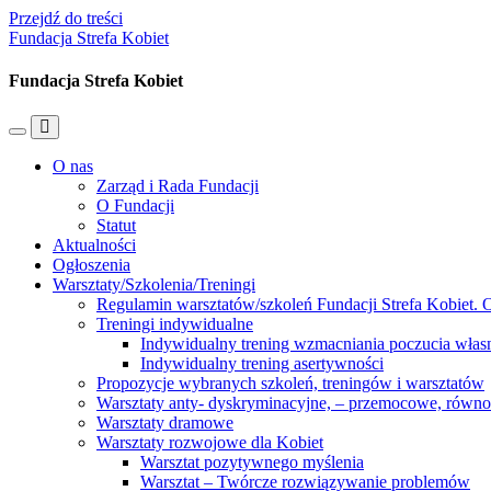
Przejdź do treści
Fundacja Strefa Kobiet
Fundacja Strefa Kobiet
Przełącz
Przełącz
menu
pole
O nas
mobilne
wyszukiwania
Zarząd i Rada Fundacji
O Fundacji
Statut
Aktualności
Ogłoszenia
Warsztaty/Szkolenia/Treningi
Regulamin warsztatów/szkoleń Fundacji Strefa Kobiet. O
Treningi indywidualne
Indywidualny trening wzmacniania poczucia własn
Indywidualny trening asertywności
Propozycje wybranych szkoleń, treningów i warsztatów
Warsztaty anty- dyskryminacyjne, – przemocowe, równ
Warsztaty dramowe
Warsztaty rozwojowe dla Kobiet
Warsztat pozytywnego myślenia
Warsztat – Twórcze rozwiązywanie problemów