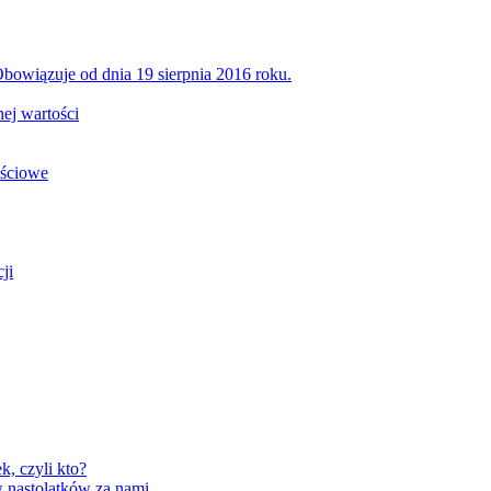
bowiązuje od dnia 19 sierpnia 2016 roku.
ej wartości
ościowe
ji
, czyli kto?
 nastolatków za nami