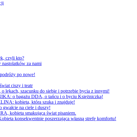
ji
, czyli kto?
 nastolatków za nami
W podróży po nowe!
 ciszy i teatr
h, szacunku do siebie i potrzebie bycia z innymi!
 bagażu DDA, o tańcu i o byciu Księżniczką!
obieta, która szuka i znajduje!
cie na ciele i duszy!
bieta smakująca świat pisaniem.
konsekwentnie poszerzająca własną strefę komfortu!