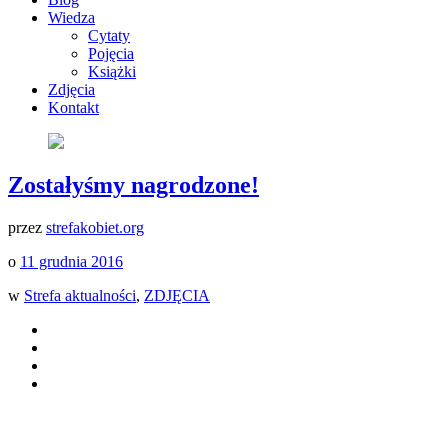
Wiedza
Cytaty
Pojęcia
Książki
Zdjęcia
Kontakt
Zostałyśmy nagrodzone!
przez
strefakobiet.org
o
11 grudnia 2016
w
Strefa aktualności
,
ZDJĘCIA