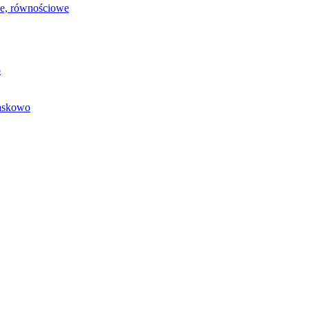
we, równościowe
o
baskowo