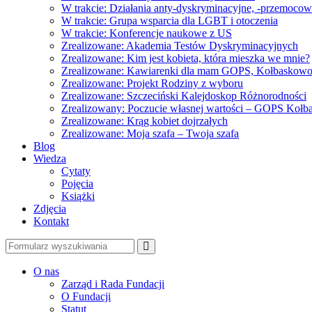
W trakcie: Działania anty-dyskryminacyjne, -przemoco
W trakcie: Grupa wsparcia dla LGBT i otoczenia
W trakcie: Konferencje naukowe z US
Zrealizowane: Akademia Testów Dyskryminacyjnych
Zrealizowane: Kim jest kobieta, która mieszka we mnie?
Zrealizowane: Kawiarenki dla mam GOPS, Kołbaskow
Zrealizowane: Projekt Rodziny z wyboru
Zrealizowane: Szczeciński Kalejdoskop Różnorodności
Zrealizowany: Poczucie własnej wartości – GOPS Koł
Zrealizowane: Krąg kobiet dojrzałych
Zrealizowane: Moja szafa – Twoja szafa
Blog
Wiedza
Cytaty
Pojęcia
Książki
Zdjęcia
Kontakt
Szukaj
O nas
Zarząd i Rada Fundacji
O Fundacji
Statut