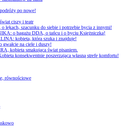
W podróży po nowe!
 ciszy i teatr
h, szacunku do siebie i potrzebie bycia z innymi!
 bagażu DDA, o tańcu i o byciu Księżniczką!
obieta, która szuka i znajduje!
cie na ciele i duszy!
bieta smakująca świat pisaniem.
konsekwentnie poszerzająca własną strefę komfortu!
we, równościowe
o
baskowo