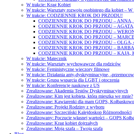
W trakcie: Krąg Kobiet
W trakcie: Warsztaty rozwoju osobistego dla kobiet – 
W trakcie: CODZIENNIE KROK DO PRZODU!
CODZIENNIE KROK DO PRZODU – ANNA, świat
CODZIENNIE KROK DO PRZODU – AGATA, o lękac
CODZIENNIE KROK DO PRZODU – WERONIKA: o
CODZIENNIE KROK DO PRZODU – MARCELINA: k
CODZIENNIE KROK DO PRZODU – OLGA, o gwał
CODZIENNIE KROK DO PRZODU – BARBARA, ko
CODZIENNIE KROK DO PRZODU – KAJA, Kobieta 
W trakcie: Matecznik
W trakcie: Warsztaty wychowawcze dla rodziców
W trakcie: Feministyczne wieczory filmowe
W trakcie: Działania anty-dyskryminacyjne, -przemoco
W trakcie: Grupa wsparcia dla LGBT i otoczenia
W trakcie: Konferencje naukowe z US
Zrealizowane: Akademia Testów Dyskryminacyjnych
Zrealizowane: Kim jest kobieta, która mieszka we mnie?
Zrealizowane: Kawiarenki dla mam GOPS, Kołbaskow
Zrealizowane: Projekt Rodziny z wyboru
Zrealizowane: Szczeciński Kalejdoskop Różnorodności
Zrealizowany: Poczucie własnej wartości – GOPS Koł
Zrealizowane: Krąg kobiet dojrzałych
Zrealizowane: Moja szafa – Twoja szafa
Blog