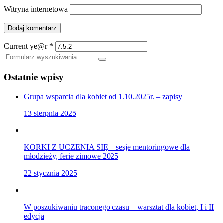
Witryna internetowa
Current ye@r
*
Szukaj
Ostatnie wpisy
Grupa wsparcia dla kobiet od 1.10.2025r. – zapisy
13 sierpnia 2025
KORKI Z UCZENIA SIĘ – sesje mentoringowe dla
młodzieży, ferie zimowe 2025
22 stycznia 2025
W poszukiwaniu traconego czasu – warsztat dla kobiet, I i II
edycja