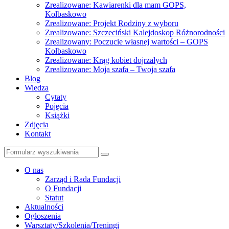
Zrealizowane: Kawiarenki dla mam GOPS,
Kołbaskowo
Zrealizowane: Projekt Rodziny z wyboru
Zrealizowane: Szczeciński Kalejdoskop Różnorodności
Zrealizowany: Poczucie własnej wartości – GOPS
Kołbaskowo
Zrealizowane: Krąg kobiet dojrzałych
Zrealizowane: Moja szafa – Twoja szafa
Blog
Wiedza
Cytaty
Pojęcia
Książki
Zdjęcia
Kontakt
Szukaj
O nas
Zarząd i Rada Fundacji
O Fundacji
Statut
Aktualności
Ogłoszenia
Warsztaty/Szkolenia/Treningi