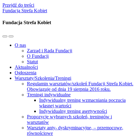
Przejdź do treści
Fundacja Strefa Kobiet
Fundacja Strefa Kobiet
Przełącz
Przełącz
menu
pole
O nas
mobilne
wyszukiwania
Zarząd i Rada Fundacji
O Fundacji
Statut
Aktualności
Ogłoszenia
Warsztaty/Szkolenia/Treningi
Regulamin warsztatów/szkoleń Fundacji Strefa Kobiet.
Obowiązuje od dnia 19 sierpnia 2016 roku.
Treningi indywidualne
Indywidualny trening wzmacniania poczucia
własnej wartości
Indywidualny trening asertywności
Propozycje wybranych szkoleń, treningów i
warsztatów
Warsztaty anty- dyskryminacyjne, – przemocowe,
równościowe