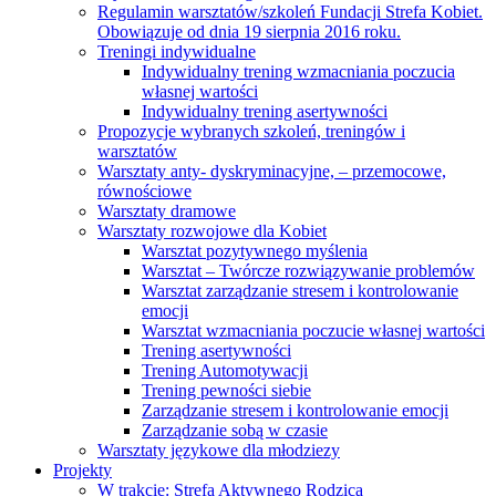
Regulamin warsztatów/szkoleń Fundacji Strefa Kobiet.
Obowiązuje od dnia 19 sierpnia 2016 roku.
Treningi indywidualne
Indywidualny trening wzmacniania poczucia
własnej wartości
Indywidualny trening asertywności
Propozycje wybranych szkoleń, treningów i
warsztatów
Warsztaty anty- dyskryminacyjne, – przemocowe,
równościowe
Warsztaty dramowe
Warsztaty rozwojowe dla Kobiet
Warsztat pozytywnego myślenia
Warsztat – Twórcze rozwiązywanie problemów
Warsztat zarządzanie stresem i kontrolowanie
emocji
Warsztat wzmacniania poczucie własnej wartości
Trening asertywności
Trening Automotywacji
Trening pewności siebie
Zarządzanie stresem i kontrolowanie emocji
Zarządzanie sobą w czasie
Warsztaty językowe dla młodziezy
Projekty
W trakcie: Strefa Aktywnego Rodzica