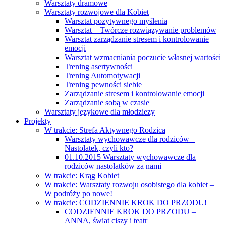
Warsztaty dramowe
Warsztaty rozwojowe dla Kobiet
Warsztat pozytywnego myślenia
Warsztat – Twórcze rozwiązywanie problemów
Warsztat zarządzanie stresem i kontrolowanie
emocji
Warsztat wzmacniania poczucie własnej wartości
Trening asertywności
Trening Automotywacji
Trening pewności siebie
Zarządzanie stresem i kontrolowanie emocji
Zarządzanie sobą w czasie
Warsztaty językowe dla młodziezy
Projekty
W trakcie: Strefa Aktywnego Rodzica
Warsztaty wychowawcze dla rodziców –
Nastolatek, czyli kto?
01.10.2015 Warsztaty wychowawcze dla
rodziców nastolatków za nami
W trakcie: Krąg Kobiet
W trakcie: Warsztaty rozwoju osobistego dla kobiet –
W podróży po nowe!
W trakcie: CODZIENNIE KROK DO PRZODU!
CODZIENNIE KROK DO PRZODU –
ANNA, świat ciszy i teatr