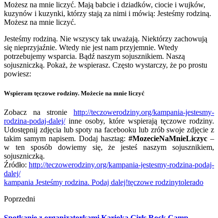
Możesz na mnie liczyć. Mają babcie i dziadków, ciocie i wujków,
kuzynów i kuzynki, którzy stają za nimi i mówią: Jesteśmy rodziną.
Możesz na mnie liczyć.
Jesteśmy rodziną. Nie wszyscy tak uważają. Niektórzy zachowują
się nieprzyjaźnie. Wtedy nie jest nam przyjemnie. Wtedy
potrzebujemy wsparcia. Bądź naszym sojusznikiem. Naszą
sojuszniczką. Pokaż, że wspierasz. Często wystarczy, że po prostu
powiesz:
Wspieram tęczowe rodziny. Możecie na mnie liczyć
Zobacz na stronie
http://teczowerodziny.org/kampania-jestesmy-
rodzina-podaj-dalej/
inne osoby, które wspierają tęczowe rodziny.
Udostępnij zdjęcia lub spoty na facebooku lub zrób swoje zdjęcie z
takim samym napisem. Dodaj hasztag:
#MozecieNaMnieLiczyc
–
w ten sposób dowiemy się, że jesteś naszym sojusznikiem,
sojuszniczką.
Źródło:
http://teczowerodziny.org/kampania-jestesmy-rodzina-podaj-
dalej/
kampania Jesteśmy rodzina. Podaj dalej!
tęczowe rodziny
tolerado
Poprzedni
Spotkanie z organizatorkami Karioka Girls Rock Camp.