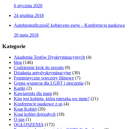
6 stycznia 2020
24 grudnia 2018
Autobiograficzność kobiecego eseju – Konferencja naukowa
20 maja 2018
Kategorie
Akademia Testów Dyskryminacyjnych
(4)
blog
(146)
Codziennie krok do przodu
(9)
Działania antydyskryminacyjne
(30)
Feministyczne wieczory filmowe
(7)
Grupa wsparcia dla LGBT i otoczenia
(3)
Kartki
(2)
Kawiarenki dla mam
(6)
Kim jest kobieta, która mieszka we mnie?
(21)
Konferencje naukowe z us
(4)
Krąg Kobiet
(20)
Krąg kobiet dojrzałych
(18)
O nas
(1)
OGŁOSZENIA
(172)