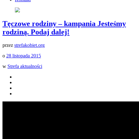
Tęczowe rodziny – kampania Jesteśmy
rodziną. Podaj dalej!
przez
strefakobiet.org
o
28 listopada 2015
w
Strefa aktualności