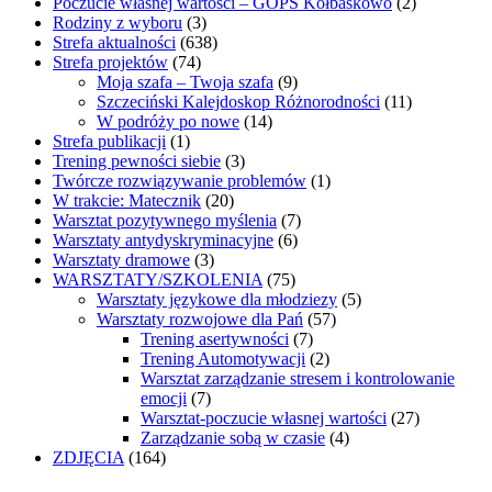
Poczucie własnej wartości – GOPS Kołbaskowo
(2)
Rodziny z wyboru
(3)
Strefa aktualności
(638)
Strefa projektów
(74)
Moja szafa – Twoja szafa
(9)
Szczeciński Kalejdoskop Różnorodności
(11)
W podróży po nowe
(14)
Strefa publikacji
(1)
Trening pewności siebie
(3)
Twórcze rozwiązywanie problemów
(1)
W trakcie: Matecznik
(20)
Warsztat pozytywnego myślenia
(7)
Warsztaty antydyskryminacyjne
(6)
Warsztaty dramowe
(3)
WARSZTATY/SZKOLENIA
(75)
Warsztaty językowe dla młodziezy
(5)
Warsztaty rozwojowe dla Pań
(57)
Trening asertywności
(7)
Trening Automotywacji
(2)
Warsztat zarządzanie stresem i kontrolowanie
emocji
(7)
Warsztat-poczucie własnej wartości
(27)
Zarządzanie sobą w czasie
(4)
ZDJĘCIA
(164)