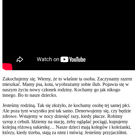
Zakochujemy się. Wiemy, że to właśnie ta osoba. Zaczynamy razem
mieszkać. Mamy psa, kota, wyobrażamy sobie ślub. Pojawia się w
naszym życiu nowy członek rodziny. Kochamy go jak nikogo
innego. Bo to nasze dziecko.
Jesteśmy rodziną. Tak się złożyło, że kochamy osobę tej samej płci.
Ale poza tym wszystko jest tak samo. Denerwujemy się, czy będzie
zdrowe. Wstajemy w nocy dziesięć razy, kiedy płacze. Robimy
syrop z cebuli. Idziemy na stację, żeby oglądać pociągi, kupujemy
kolejną różową sukienkę… Nasze dzieci mają kolegów i koleżanki,
którzy, kiedy trzeba, stają za nimi i mówią: Jesteśmy przyjaciółmi.