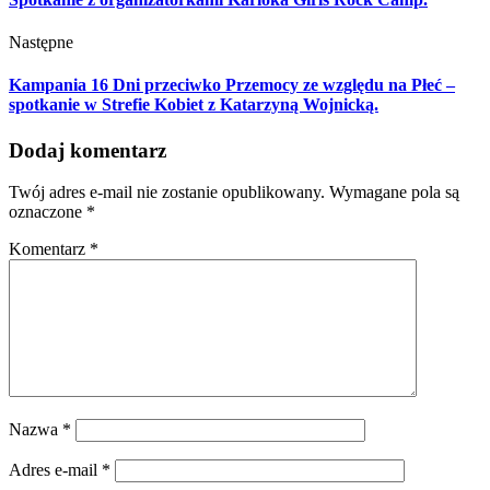
Następne
Kampania 16 Dni przeciwko Przemocy ze względu na Płeć –
spotkanie w Strefie Kobiet z Katarzyną Wojnicką.
Dodaj komentarz
Twój adres e-mail nie zostanie opublikowany.
Wymagane pola są
oznaczone
*
Komentarz
*
Nazwa
*
Adres e-mail
*