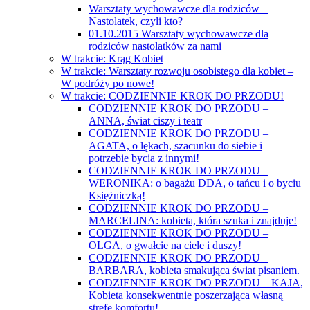
Warsztaty wychowawcze dla rodziców –
Nastolatek, czyli kto?
01.10.2015 Warsztaty wychowawcze dla
rodziców nastolatków za nami
W trakcie: Krąg Kobiet
W trakcie: Warsztaty rozwoju osobistego dla kobiet –
W podróży po nowe!
W trakcie: CODZIENNIE KROK DO PRZODU!
CODZIENNIE KROK DO PRZODU –
ANNA, świat ciszy i teatr
CODZIENNIE KROK DO PRZODU –
AGATA, o lękach, szacunku do siebie i
potrzebie bycia z innymi!
CODZIENNIE KROK DO PRZODU –
WERONIKA: o bagażu DDA, o tańcu i o byciu
Księżniczką!
CODZIENNIE KROK DO PRZODU –
MARCELINA: kobieta, która szuka i znajduje!
CODZIENNIE KROK DO PRZODU –
OLGA, o gwałcie na ciele i duszy!
CODZIENNIE KROK DO PRZODU –
BARBARA, kobieta smakująca świat pisaniem.
CODZIENNIE KROK DO PRZODU – KAJA,
Kobieta konsekwentnie poszerzająca własną
strefę komfortu!