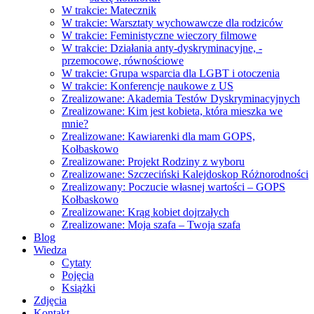
W trakcie: Matecznik
W trakcie: Warsztaty wychowawcze dla rodziców
W trakcie: Feministyczne wieczory filmowe
W trakcie: Działania anty-dyskryminacyjne, -
przemocowe, równościowe
W trakcie: Grupa wsparcia dla LGBT i otoczenia
W trakcie: Konferencje naukowe z US
Zrealizowane: Akademia Testów Dyskryminacyjnych
Zrealizowane: Kim jest kobieta, która mieszka we
mnie?
Zrealizowane: Kawiarenki dla mam GOPS,
Kołbaskowo
Zrealizowane: Projekt Rodziny z wyboru
Zrealizowane: Szczeciński Kalejdoskop Różnorodności
Zrealizowany: Poczucie własnej wartości – GOPS
Kołbaskowo
Zrealizowane: Krąg kobiet dojrzałych
Zrealizowane: Moja szafa – Twoja szafa
Blog
Wiedza
Cytaty
Pojęcia
Książki
Zdjęcia
Kontakt