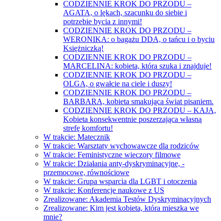
CODZIENNIE KROK DO PRZODU –
AGATA, o lękach, szacunku do siebie i
potrzebie bycia z innymi!
CODZIENNIE KROK DO PRZODU –
WERONIKA: o bagażu DDA, o tańcu i o byciu
Księżniczką!
CODZIENNIE KROK DO PRZODU –
MARCELINA: kobieta, która szuka i znajduje!
CODZIENNIE KROK DO PRZODU –
OLGA, o gwałcie na ciele i duszy!
CODZIENNIE KROK DO PRZODU –
BARBARA, kobieta smakująca świat pisaniem.
CODZIENNIE KROK DO PRZODU – KAJA,
Kobieta konsekwentnie poszerzająca własną
strefę komfortu!
W trakcie: Matecznik
W trakcie: Warsztaty wychowawcze dla rodziców
W trakcie: Feministyczne wieczory filmowe
W trakcie: Działania anty-dyskryminacyjne, -
przemocowe, równościowe
W trakcie: Grupa wsparcia dla LGBT i otoczenia
W trakcie: Konferencje naukowe z US
Zrealizowane: Akademia Testów Dyskryminacyjnych
Zrealizowane: Kim jest kobieta, która mieszka we
mnie?