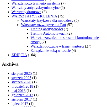
Warsztat pozytywnego myślenia
(7)
Warsztaty antydyskryminacyjne
(6)
Warsztaty dramowe
(3)
WARSZTATY/SZKOLENIA
(75)
Warsztaty językowe dla młodziezy
(5)
Warsztaty rozwojowe dla Pań
(57)
Trening asertywności
(7)
Trening Automotywacji
(2)
Warsztat zarządzanie stresem i kontrolowanie
emocji
(7)
Warsztat-poczucie własnej wartości
(27)
Zarządzanie sobą w czasie
(4)
ZDJĘCIA
(164)
Archiwa
sierpień 2025
(1)
styczeń 2025
(1)
styczeń 2020
(1)
grudzień 2018
(1)
maj 2018
(1)
grudzień 2017
(1)
sierpień 2017
(1)
lipiec 2017
(1)