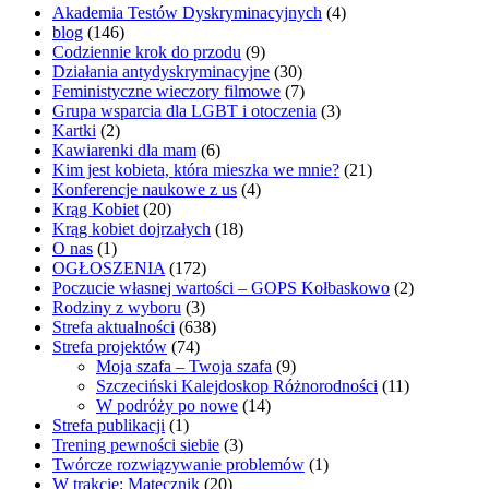
Akademia Testów Dyskryminacyjnych
(4)
blog
(146)
Codziennie krok do przodu
(9)
Działania antydyskryminacyjne
(30)
Feministyczne wieczory filmowe
(7)
Grupa wsparcia dla LGBT i otoczenia
(3)
Kartki
(2)
Kawiarenki dla mam
(6)
Kim jest kobieta, która mieszka we mnie?
(21)
Konferencje naukowe z us
(4)
Krąg Kobiet
(20)
Krąg kobiet dojrzałych
(18)
O nas
(1)
OGŁOSZENIA
(172)
Poczucie własnej wartości – GOPS Kołbaskowo
(2)
Rodziny z wyboru
(3)
Strefa aktualności
(638)
Strefa projektów
(74)
Moja szafa – Twoja szafa
(9)
Szczeciński Kalejdoskop Różnorodności
(11)
W podróży po nowe
(14)
Strefa publikacji
(1)
Trening pewności siebie
(3)
Twórcze rozwiązywanie problemów
(1)
W trakcie: Matecznik
(20)