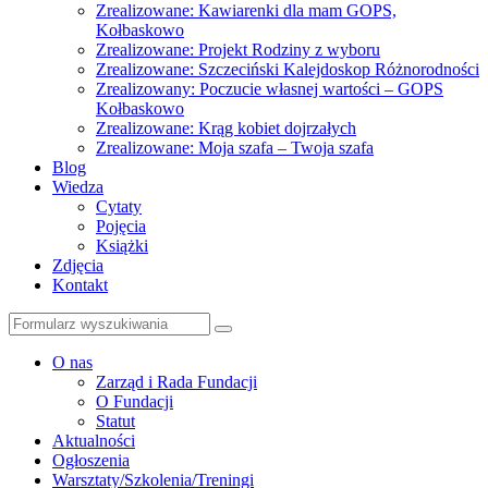
Zrealizowane: Kawiarenki dla mam GOPS,
Kołbaskowo
Zrealizowane: Projekt Rodziny z wyboru
Zrealizowane: Szczeciński Kalejdoskop Różnorodności
Zrealizowany: Poczucie własnej wartości – GOPS
Kołbaskowo
Zrealizowane: Krąg kobiet dojrzałych
Zrealizowane: Moja szafa – Twoja szafa
Blog
Wiedza
Cytaty
Pojęcia
Książki
Zdjęcia
Kontakt
Szukaj
O nas
Zarząd i Rada Fundacji
O Fundacji
Statut
Aktualności
Ogłoszenia
Warsztaty/Szkolenia/Treningi