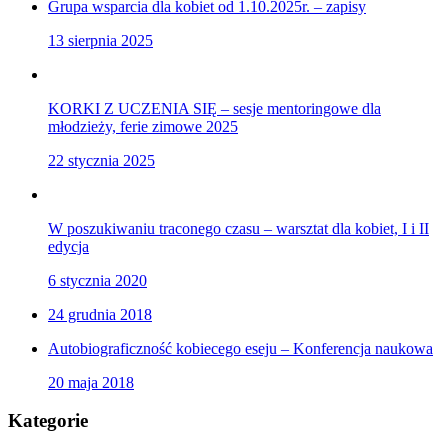
Grupa wsparcia dla kobiet od 1.10.2025r. – zapisy
13 sierpnia 2025
KORKI Z UCZENIA SIĘ – sesje mentoringowe dla
młodzieży, ferie zimowe 2025
22 stycznia 2025
W poszukiwaniu traconego czasu – warsztat dla kobiet, I i II
edycja
6 stycznia 2020
24 grudnia 2018
Autobiograficzność kobiecego eseju – Konferencja naukowa
20 maja 2018
Kategorie