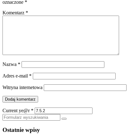
oznaczone
*
Komentarz
*
Nazwa
*
Adres e-mail
*
Witryna internetowa
Current ye@r
*
Szukaj
Ostatnie wpisy