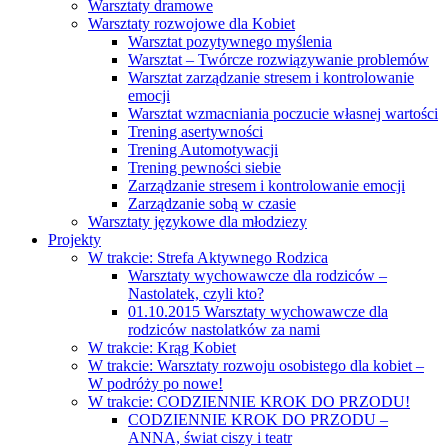
Warsztaty dramowe
Warsztaty rozwojowe dla Kobiet
Warsztat pozytywnego myślenia
Warsztat – Twórcze rozwiązywanie problemów
Warsztat zarządzanie stresem i kontrolowanie
emocji
Warsztat wzmacniania poczucie własnej wartości
Trening asertywności
Trening Automotywacji
Trening pewności siebie
Zarządzanie stresem i kontrolowanie emocji
Zarządzanie sobą w czasie
Warsztaty językowe dla młodziezy
Projekty
W trakcie: Strefa Aktywnego Rodzica
Warsztaty wychowawcze dla rodziców –
Nastolatek, czyli kto?
01.10.2015 Warsztaty wychowawcze dla
rodziców nastolatków za nami
W trakcie: Krąg Kobiet
W trakcie: Warsztaty rozwoju osobistego dla kobiet –
W podróży po nowe!
W trakcie: CODZIENNIE KROK DO PRZODU!
CODZIENNIE KROK DO PRZODU –
ANNA, świat ciszy i teatr