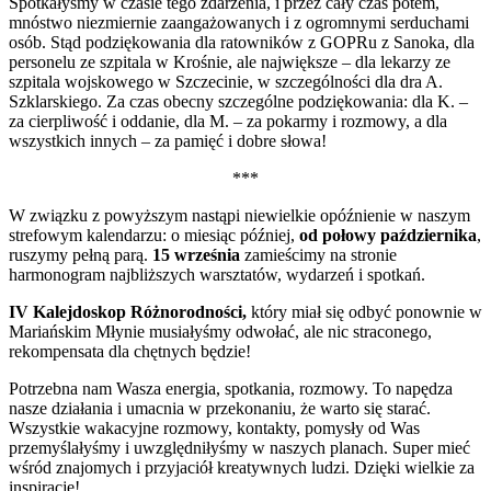
Spotkałyśmy w czasie tego zdarzenia, i przez cały czas potem,
mnóstwo niezmiernie zaangażowanych i z ogromnymi serduchami
osób. Stąd podziękowania dla ratowników z GOPRu z Sanoka, dla
personelu ze szpitala w Krośnie, ale największe – dla lekarzy ze
szpitala wojskowego w Szczecinie, w szczególności dla dra A.
Szklarskiego. Za czas obecny szczególne podziękowania: dla K. –
za cierpliwość i oddanie, dla M. – za pokarmy i rozmowy, a dla
wszystkich innych – za pamięć i dobre słowa!
***
W związku z powyższym nastąpi niewielkie opóźnienie w naszym
strefowym kalendarzu: o miesiąc później,
od połowy października
,
ruszymy pełną parą.
15 września
zamieścimy na stronie
harmonogram najbliższych warsztatów, wydarzeń i spotkań.
IV Kalejdoskop Różnorodności,
który miał się odbyć ponownie w
Mariańskim Młynie musiałyśmy odwołać, ale nic straconego,
rekompensata dla chętnych będzie!
Potrzebna nam Wasza energia, spotkania, rozmowy. To napędza
nasze działania i umacnia w przekonaniu, że warto się starać.
Wszystkie wakacyjne rozmowy, kontakty, pomysły od Was
przemyślałyśmy i uwzględniłyśmy w naszych planach. Super mieć
wśród znajomych i przyjaciół kreatywnych ludzi. Dzięki wielkie za
inspiracje!