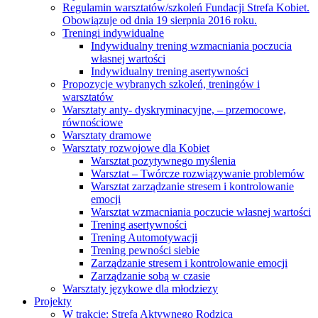
Regulamin warsztatów/szkoleń Fundacji Strefa Kobiet.
Obowiązuje od dnia 19 sierpnia 2016 roku.
Treningi indywidualne
Indywidualny trening wzmacniania poczucia
własnej wartości
Indywidualny trening asertywności
Propozycje wybranych szkoleń, treningów i
warsztatów
Warsztaty anty- dyskryminacyjne, – przemocowe,
równościowe
Warsztaty dramowe
Warsztaty rozwojowe dla Kobiet
Warsztat pozytywnego myślenia
Warsztat – Twórcze rozwiązywanie problemów
Warsztat zarządzanie stresem i kontrolowanie
emocji
Warsztat wzmacniania poczucie własnej wartości
Trening asertywności
Trening Automotywacji
Trening pewności siebie
Zarządzanie stresem i kontrolowanie emocji
Zarządzanie sobą w czasie
Warsztaty językowe dla młodziezy
Projekty
W trakcie: Strefa Aktywnego Rodzica