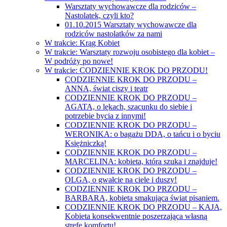
Warsztaty wychowawcze dla rodziców –
Nastolatek, czyli kto?
01.10.2015 Warsztaty wychowawcze dla
rodziców nastolatków za nami
W trakcie: Krąg Kobiet
W trakcie: Warsztaty rozwoju osobistego dla kobiet –
W podróży po nowe!
W trakcie: CODZIENNIE KROK DO PRZODU!
CODZIENNIE KROK DO PRZODU –
ANNA, świat ciszy i teatr
CODZIENNIE KROK DO PRZODU –
AGATA, o lękach, szacunku do siebie i
potrzebie bycia z innymi!
CODZIENNIE KROK DO PRZODU –
WERONIKA: o bagażu DDA, o tańcu i o byciu
Księżniczką!
CODZIENNIE KROK DO PRZODU –
MARCELINA: kobieta, która szuka i znajduje!
CODZIENNIE KROK DO PRZODU –
OLGA, o gwałcie na ciele i duszy!
CODZIENNIE KROK DO PRZODU –
BARBARA, kobieta smakująca świat pisaniem.
CODZIENNIE KROK DO PRZODU – KAJA,
Kobieta konsekwentnie poszerzająca własną
strefę komfortu!