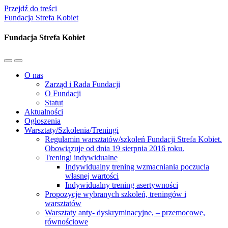
Przejdź do treści
Fundacja Strefa Kobiet
Fundacja Strefa Kobiet
Przełącz
Przełącz
menu
pole
O nas
mobilne
wyszukiwania
Zarząd i Rada Fundacji
O Fundacji
Statut
Aktualności
Ogłoszenia
Warsztaty/Szkolenia/Treningi
Regulamin warsztatów/szkoleń Fundacji Strefa Kobiet.
Obowiązuje od dnia 19 sierpnia 2016 roku.
Treningi indywidualne
Indywidualny trening wzmacniania poczucia
własnej wartości
Indywidualny trening asertywności
Propozycje wybranych szkoleń, treningów i
warsztatów
Warsztaty anty- dyskryminacyjne, – przemocowe,
równościowe