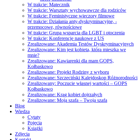
W trakcie: Matecznik
W trakcie: Warsztaty wychowawcze dla rodziców
W trakcie: Feministyczne wieczory filmowe
W trakcie: Działania anty-dyskryminacyjne, -
przemocowe, równościowe
W trakcie: Grupa wsparcia dla LGBT i otoczenia
W trakcie: Konferencje naukowe z US
Zrealizowane: Akademia Testów Dyskryminacyjnych
Zrealizowane: Kim jest kobieta, która mieszka we
mnie?
Zrealizowane: Kawiarenki dla mam GOPS,
Kołbaskowo
Zrealizowane: Projekt Rodziny z wyboru
Zrealizowane: Szczeciński Kalejdoskop Różnorodności
Zrealizowany: Poczucie własnej wartości – GOPS
Kołbaskowo
Zrealizowane: Krąg kobiet dojrzałych
Zrealizowane: Moja szafa – Twoja szafa
Blog
Wiedza
Cytaty
Pojęcia
Książki
Zdjęcia
Kontakt