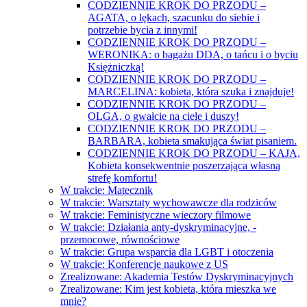
CODZIENNIE KROK DO PRZODU –
AGATA, o lękach, szacunku do siebie i
potrzebie bycia z innymi!
CODZIENNIE KROK DO PRZODU –
WERONIKA: o bagażu DDA, o tańcu i o byciu
Księżniczką!
CODZIENNIE KROK DO PRZODU –
MARCELINA: kobieta, która szuka i znajduje!
CODZIENNIE KROK DO PRZODU –
OLGA, o gwałcie na ciele i duszy!
CODZIENNIE KROK DO PRZODU –
BARBARA, kobieta smakująca świat pisaniem.
CODZIENNIE KROK DO PRZODU – KAJA,
Kobieta konsekwentnie poszerzająca własną
strefę komfortu!
W trakcie: Matecznik
W trakcie: Warsztaty wychowawcze dla rodziców
W trakcie: Feministyczne wieczory filmowe
W trakcie: Działania anty-dyskryminacyjne, -
przemocowe, równościowe
W trakcie: Grupa wsparcia dla LGBT i otoczenia
W trakcie: Konferencje naukowe z US
Zrealizowane: Akademia Testów Dyskryminacyjnych
Zrealizowane: Kim jest kobieta, która mieszka we
mnie?