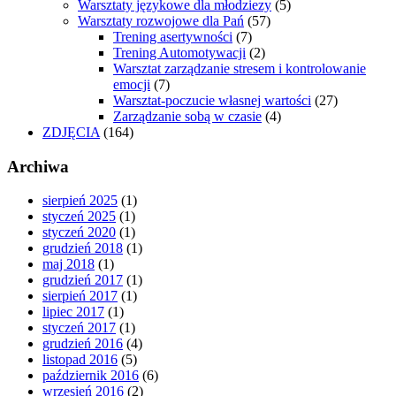
Warsztaty językowe dla młodziezy
(5)
Warsztaty rozwojowe dla Pań
(57)
Trening asertywności
(7)
Trening Automotywacji
(2)
Warsztat zarządzanie stresem i kontrolowanie
emocji
(7)
Warsztat-poczucie własnej wartości
(27)
Zarządzanie sobą w czasie
(4)
ZDJĘCIA
(164)
Archiwa
sierpień 2025
(1)
styczeń 2025
(1)
styczeń 2020
(1)
grudzień 2018
(1)
maj 2018
(1)
grudzień 2017
(1)
sierpień 2017
(1)
lipiec 2017
(1)
styczeń 2017
(1)
grudzień 2016
(4)
listopad 2016
(5)
październik 2016
(6)
wrzesień 2016
(2)