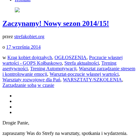
Zaczynamy! Nowy sezon 2014/15!
przez
strefakobiet.org
o
17 września 2014
w
Krąg kobiet dojrzałych
,
OGŁOSZENIA
,
Poczucie własnej
wartości - GOPS Kołbaskowo
,
Strefa aktualności
,
Trening
asertywności
,
Trening Automotywacji
,
Warsztat zarządzanie stresem
i kontrolowanie emocji
,
Warsztat-poczucie własnej wartości
,
Warsztaty rozwojowe dla Pań
,
WARSZTATY/SZKOLENIA
,
Zarządzanie sobą w czasie
Drogie Panie,
zapraszamy Was do Strefy na warsztaty, spotkania i wydarzenia.