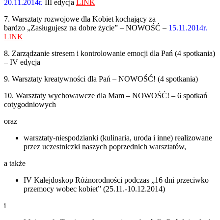
20.11.2014r.
III edycja
LINK
7. Warsztaty rozwojowe dla Kobiet kochający za
bardzo „Zasługujesz na dobre życie”
–
NOWOŚĆ –
15.11.2014r.
LINK
8. Zarządzanie stresem i kontrolowanie emocji dla Pań (4 spotkania)
– IV edycja
9. Warsztaty kreatywności dla Pań – NOWOŚĆ! (4 spotkania)
10. Warsztaty wychowawcze dla Mam – NOWOŚĆ! – 6 spotkań
cotygodniowych
oraz
warsztaty-niespodzianki (kulinaria, uroda i inne) realizowane
przez uczestniczki naszych poprzednich warsztatów,
a także
IV Kalejdoskop Różnorodności podczas „16 dni przeciwko
przemocy wobec kobiet” (25.11.-10.12.2014)
i