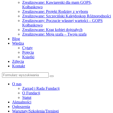
Zrealizowane: Kawiarenki dla mam GOPS,
Kołbaskowo
Zrealizowane: Projekt Rodziny z wyboru
Zrealizowane: Szczeciński Kalejdoskop Różnorodności
Zrealizowany: Poczucie własnej wartości – GOPS
Kołbaskowo
Zrealizowane: Krąg kobiet dojrzałych
Zrealizowane: Moja szafa – Twoja szafa
Blog
Wiedza
Cytaty
Pojęcia
Książki
Zdjęcia
Kontakt
Szukaj
O nas
Zarząd i Rada Fundacji
O Fundacji
Statut
Aktualności
Ogłoszenia
Warsztaty/Szkolenia/Treningi