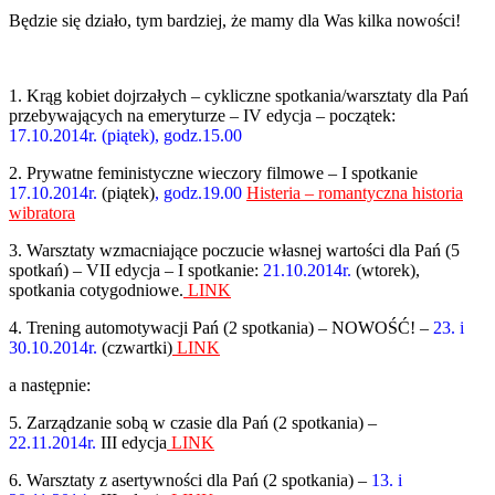
Będzie się działo, tym bardziej, że mamy dla Was kilka nowości!
1. Krąg kobiet dojrzałych – cykliczne spotkania/warsztaty dla Pań
przebywających na emeryturze – IV edycja – początek:
17.10.2014r. (piątek), godz.15.00
2. Prywatne feministyczne wieczory filmowe – I spotkanie
17.10.2014r.
(piątek)
,
godz.19.00
Histeria – romantyczna historia
wibratora
3. Warsztaty wzmacniające poczucie własnej wartości dla Pań (5
spotkań) – VII edycja – I spotkanie:
21.10.2014r.
(wtorek),
spotkania cotygodniowe.
LINK
4. Trening automotywacji Pań (2 spotkania) – NOWOŚĆ! –
23. i
30.10.2014r.
(czwartki)
LINK
a następnie:
5. Zarządzanie sobą w czasie dla Pań (2 spotkania) –
22.11.2014r.
III edycja
LINK
6. Warsztaty z asertywności dla Pań (2 spotkania) –
13. i