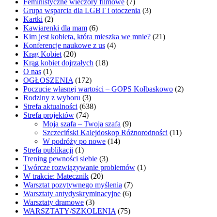
Feministyczne wieczory filmowe
(7)
Grupa wsparcia dla LGBT i otoczenia
(3)
Kartki
(2)
Kawiarenki dla mam
(6)
Kim jest kobieta, która mieszka we mnie?
(21)
Konferencje naukowe z us
(4)
Krąg Kobiet
(20)
Krąg kobiet dojrzałych
(18)
O nas
(1)
OGŁOSZENIA
(172)
Poczucie własnej wartości – GOPS Kołbaskowo
(2)
Rodziny z wyboru
(3)
Strefa aktualności
(638)
Strefa projektów
(74)
Moja szafa – Twoja szafa
(9)
Szczeciński Kalejdoskop Różnorodności
(11)
W podróży po nowe
(14)
Strefa publikacji
(1)
Trening pewności siebie
(3)
Twórcze rozwiązywanie problemów
(1)
W trakcie: Matecznik
(20)
Warsztat pozytywnego myślenia
(7)
Warsztaty antydyskryminacyjne
(6)
Warsztaty dramowe
(3)
WARSZTATY/SZKOLENIA
(75)