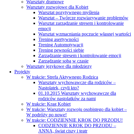
Warsztaty dramowe
Warsztaty rozwojowe dla Kobiet
Warsztat pozytywnego myślenia
Warsztat – Twórcze rozwiązywanie problemów
Warsztat zarządzanie stresem i kontrolowanie
emocji
Warsztat wzmacniania poczucie własnej wartości
Trening asertywności
Trening Automotywacji
Trening pewności siebie
Zarządzanie stresem i kontrolowanie emocji
Zarządzanie sobą w czasie
Warsztaty językowe dla młodziezy
Projekty
W trakcie: Strefa Aktywnego Rodzica
Warsztaty wychowawcze dla rodziców –
Nastolatek, czyli kto?
01.10.2015 Warsztaty wychowawcze dla
rodziców nastolatków za nami
W trakcie: Krąg Kobiet
W trakcie: Warsztaty rozwoju osobistego dla kobiet –
W podróży po nowe!
W trakcie: CODZIENNIE KROK DO PRZODU!
CODZIENNIE KROK DO PRZODU –
ANNA, świat ciszy i teatr