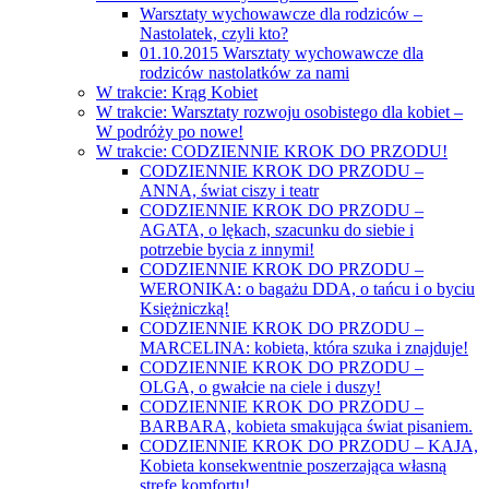
Warsztaty wychowawcze dla rodziców –
Nastolatek, czyli kto?
01.10.2015 Warsztaty wychowawcze dla
rodziców nastolatków za nami
W trakcie: Krąg Kobiet
W trakcie: Warsztaty rozwoju osobistego dla kobiet –
W podróży po nowe!
W trakcie: CODZIENNIE KROK DO PRZODU!
CODZIENNIE KROK DO PRZODU –
ANNA, świat ciszy i teatr
CODZIENNIE KROK DO PRZODU –
AGATA, o lękach, szacunku do siebie i
potrzebie bycia z innymi!
CODZIENNIE KROK DO PRZODU –
WERONIKA: o bagażu DDA, o tańcu i o byciu
Księżniczką!
CODZIENNIE KROK DO PRZODU –
MARCELINA: kobieta, która szuka i znajduje!
CODZIENNIE KROK DO PRZODU –
OLGA, o gwałcie na ciele i duszy!
CODZIENNIE KROK DO PRZODU –
BARBARA, kobieta smakująca świat pisaniem.
CODZIENNIE KROK DO PRZODU – KAJA,
Kobieta konsekwentnie poszerzająca własną
strefę komfortu!