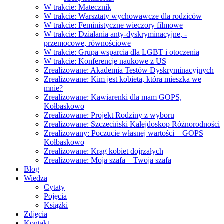
W trakcie: Matecznik
W trakcie: Warsztaty wychowawcze dla rodziców
W trakcie: Feministyczne wieczory filmowe
W trakcie: Działania anty-dyskryminacyjne, -
przemocowe, równościowe
W trakcie: Grupa wsparcia dla LGBT i otoczenia
W trakcie: Konferencje naukowe z US
Zrealizowane: Akademia Testów Dyskryminacyjnych
Zrealizowane: Kim jest kobieta, która mieszka we
mnie?
Zrealizowane: Kawiarenki dla mam GOPS,
Kołbaskowo
Zrealizowane: Projekt Rodziny z wyboru
Zrealizowane: Szczeciński Kalejdoskop Różnorodności
Zrealizowany: Poczucie własnej wartości – GOPS
Kołbaskowo
Zrealizowane: Krąg kobiet dojrzałych
Zrealizowane: Moja szafa – Twoja szafa
Blog
Wiedza
Cytaty
Pojęcia
Książki
Zdjęcia
Kontakt