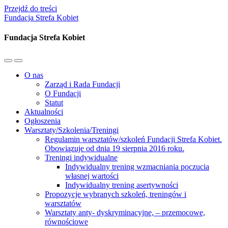
Przejdź do treści
Fundacja Strefa Kobiet
Fundacja Strefa Kobiet
Przełącz
Przełącz
menu
pole
O nas
mobilne
wyszukiwania
Zarząd i Rada Fundacji
O Fundacji
Statut
Aktualności
Ogłoszenia
Warsztaty/Szkolenia/Treningi
Regulamin warsztatów/szkoleń Fundacji Strefa Kobiet.
Obowiązuje od dnia 19 sierpnia 2016 roku.
Treningi indywidualne
Indywidualny trening wzmacniania poczucia
własnej wartości
Indywidualny trening asertywności
Propozycje wybranych szkoleń, treningów i
warsztatów
Warsztaty anty- dyskryminacyjne, – przemocowe,
równościowe