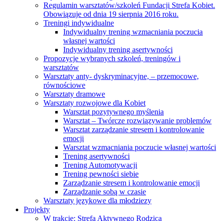
Regulamin warsztatów/szkoleń Fundacji Strefa Kobiet.
Obowiązuje od dnia 19 sierpnia 2016 roku.
Treningi indywidualne
Indywidualny trening wzmacniania poczucia
własnej wartości
Indywidualny trening asertywności
Propozycje wybranych szkoleń, treningów i
warsztatów
Warsztaty anty- dyskryminacyjne, – przemocowe,
równościowe
Warsztaty dramowe
Warsztaty rozwojowe dla Kobiet
Warsztat pozytywnego myślenia
Warsztat – Twórcze rozwiązywanie problemów
Warsztat zarządzanie stresem i kontrolowanie
emocji
Warsztat wzmacniania poczucie własnej wartości
Trening asertywności
Trening Automotywacji
Trening pewności siebie
Zarządzanie stresem i kontrolowanie emocji
Zarządzanie sobą w czasie
Warsztaty językowe dla młodziezy
Projekty
W trakcie: Strefa Aktywnego Rodzica