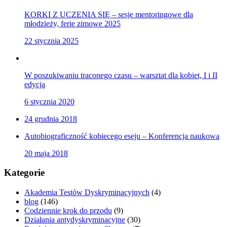
KORKI Z UCZENIA SIĘ – sesje mentoringowe dla
młodzieży, ferie zimowe 2025
22 stycznia 2025
W poszukiwaniu traconego czasu – warsztat dla kobiet, I i II
edycja
6 stycznia 2020
24 grudnia 2018
Autobiograficzność kobiecego eseju – Konferencja naukowa
20 maja 2018
Kategorie
Akademia Testów Dyskryminacyjnych
(4)
blog
(146)
Codziennie krok do przodu
(9)
Działania antydyskryminacyjne
(30)