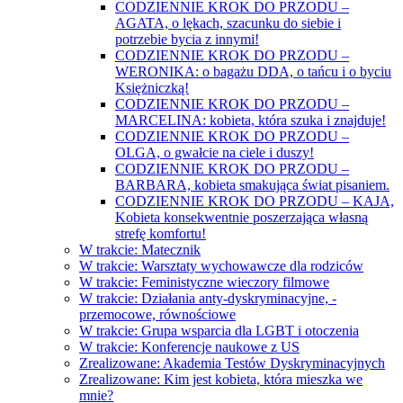
CODZIENNIE KROK DO PRZODU –
AGATA, o lękach, szacunku do siebie i
potrzebie bycia z innymi!
CODZIENNIE KROK DO PRZODU –
WERONIKA: o bagażu DDA, o tańcu i o byciu
Księżniczką!
CODZIENNIE KROK DO PRZODU –
MARCELINA: kobieta, która szuka i znajduje!
CODZIENNIE KROK DO PRZODU –
OLGA, o gwałcie na ciele i duszy!
CODZIENNIE KROK DO PRZODU –
BARBARA, kobieta smakująca świat pisaniem.
CODZIENNIE KROK DO PRZODU – KAJA,
Kobieta konsekwentnie poszerzająca własną
strefę komfortu!
W trakcie: Matecznik
W trakcie: Warsztaty wychowawcze dla rodziców
W trakcie: Feministyczne wieczory filmowe
W trakcie: Działania anty-dyskryminacyjne, -
przemocowe, równościowe
W trakcie: Grupa wsparcia dla LGBT i otoczenia
W trakcie: Konferencje naukowe z US
Zrealizowane: Akademia Testów Dyskryminacyjnych
Zrealizowane: Kim jest kobieta, która mieszka we
mnie?