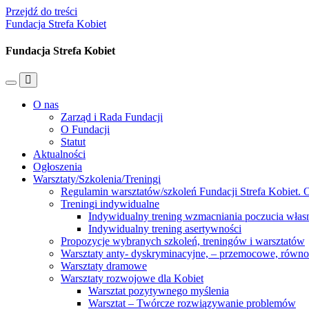
Przejdź do treści
Fundacja Strefa Kobiet
Fundacja Strefa Kobiet
Przełącz
Przełącz
menu
pole
O nas
mobilne
wyszukiwania
Zarząd i Rada Fundacji
O Fundacji
Statut
Aktualności
Ogłoszenia
Warsztaty/Szkolenia/Treningi
Regulamin warsztatów/szkoleń Fundacji Strefa Kobiet. O
Treningi indywidualne
Indywidualny trening wzmacniania poczucia własn
Indywidualny trening asertywności
Propozycje wybranych szkoleń, treningów i warsztatów
Warsztaty anty- dyskryminacyjne, – przemocowe, równ
Warsztaty dramowe
Warsztaty rozwojowe dla Kobiet
Warsztat pozytywnego myślenia
Warsztat – Twórcze rozwiązywanie problemów