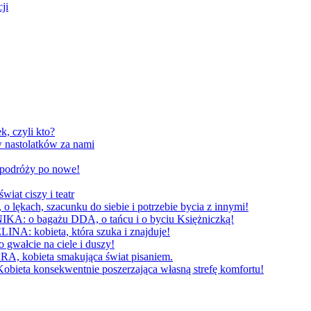
ji
, czyli kto?
 nastolatków za nami
W podróży po nowe!
 ciszy i teatr
h, szacunku do siebie i potrzebie bycia z innymi!
 bagażu DDA, o tańcu i o byciu Księżniczką!
obieta, która szuka i znajduje!
cie na ciele i duszy!
bieta smakująca świat pisaniem.
konsekwentnie poszerzająca własną strefę komfortu!