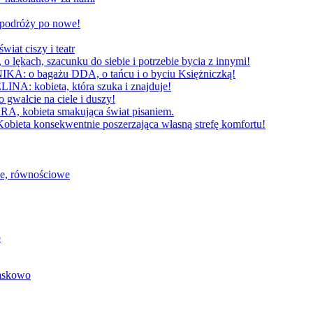
W podróży po nowe!
 ciszy i teatr
h, szacunku do siebie i potrzebie bycia z innymi!
 bagażu DDA, o tańcu i o byciu Księżniczką!
obieta, która szuka i znajduje!
cie na ciele i duszy!
bieta smakująca świat pisaniem.
konsekwentnie poszerzająca własną strefę komfortu!
we, równościowe
o
baskowo