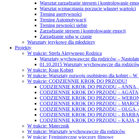
Warsztat zarządzanie stresem i kontrolowanie emoc
Warsztat wzmacniania poczucie własnej wartości
Trening asertywności
Trening Automotywacji
Trening pewności siebie
Zarządzanie stresem i kontrolowanie emocji
Zarządzanie sobą w czasie
Warsztaty językowe dla młodziezy
Projekty
W trakcie: Strefa Aktywnego Rodzica
Warsztaty wychowawcze dla rodziców – Nastolatek
01.10.2015 Warsztaty wychowawcze dla rodziców
W trakcie: Krąg Kobiet
W trakcie: Warsztaty rozwoju osobistego dla kobiet – 
W trakcie: CODZIENNIE KROK DO PRZODU!
CODZIENNIE KROK DO PRZODU – ANNA, świat
CODZIENNIE KROK DO PRZODU – AGATA, o lękac
CODZIENNIE KROK DO PRZODU – WERONIKA: o
CODZIENNIE KROK DO PRZODU – MARCELINA: k
CODZIENNIE KROK DO PRZODU – OLGA, o gwał
CODZIENNIE KROK DO PRZODU – BARBARA, ko
CODZIENNIE KROK DO PRZODU – KAJA, Kobieta 
W trakcie: Matecznik
W trakcie: Warsztaty wychowawcze dla rodziców
W trakcie: Feministyczne wieczory filmowe