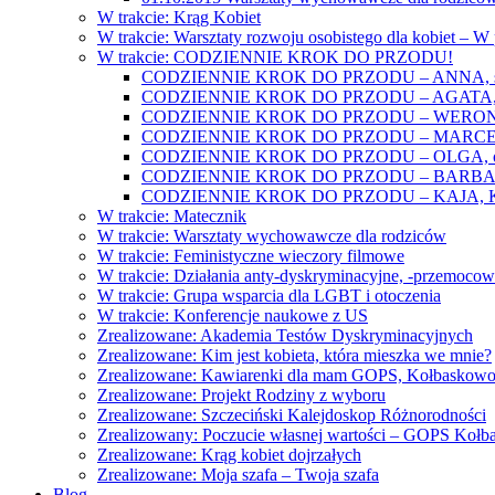
W trakcie: Krąg Kobiet
W trakcie: Warsztaty rozwoju osobistego dla kobiet – 
W trakcie: CODZIENNIE KROK DO PRZODU!
CODZIENNIE KROK DO PRZODU – ANNA, świat
CODZIENNIE KROK DO PRZODU – AGATA, o lękac
CODZIENNIE KROK DO PRZODU – WERONIKA: o
CODZIENNIE KROK DO PRZODU – MARCELINA: k
CODZIENNIE KROK DO PRZODU – OLGA, o gwał
CODZIENNIE KROK DO PRZODU – BARBARA, ko
CODZIENNIE KROK DO PRZODU – KAJA, Kobieta 
W trakcie: Matecznik
W trakcie: Warsztaty wychowawcze dla rodziców
W trakcie: Feministyczne wieczory filmowe
W trakcie: Działania anty-dyskryminacyjne, -przemoco
W trakcie: Grupa wsparcia dla LGBT i otoczenia
W trakcie: Konferencje naukowe z US
Zrealizowane: Akademia Testów Dyskryminacyjnych
Zrealizowane: Kim jest kobieta, która mieszka we mnie?
Zrealizowane: Kawiarenki dla mam GOPS, Kołbaskow
Zrealizowane: Projekt Rodziny z wyboru
Zrealizowane: Szczeciński Kalejdoskop Różnorodności
Zrealizowany: Poczucie własnej wartości – GOPS Koł
Zrealizowane: Krąg kobiet dojrzałych
Zrealizowane: Moja szafa – Twoja szafa
Blog