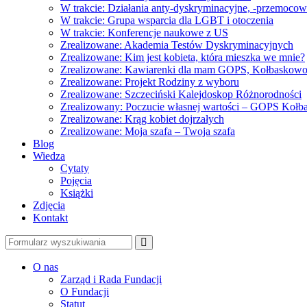
W trakcie: Działania anty-dyskryminacyjne, -przemoco
W trakcie: Grupa wsparcia dla LGBT i otoczenia
W trakcie: Konferencje naukowe z US
Zrealizowane: Akademia Testów Dyskryminacyjnych
Zrealizowane: Kim jest kobieta, która mieszka we mnie?
Zrealizowane: Kawiarenki dla mam GOPS, Kołbaskow
Zrealizowane: Projekt Rodziny z wyboru
Zrealizowane: Szczeciński Kalejdoskop Różnorodności
Zrealizowany: Poczucie własnej wartości – GOPS Koł
Zrealizowane: Krąg kobiet dojrzałych
Zrealizowane: Moja szafa – Twoja szafa
Blog
Wiedza
Cytaty
Pojęcia
Książki
Zdjęcia
Kontakt
Szukaj
O nas
Zarząd i Rada Fundacji
O Fundacji
Statut