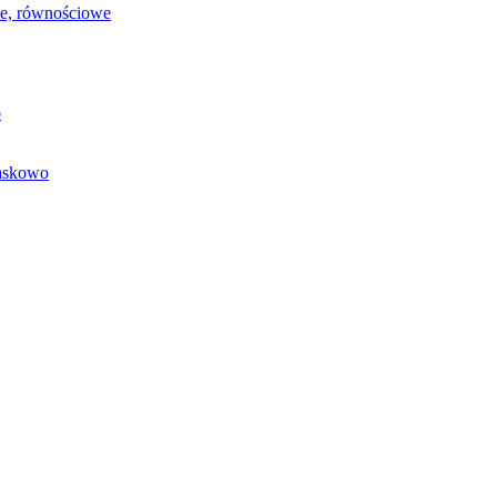
we, równościowe
o
baskowo