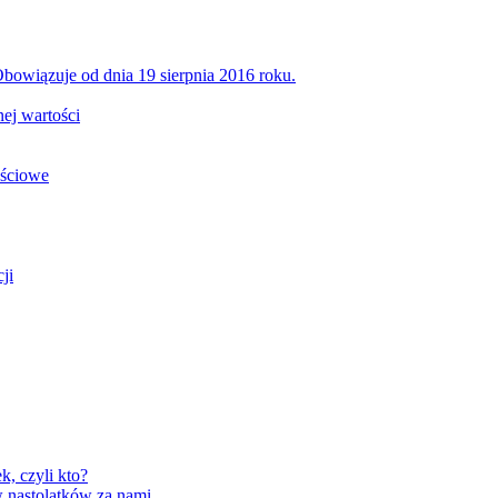
bowiązuje od dnia 19 sierpnia 2016 roku.
ej wartości
ościowe
ji
, czyli kto?
 nastolatków za nami