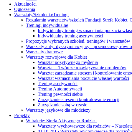
Aktualności
Ogłoszenia
Warsztaty/Szkolenia/Treningi
Regulamin warsztatów/szkoleń Fundacji Strefa Kobiet. O
Treningi indywidualne
Indywidualny trening wzmacniania poczucia własn
Indywidualny trening asertywności
Propozycje wybranych szkoleń, treningów i warsztatów
Warsztaty anty- dyskryminacyjne, – przemocowe, równ
Warsztaty dramowe
Warsztaty rozwojowe dla Kobiet
Warsztat pozytywnego myślenia
Warsztat – Twórcze rozwiązywanie problemów
Warsztat zarządzanie stresem i kontrolowanie emoc
Warsztat wzmacniania poczucie własnej wartości
Trening asertywności
Trening Automotywacji
Trening pewności siebie
Zarządzanie stresem i kontrolowanie emocji
Zarządzanie sobą w czasie
Warsztaty językowe dla młodziezy
Projekty
W trakcie: Strefa Aktywnego Rodzica
Warsztaty wychowawcze dla rodziców – Nastolatek
01.10.2015 Warsztaty wychowawcze dla rodziców