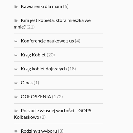
Kawiarenki dla mam
(6)
Kim jest kobieta, która mieszka we
mnie?
(21)
Konferencje naukowe z us
(4)
Krąg Kobiet
(20)
Krąg kobiet dojrzałych
(18)
O nas
(1)
OGŁOSZENIA
(172)
Poczucie własnej wartości – GOPS
Kołbaskowo
(2)
Rodziny z wyboru
(3)