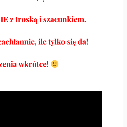
IE z troską i szacunkiem.
chłannie, ile tylko się da!
zenia wkrótce!