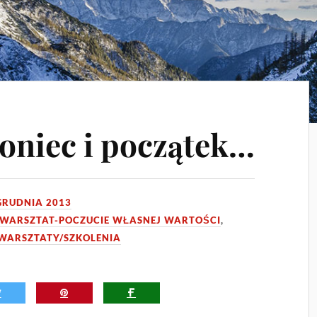
Koniec i początek…
GRUDNIA 2013
WARSZTAT-POCZUCIE WŁASNEJ WARTOŚCI
,
WARSZTATY/SZKOLENIA