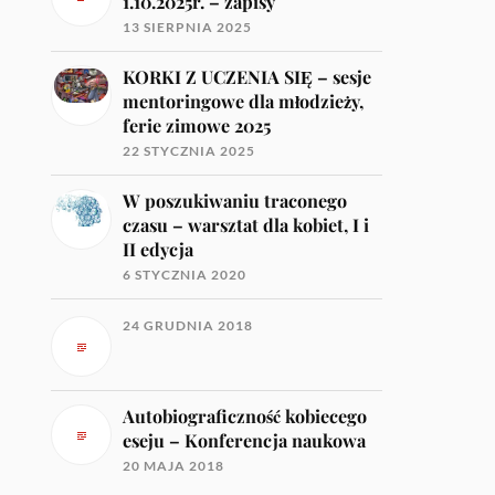
1.10.2025r. – zapisy
13 SIERPNIA 2025
KORKI Z UCZENIA SIĘ – sesje
mentoringowe dla młodzieży,
ferie zimowe 2025
22 STYCZNIA 2025
W poszukiwaniu traconego
czasu – warsztat dla kobiet, I i
II edycja
6 STYCZNIA 2020
24 GRUDNIA 2018
Autobiograficzność kobiecego
eseju – Konferencja naukowa
20 MAJA 2018