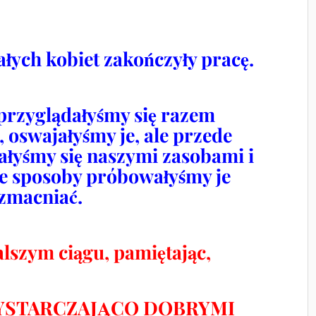
łych kobiet zakończyły pracę.
przyglądałyśmy się razem
 oswajałyśmy je, ale przede
łyśmy się naszymi zasobami i
e sposoby próbowałyśmy je
zmacniać.
alszym ciągu, pamiętając,
ć WYSTARCZAJĄCO DOBRYMI