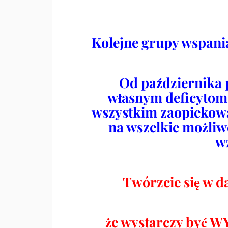
Kolejne grupy wspania
Od października 
własnym deficytom,
wszystkim zaopiekowa
na wszelkie możliw
w
Twórzcie się w d
że wystarczy by