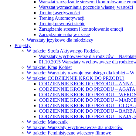
Warsztat zarządzanie stresem i kontrolowanie emoc
Warsztat wzmacniania poczucie własnej wartości
Trening asertywności
Trening Automotywacji
Trening pewności siebie
Zarządzanie stresem i kontrolowanie emocji
Zarządzanie sobą w czasie
Warsztaty językowe dla młodziezy
Projekty
W trakcie: Strefa Aktywnego Rodzica
Warsztaty wychowawcze dla rodziców – Nastolatek
01.10.2015 Warsztaty wychowawcze dla rodziców
W trakcie: Krąg Kobiet
W trakcie: Warsztaty rozwoju osobistego dla kobiet – 
W trakcie: CODZIENNIE KROK DO PRZODU!
CODZIENNIE KROK DO PRZODU – ANNA, świat
CODZIENNIE KROK DO PRZODU – AGATA, o lękac
CODZIENNIE KROK DO PRZODU – WERONIKA: o
CODZIENNIE KROK DO PRZODU – MARCELINA: k
CODZIENNIE KROK DO PRZODU – OLGA, o gwał
CODZIENNIE KROK DO PRZODU – BARBARA, ko
CODZIENNIE KROK DO PRZODU – KAJA, Kobieta 
W trakcie: Matecznik
W trakcie: Warsztaty wychowawcze dla rodziców
W trakcie: Feministyczne wieczory filmowe