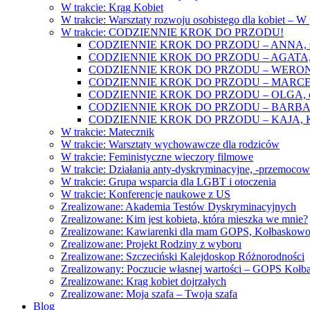
W trakcie: Krąg Kobiet
W trakcie: Warsztaty rozwoju osobistego dla kobiet – 
W trakcie: CODZIENNIE KROK DO PRZODU!
CODZIENNIE KROK DO PRZODU – ANNA, świat
CODZIENNIE KROK DO PRZODU – AGATA, o lękac
CODZIENNIE KROK DO PRZODU – WERONIKA: o
CODZIENNIE KROK DO PRZODU – MARCELINA: k
CODZIENNIE KROK DO PRZODU – OLGA, o gwał
CODZIENNIE KROK DO PRZODU – BARBARA, ko
CODZIENNIE KROK DO PRZODU – KAJA, Kobieta 
W trakcie: Matecznik
W trakcie: Warsztaty wychowawcze dla rodziców
W trakcie: Feministyczne wieczory filmowe
W trakcie: Działania anty-dyskryminacyjne, -przemoco
W trakcie: Grupa wsparcia dla LGBT i otoczenia
W trakcie: Konferencje naukowe z US
Zrealizowane: Akademia Testów Dyskryminacyjnych
Zrealizowane: Kim jest kobieta, która mieszka we mnie?
Zrealizowane: Kawiarenki dla mam GOPS, Kołbaskow
Zrealizowane: Projekt Rodziny z wyboru
Zrealizowane: Szczeciński Kalejdoskop Różnorodności
Zrealizowany: Poczucie własnej wartości – GOPS Koł
Zrealizowane: Krąg kobiet dojrzałych
Zrealizowane: Moja szafa – Twoja szafa
Blog