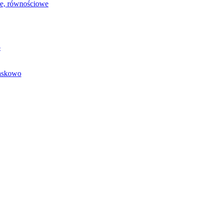
we, równościowe
o
baskowo