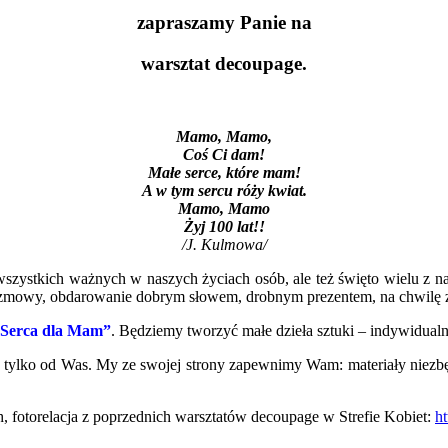
zapraszamy Panie na
warsztat decoupage.
Mamo, Mamo,
Coś Ci dam!
Małe serce, które mam!
A w tym sercu róży kwiat.
Mamo, Mamo
Żyj 100 lat!!
/J. Kulmowa/
szystkich ważnych w naszych życiach osób, ale też święto wielu z nas
 rozmowy, obdarowanie dobrym słowem, drobnym prezentem, na chwilę 
„Serca dla Mam”
. Będziemy tworzyć małe dzieła sztuki – indywidual
 tylko od Was. My ze swojej strony zapewnimy Wam: materiały niezb
h, fotorelacja z poprzednich warsztatów decoupage w Strefie Kobiet:
ht