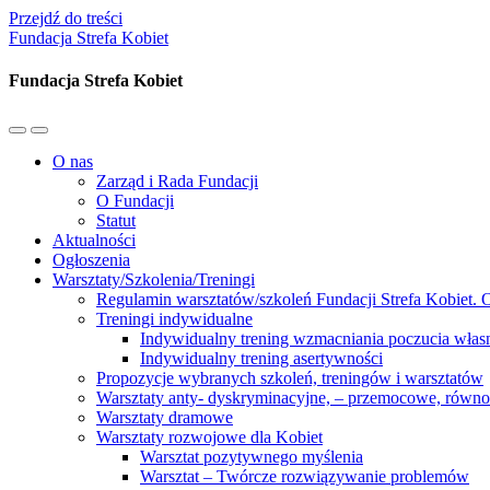
Przejdź do treści
Fundacja Strefa Kobiet
Fundacja Strefa Kobiet
Przełącz
Przełącz
menu
pole
O nas
mobilne
wyszukiwania
Zarząd i Rada Fundacji
O Fundacji
Statut
Aktualności
Ogłoszenia
Warsztaty/Szkolenia/Treningi
Regulamin warsztatów/szkoleń Fundacji Strefa Kobiet. O
Treningi indywidualne
Indywidualny trening wzmacniania poczucia własn
Indywidualny trening asertywności
Propozycje wybranych szkoleń, treningów i warsztatów
Warsztaty anty- dyskryminacyjne, – przemocowe, równ
Warsztaty dramowe
Warsztaty rozwojowe dla Kobiet
Warsztat pozytywnego myślenia
Warsztat – Twórcze rozwiązywanie problemów