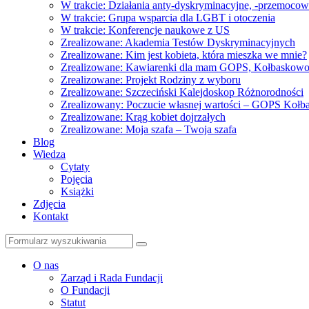
W trakcie: Działania anty-dyskryminacyjne, -przemoco
W trakcie: Grupa wsparcia dla LGBT i otoczenia
W trakcie: Konferencje naukowe z US
Zrealizowane: Akademia Testów Dyskryminacyjnych
Zrealizowane: Kim jest kobieta, która mieszka we mnie?
Zrealizowane: Kawiarenki dla mam GOPS, Kołbaskow
Zrealizowane: Projekt Rodziny z wyboru
Zrealizowane: Szczeciński Kalejdoskop Różnorodności
Zrealizowany: Poczucie własnej wartości – GOPS Koł
Zrealizowane: Krąg kobiet dojrzałych
Zrealizowane: Moja szafa – Twoja szafa
Blog
Wiedza
Cytaty
Pojęcia
Książki
Zdjęcia
Kontakt
Szukaj
O nas
Zarząd i Rada Fundacji
O Fundacji
Statut