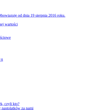
bowiązuje od dnia 19 sierpnia 2016 roku.
ej wartości
ościowe
ji
, czyli kto?
 nastolatków za nami