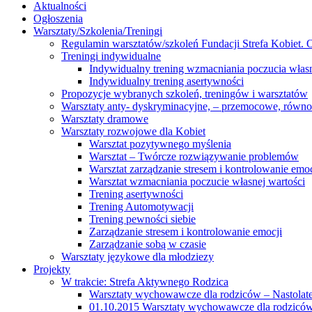
Aktualności
Ogłoszenia
Warsztaty/Szkolenia/Treningi
Regulamin warsztatów/szkoleń Fundacji Strefa Kobiet. O
Treningi indywidualne
Indywidualny trening wzmacniania poczucia własn
Indywidualny trening asertywności
Propozycje wybranych szkoleń, treningów i warsztatów
Warsztaty anty- dyskryminacyjne, – przemocowe, równ
Warsztaty dramowe
Warsztaty rozwojowe dla Kobiet
Warsztat pozytywnego myślenia
Warsztat – Twórcze rozwiązywanie problemów
Warsztat zarządzanie stresem i kontrolowanie emoc
Warsztat wzmacniania poczucie własnej wartości
Trening asertywności
Trening Automotywacji
Trening pewności siebie
Zarządzanie stresem i kontrolowanie emocji
Zarządzanie sobą w czasie
Warsztaty językowe dla młodziezy
Projekty
W trakcie: Strefa Aktywnego Rodzica
Warsztaty wychowawcze dla rodziców – Nastolatek
01.10.2015 Warsztaty wychowawcze dla rodziców