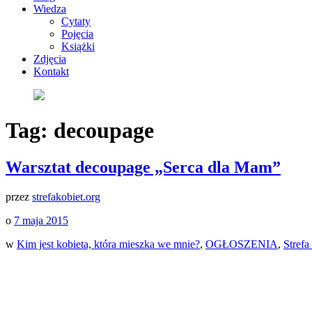
Wiedza
Cytaty
Pojęcia
Książki
Zdjęcia
Kontakt
Tag:
decoupage
Warsztat decoupage „Serca dla Mam”
przez
strefakobiet.org
o
7 maja 2015
w
Kim jest kobieta, która mieszka we mnie?
,
OGŁOSZENIA
,
Strefa