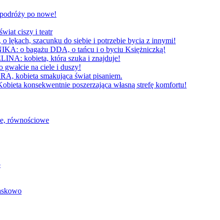
W podróży po nowe!
 ciszy i teatr
h, szacunku do siebie i potrzebie bycia z innymi!
 bagażu DDA, o tańcu i o byciu Księżniczką!
obieta, która szuka i znajduje!
cie na ciele i duszy!
bieta smakująca świat pisaniem.
konsekwentnie poszerzająca własną strefę komfortu!
we, równościowe
o
baskowo