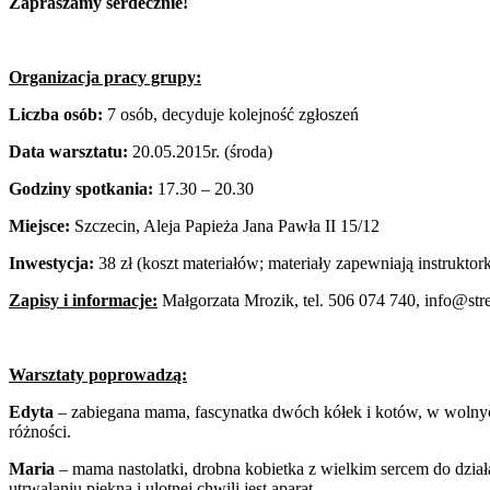
Zapraszamy serdecznie!
Organizacja pracy grupy:
Liczba osób:
7 osób, decyduje kolejność zgłoszeń
Data warsztatu:
20.05.2015r. (środa)
Godziny spotkania:
17.30 – 20.30
Miejsce:
Szczecin, Aleja Papieża Jana Pawła II 15/12
Inwestycja:
38 zł (koszt materiałów; materiały zapewniają instruktork
Zapisy i informacje:
Małgorzata Mrozik, tel. 506 074 740, info@stre
Warsztaty poprowadzą:
Edyta
– zabiegana mama, fascynatka dwóch kółek i kotów, w wolny
różności.
Maria
– mama nastolatki, drobna kobietka z wielkim sercem do działa
utrwalaniu piękna i ulotnej chwili jest aparat.