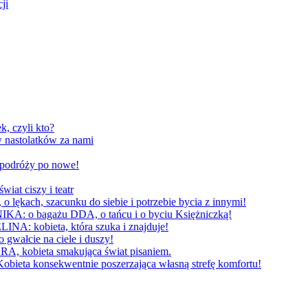
ji
, czyli kto?
 nastolatków za nami
W podróży po nowe!
 ciszy i teatr
h, szacunku do siebie i potrzebie bycia z innymi!
 bagażu DDA, o tańcu i o byciu Księżniczką!
obieta, która szuka i znajduje!
cie na ciele i duszy!
bieta smakująca świat pisaniem.
konsekwentnie poszerzająca własną strefę komfortu!