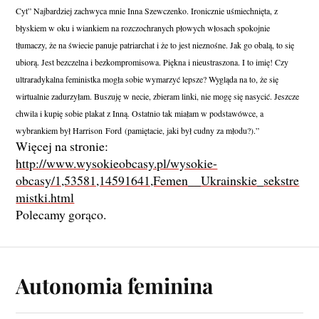
Cyt” Najbardziej zachwyca mnie Inna Szewczenko. Ironicznie uśmiechnięta, z
błyskiem w oku i wiankiem na rozczochranych płowych włosach spokojnie
tłumaczy, że na świecie panuje patriarchat i że to jest nieznośne. Jak go obalą, to się
ubiorą. Jest bezczelna i bezkompromisowa. Piękna i nieustraszona. I to imię! Czy
ultraradykalna feministka mogła sobie wymarzyć lepsze? Wygląda na to, że się
wirtualnie zadurzyłam. Buszuję w necie, zbieram linki, nie mogę się nasycić. Jeszcze
chwila i kupię sobie plakat z Inną. Ostatnio tak miałam w podstawówce, a
wybrankiem był Harrison
Ford
(pamiętacie, jaki był cudny za młodu?).”
Więcej na stronie:
http://www.wysokieobcasy.pl/wysokie-
obcasy/1,53581,14591641,Femen__Ukrainskie_sekstre
mistki.html
Polecamy gorąco.
Autonomia feminina