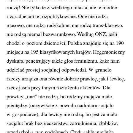
rodzą! Nie tylko te z wielkiego miasta, nie te modne
i zaradne ani te rozpolitykowane. One nie rodzą
masowo, nie rodzą radykalnie, nie rodzą trans-klasowo,
nie rodzą niemal bezwarunkowo. Według ONZ, jeśli
chodzi o poziom dzietności, Polska znajduje się na 190
miejscu na 195 klasyfikowanych krajów. Hegemoniczny
dyskurs, penetrujący także głos feminizmu, każe nam
udzielać prostej socjalnej odpowiedzi. W gruncie
rzeczy urządza ona równie dobrze prawicę, jak i lewicę,
rzecz jasna przy innym rozłożeniu akcentów. Dla
prawicy „one” nie rodzą, bo rodziny mają za mało
pieniędzy (oczywiście z powodu nadmiaru socjalu
w gospodarce), dla lewicy nie rodzą, bo jest za mało
socjalu: brak bezpieczeństwa zatrudnienia, żłobków,
przedszkoli i tym podobnych. Czyli, jakby nie było,