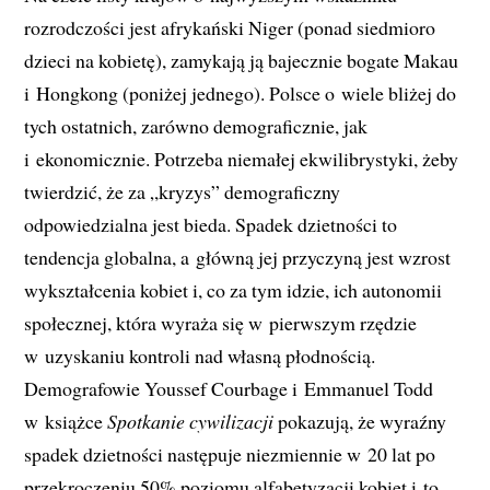
rozrodczości jest afrykański Niger (ponad siedmioro
dzieci na kobietę), zamykają ją bajecznie bogate Makau
i Hongkong (poniżej jednego). Polsce o wiele bliżej do
tych ostatnich, zarówno demograficznie, jak
i ekonomicznie. Potrzeba niemałej ekwilibrystyki, żeby
twierdzić, że za „kryzys” demograficzny
odpowiedzialna jest bieda. Spadek dzietności to
tendencja globalna, a główną jej przyczyną jest wzrost
wykształcenia kobiet i, co za tym idzie, ich autonomii
społecznej, która wyraża się w pierwszym rzędzie
w uzyskaniu kontroli nad własną płodnością.
Demografowie Youssef Courbage i Emmanuel Todd
w książce
Spotkanie cywilizacji
pokazują, że wyraźny
spadek dzietności następuje niezmiennie w 20 lat po
przekroczeniu 50% poziomu alfabetyzacji kobiet i to