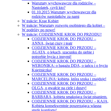
Warsztaty wychowawcze dla rodziców –
Nastolatek, czyli kto?
01.10.2015 Warsztaty wychowawcze dla
rodziców nastolatków za nami
W trakcie: Krąg Kobiet
W trakcie: Warsztaty rozwoju osobistego dla kobiet –
W podróży po nowe!
W trakcie: CODZIENNIE KROK DO PRZODU!
CODZIENNIE KROK DO PRZODU –
ANNA, świat ciszy i teatr
CODZIENNIE KROK DO PRZODU –
AGATA, o lękach, szacunku do siebie i
potrzebie bycia z innymi!
CODZIENNIE KROK DO PRZODU –
WERONIKA: o bagażu DDA, o tańcu i o byciu
Księżniczką!
CODZIENNIE KROK DO PRZODU –
MARCELINA: kobieta, która szuka i znajduje!
CODZIENNIE KROK DO PRZODU –
OLGA, o gwałcie na ciele i duszy!
CODZIENNIE KROK DO PRZODU –
BARBARA, kobieta smakująca świat pisaniem.
CODZIENNIE KROK DO PRZODU – KAJA,
Kobieta konsekwentnie poszerzająca własną
strefę komfortu!