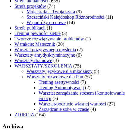
Strefa aktualności
(638)
Strefa projektów
(74)
Moja szafa – Twoja szafa
(9)
Szczeciński Kalejdoskop Różnorodności
(11)
W podróży po nowe
(14)
Strefa publikacji
(1)
Trening pewności siebie
(3)
Twórcze rozwiązywanie problemów
(1)
W trakcie: Matecznik
(20)
Warsztat pozytywnego myślenia
(7)
Warsztaty antydyskryminacyjne
(6)
Warsztaty dramowe
(3)
WARSZTATY/SZKOLENIA
(75)
Warsztaty językowe dla młodziezy
(5)
Warsztaty rozwojowe dla Pań
(57)
Trening asertywności
(7)
Trening Automotywacji
(2)
Warsztat zarządzanie stresem i kontrolowanie
emocji
(7)
Warsztat-poczucie własnej wartości
(27)
Zarządzanie sobą w czasie
(4)
ZDJĘCIA
(164)
Archiwa