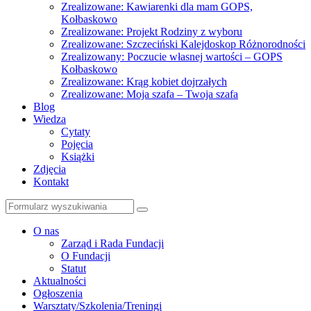
Zrealizowane: Kawiarenki dla mam GOPS,
Kołbaskowo
Zrealizowane: Projekt Rodziny z wyboru
Zrealizowane: Szczeciński Kalejdoskop Różnorodności
Zrealizowany: Poczucie własnej wartości – GOPS
Kołbaskowo
Zrealizowane: Krąg kobiet dojrzałych
Zrealizowane: Moja szafa – Twoja szafa
Blog
Wiedza
Cytaty
Pojęcia
Książki
Zdjęcia
Kontakt
Szukaj
O nas
Zarząd i Rada Fundacji
O Fundacji
Statut
Aktualności
Ogłoszenia
Warsztaty/Szkolenia/Treningi