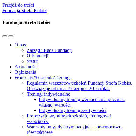
Przejdź do treści
Fundacja Strefa Kobiet
Fundacja Strefa Kobiet
Przełącz
Przełącz
menu
pole
O nas
mobilne
wyszukiwania
Zarząd i Rada Fundacji
O Fundacji
Statut
Aktualności
Ogłoszenia
Warsztaty/Szkolenia/Treningi
Regulamin warsztatów/szkoleń Fundacji Strefa Kobiet.
Obowiązuje od dnia 19 sierpnia 2016 roku.
Treningi indywidualne
Indywidualny trening wzmacniania poczucia
własnej wartości
Indywidualny trening asertywności
Propozycje wybranych szkoleń, treningów i
warsztatów
Warsztaty anty- dyskryminacyjne, – przemocowe,
równościowe