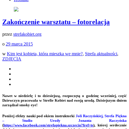
Zakończenie warsztatu – fotorelacja
przez
strefakobiet.org
o
29 marca 2015
w
Kim jest kobieta, która mieszka we mnie?
,
Strefa aktualności
,
ZDJĘCIA
Nawet w niedzielę i to dziesiejszą, rozpoczętą o godzinę wcześniej, część
Dziewczyn pracowała w Strefie Kobiet nad swoją urodą. Dzisiejszym dniem
zarządzał smoky eye!
Poniżej efekty nauki pod okiem instruktorki
Joli Raczyńskiej, Strefa Piękna
– Studio Urody Jonanta Raczyńska
(
https://www.facebook.com/strefapiekna.szczecin?fref=ts
)
,
której serdecznie