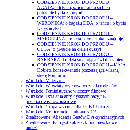
CODZIENNIE KROK DO PRZODU –
AGATA, o lękach, szacunku do siebie i
potrzebie bycia z innymi!
CODZIENNIE KROK DO PRZODU –
WERONIKA: o bagażu DDA, o tańcu i o byciu
Księżniczką!
CODZIENNIE KROK DO PRZODU –
MARCELINA: kobieta, która szuka i znajduje!
CODZIENNIE KROK DO PRZODU –
OLGA, o gwałcie na ciele i duszy!
CODZIENNIE KROK DO PRZODU –
BARBARA, kobieta smakująca świat pisaniem.
CODZIENNIE KROK DO PRZODU – KAJA,
Kobieta konsekwentnie poszerzająca własną
strefę komfortu!
W trakcie: Matecznik
W trakcie: Warsztaty wychowawcze dla rodziców
W trakcie: Feministyczne wieczory filmowe
W trakcie: Działania anty-dyskryminacyjne, -
przemocowe, równościowe
W trakcie: Grupa wsparcia dla LGBT i otoczenia
W trakcie: Konferencje naukowe z US
Zrealizowane: Akademia Testów Dyskryminacyjnych
Zrealizowane: Kim jest kobieta, która mieszka we
mnie?