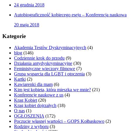
24 grudnia 2018
Autobiograficzność kobiecego eseju – Konferencja naukowa
20 maja 2018
Kategorie
Akademia Testów Dyskryminacyjnych
(4)
blog
(146)
Codziennie krok do przodu
(9)
Działania antydyskryminacyjne
(30)
Feministyczne wieczory filmowe
(7)
Grupa wsparcia dla LGBT i otoczenia
(3)
Kartki
(2)
Kawiarenki dla mam
(6)
Kim jest kobieta, która mieszka we mnie?
(21)
Konferencje naukowe z us
(4)
Krąg Kobiet
(20)
Krąg kobiet dojrzałych
(18)
O nas
(1)
OGŁOSZENIA
(172)
Poczucie własnej wartości – GOPS Kołbaskowo
(2)
Rodziny z wyboru
(3)