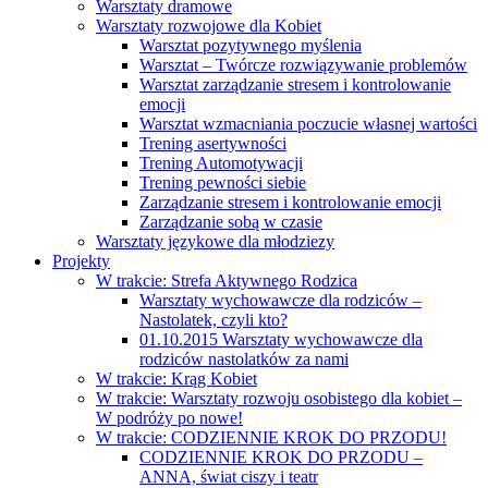
Warsztaty dramowe
Warsztaty rozwojowe dla Kobiet
Warsztat pozytywnego myślenia
Warsztat – Twórcze rozwiązywanie problemów
Warsztat zarządzanie stresem i kontrolowanie
emocji
Warsztat wzmacniania poczucie własnej wartości
Trening asertywności
Trening Automotywacji
Trening pewności siebie
Zarządzanie stresem i kontrolowanie emocji
Zarządzanie sobą w czasie
Warsztaty językowe dla młodziezy
Projekty
W trakcie: Strefa Aktywnego Rodzica
Warsztaty wychowawcze dla rodziców –
Nastolatek, czyli kto?
01.10.2015 Warsztaty wychowawcze dla
rodziców nastolatków za nami
W trakcie: Krąg Kobiet
W trakcie: Warsztaty rozwoju osobistego dla kobiet –
W podróży po nowe!
W trakcie: CODZIENNIE KROK DO PRZODU!
CODZIENNIE KROK DO PRZODU –
ANNA, świat ciszy i teatr