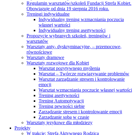
Regulamin warsztatów/szkoleń Fundacji Strefa Kobiet.
Obowiązuje od dnia 19 sierpnia 2016 roku.
Treningi indywidualne
Indywidualny trening wzmacniania poczucia
własnej wartości
Indywidualny trening asertywności
Propozycje wybranych szkoleń, treningów i
warsztatów
Warsztaty anty- dyskryminacyjne, – przemocowe,
równościowe
Warsztaty dramowe
Warsztaty rozwojowe dla Kobiet
Warsztat pozytywnego myślenia
Warsztat – Twórcze rozwiązywanie problemów
Warsztat zarządzanie stresem i kontrolowanie
emocji
Warsztat wzmacniania poczucie własnej wartości
Trening asertywności
Trening Automotywacji
Trening pewności siebie
Zarządzanie stresem i kontrolowanie emocji
Zarządzanie sobą w czasie
Warsztaty językowe dla młodziezy
Projekty
W trakcie: Strefa Aktywnego Rodzica