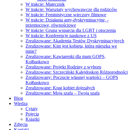
W trakcie: Matecznik
W trakcie: Warsztaty wychowawcze dla rodziców
W trakcie: Feministyczne wieczory filmowe
W trakcie: Działania anty-dyskryminacyjne, -
przemocowe, równościowe
W trakcie: Grupa wsparcia dla LGBT i otoczenia
W trakcie: Konferencje naukowe z US
Zrealizowane: Akademia Testów Dyskryminacyjnych
Zrealizowane: Kim jest kobieta, która mieszka we
mnie?
Zrealizowane: Kawiarenki dla mam GOPS,
Kołbaskowo
Zrealizowane: Projekt Rodziny z wyboru
Zrealizowane: Szczeciński Kalejdoskop Różnorodności
Zrealizowany: Poczucie własnej wartości – GOPS
Kołbaskowo
Zrealizowane: Krąg kobiet dojrzałych
Zrealizowane: Moja szafa – Twoja szafa
Blog
Wiedza
Cytaty
Pojęcia
Książki
Zdjęcia
Kontakt