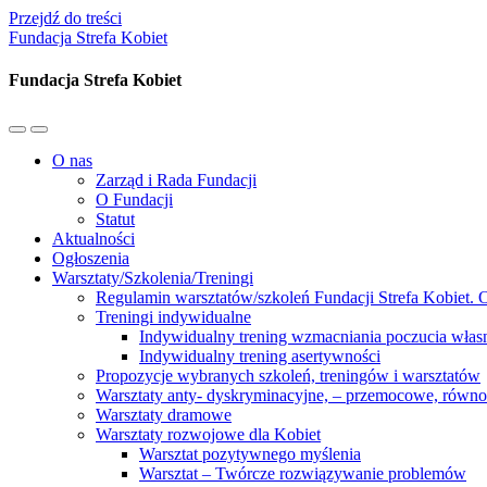
Przejdź do treści
Fundacja Strefa Kobiet
Fundacja Strefa Kobiet
Przełącz
Przełącz
menu
pole
O nas
mobilne
wyszukiwania
Zarząd i Rada Fundacji
O Fundacji
Statut
Aktualności
Ogłoszenia
Warsztaty/Szkolenia/Treningi
Regulamin warsztatów/szkoleń Fundacji Strefa Kobiet. O
Treningi indywidualne
Indywidualny trening wzmacniania poczucia własn
Indywidualny trening asertywności
Propozycje wybranych szkoleń, treningów i warsztatów
Warsztaty anty- dyskryminacyjne, – przemocowe, równ
Warsztaty dramowe
Warsztaty rozwojowe dla Kobiet
Warsztat pozytywnego myślenia
Warsztat – Twórcze rozwiązywanie problemów