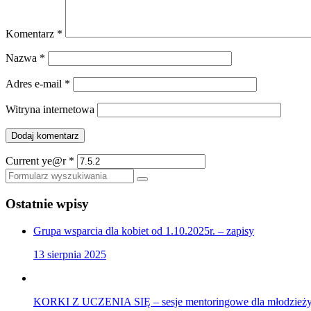
Komentarz
*
Nazwa
*
Adres e-mail
*
Witryna internetowa
Current ye@r
*
Szukaj
Ostatnie wpisy
Grupa wsparcia dla kobiet od 1.10.2025r. – zapisy
13 sierpnia 2025
KORKI Z UCZENIA SIĘ – sesje mentoringowe dla młodzieży,