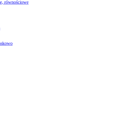
we, równościowe
o
baskowo