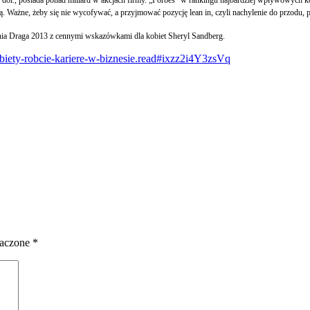
dol., posiada ponad miliard w akcjach firmy. „Forbes” w rankingu najbardziej wpływowych kob
zną. Ważne, żeby się nie wycofywać, a przyjmować pozycję lean in, czyli nachylenie do przodu,
ia Draga 2013 z cennymi wskazówkami dla kobiet Sheryl Sandberg.
obiety-robcie-kariere-w-biznesie.read#ixzz2i4Y3zsVq
naczone
*