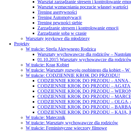
Warsztat zarządzanie stresem i kontrolowanie emoc
Warsztat wzmacniania poczucie własnej wartości
Trening asertywności
Trening Automotywacji
Trening pewności siebie
Zarządzanie stresem i kontrolowanie emocji
Zarządzanie sobą w czasie
Warsztaty językowe dla młodziezy
Projekty
W trakcie: Strefa Aktywnego Rodzica
Warsztaty wychowawcze dla rodziców – Nastolatek
01.10.2015 Warsztaty wychowawcze dla rodziców
W trakcie: Krąg Kobiet
W trakcie: Warsztaty rozwoju osobistego dla kobiet – 
W trakcie: CODZIENNIE KROK DO PRZODU!
CODZIENNIE KROK DO PRZODU – ANNA, świat
CODZIENNIE KROK DO PRZODU – AGATA, o lękac
CODZIENNIE KROK DO PRZODU – WERONIKA: o
CODZIENNIE KROK DO PRZODU – MARCELINA: k
CODZIENNIE KROK DO PRZODU – OLGA, o gwał
CODZIENNIE KROK DO PRZODU – BARBARA, ko
CODZIENNIE KROK DO PRZODU – KAJA, Kobieta 
W trakcie: Matecznik
W trakcie: Warsztaty wychowawcze dla rodziców
W trakcie: Feministyczne wieczory filmowe