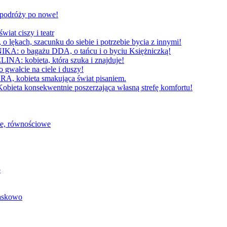
W podróży po nowe!
 ciszy i teatr
h, szacunku do siebie i potrzebie bycia z innymi!
 bagażu DDA, o tańcu i o byciu Księżniczką!
obieta, która szuka i znajduje!
cie na ciele i duszy!
bieta smakująca świat pisaniem.
konsekwentnie poszerzająca własną strefę komfortu!
we, równościowe
o
baskowo