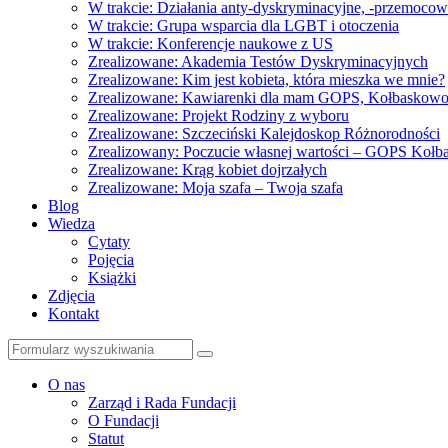
W trakcie: Działania anty-dyskryminacyjne, -przemoco
W trakcie: Grupa wsparcia dla LGBT i otoczenia
W trakcie: Konferencje naukowe z US
Zrealizowane: Akademia Testów Dyskryminacyjnych
Zrealizowane: Kim jest kobieta, która mieszka we mnie?
Zrealizowane: Kawiarenki dla mam GOPS, Kołbaskow
Zrealizowane: Projekt Rodziny z wyboru
Zrealizowane: Szczeciński Kalejdoskop Różnorodności
Zrealizowany: Poczucie własnej wartości – GOPS Koł
Zrealizowane: Krąg kobiet dojrzałych
Zrealizowane: Moja szafa – Twoja szafa
Blog
Wiedza
Cytaty
Pojęcia
Książki
Zdjęcia
Kontakt
Szukaj
O nas
Zarząd i Rada Fundacji
O Fundacji
Statut