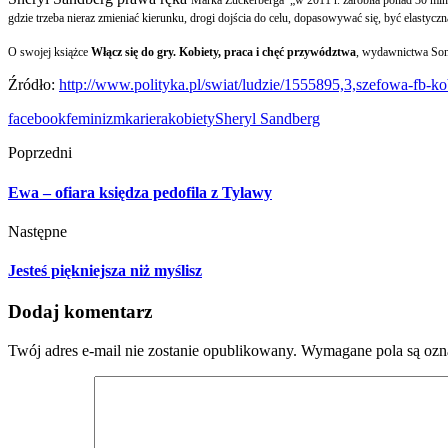
Marka Zuckerberga „w 2011 r. zarobiła ponad 30 mln 
gdzie trzeba nieraz zmieniać kierunku, drogi dojścia do celu, dopasowywać się, być elastyc
O swojej książce
Włącz się do gry. Kobiety, praca i chęć przywództwa
, wydawnictwa Son
Źródło:
http://www.polityka.pl/swiat/ludzie/1555895,3,szefowa-fb-k
facebook
feminizm
kariera
kobiety
Sheryl Sandberg
Poprzedni
Ewa – ofiara księdza pedofila z Tylawy
Następne
Jesteś piękniejsza niż myślisz
Dodaj komentarz
Twój adres e-mail nie zostanie opublikowany.
Wymagane pola są oz