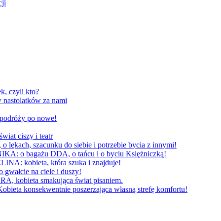
ji
, czyli kto?
 nastolatków za nami
W podróży po nowe!
 ciszy i teatr
h, szacunku do siebie i potrzebie bycia z innymi!
 bagażu DDA, o tańcu i o byciu Księżniczką!
obieta, która szuka i znajduje!
cie na ciele i duszy!
bieta smakująca świat pisaniem.
konsekwentnie poszerzająca własną strefę komfortu!