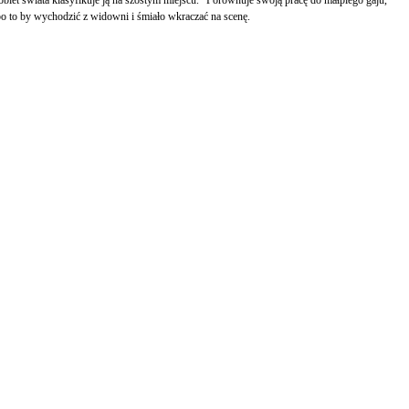
iet świata klasyfikuje ją na szóstym miejscu.” Porównuje swoją pracę do małpiego gaju,
 po to by wychodzić z widowni i śmiało wkraczać na scenę.