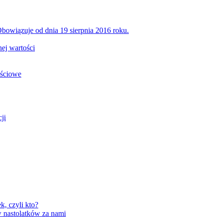
bowiązuje od dnia 19 sierpnia 2016 roku.
ej wartości
ościowe
ji
, czyli kto?
 nastolatków za nami