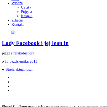
Wiedza
Cytaty
Pojęcia
Książki
Zdjęcia
Kontakt
Lady Facebook i jej lean in
przez
strefakobiet.org
o
18 października 2013
w
Strefa aktualności
Sheryl Sandberg prawa ręka