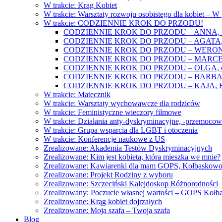
W trakcie: Krąg Kobiet
W trakcie: Warsztaty rozwoju osobistego dla kobiet – 
W trakcie: CODZIENNIE KROK DO PRZODU!
CODZIENNIE KROK DO PRZODU – ANNA, świat
CODZIENNIE KROK DO PRZODU – AGATA, o lękac
CODZIENNIE KROK DO PRZODU – WERONIKA: o
CODZIENNIE KROK DO PRZODU – MARCELINA: k
CODZIENNIE KROK DO PRZODU – OLGA, o gwał
CODZIENNIE KROK DO PRZODU – BARBARA, ko
CODZIENNIE KROK DO PRZODU – KAJA, Kobieta 
W trakcie: Matecznik
W trakcie: Warsztaty wychowawcze dla rodziców
W trakcie: Feministyczne wieczory filmowe
W trakcie: Działania anty-dyskryminacyjne, -przemoco
W trakcie: Grupa wsparcia dla LGBT i otoczenia
W trakcie: Konferencje naukowe z US
Zrealizowane: Akademia Testów Dyskryminacyjnych
Zrealizowane: Kim jest kobieta, która mieszka we mnie?
Zrealizowane: Kawiarenki dla mam GOPS, Kołbaskow
Zrealizowane: Projekt Rodziny z wyboru
Zrealizowane: Szczeciński Kalejdoskop Różnorodności
Zrealizowany: Poczucie własnej wartości – GOPS Koł
Zrealizowane: Krąg kobiet dojrzałych
Zrealizowane: Moja szafa – Twoja szafa
Blog