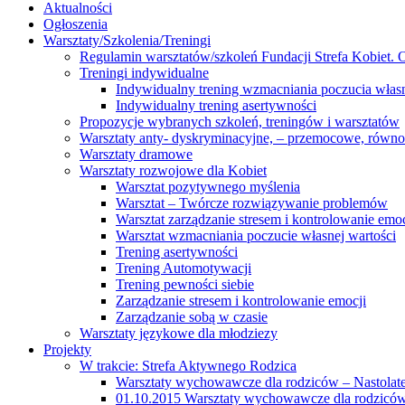
Aktualności
Ogłoszenia
Warsztaty/Szkolenia/Treningi
Regulamin warsztatów/szkoleń Fundacji Strefa Kobiet. O
Treningi indywidualne
Indywidualny trening wzmacniania poczucia własn
Indywidualny trening asertywności
Propozycje wybranych szkoleń, treningów i warsztatów
Warsztaty anty- dyskryminacyjne, – przemocowe, równ
Warsztaty dramowe
Warsztaty rozwojowe dla Kobiet
Warsztat pozytywnego myślenia
Warsztat – Twórcze rozwiązywanie problemów
Warsztat zarządzanie stresem i kontrolowanie emoc
Warsztat wzmacniania poczucie własnej wartości
Trening asertywności
Trening Automotywacji
Trening pewności siebie
Zarządzanie stresem i kontrolowanie emocji
Zarządzanie sobą w czasie
Warsztaty językowe dla młodziezy
Projekty
W trakcie: Strefa Aktywnego Rodzica
Warsztaty wychowawcze dla rodziców – Nastolatek
01.10.2015 Warsztaty wychowawcze dla rodziców