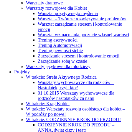
Warsztaty dramowe
Warsztaty rozwojowe dla Kobiet
Warsztat pozytywnego myślenia
Warsztat – Twórcze rozwiązywanie problemów
Warsztat zarządzanie stresem i kontrolowanie
emocji
Warsztat wzmacniania poczucie własnej wartości
Trening asertywności
Trening Automotywacji
Trening pewności siebie
Zarządzanie stresem i kontrolowanie emocji
Zarządzanie sobą w czasie
Warsztaty językowe dla młodziezy
Projekty
W trakcie: Strefa Aktywnego Rodzica
Warsztaty wychowawcze dla rodziców –
Nastolatek, czyli kto?
01.10.2015 Warsztaty wychowawcze dla
rodziców nastolatków za nami
W trakcie: Krąg Kobiet
W trakcie: Warsztaty rozwoju osobistego dla kobiet –
W podróży po nowe!
W trakcie: CODZIENNIE KROK DO PRZODU!
CODZIENNIE KROK DO PRZODU –
ANNA, świat ciszy i teatr