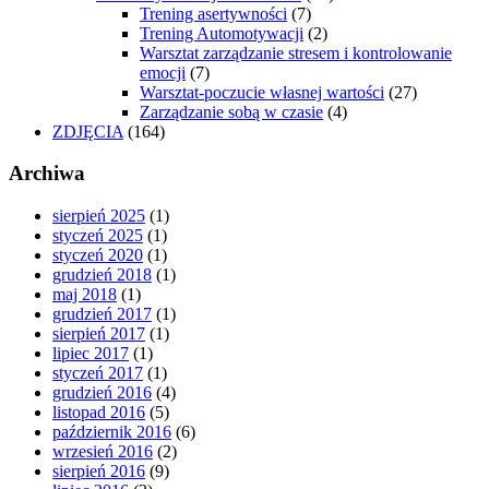
Trening asertywności
(7)
Trening Automotywacji
(2)
Warsztat zarządzanie stresem i kontrolowanie
emocji
(7)
Warsztat-poczucie własnej wartości
(27)
Zarządzanie sobą w czasie
(4)
ZDJĘCIA
(164)
Archiwa
sierpień 2025
(1)
styczeń 2025
(1)
styczeń 2020
(1)
grudzień 2018
(1)
maj 2018
(1)
grudzień 2017
(1)
sierpień 2017
(1)
lipiec 2017
(1)
styczeń 2017
(1)
grudzień 2016
(4)
listopad 2016
(5)
październik 2016
(6)
wrzesień 2016
(2)
sierpień 2016
(9)