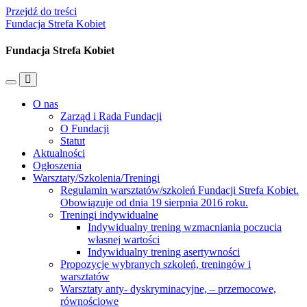
Przejdź do treści
Fundacja Strefa Kobiet
Fundacja Strefa Kobiet
Przełącz
Przełącz
menu
pole
O nas
mobilne
wyszukiwania
Zarząd i Rada Fundacji
O Fundacji
Statut
Aktualności
Ogłoszenia
Warsztaty/Szkolenia/Treningi
Regulamin warsztatów/szkoleń Fundacji Strefa Kobiet.
Obowiązuje od dnia 19 sierpnia 2016 roku.
Treningi indywidualne
Indywidualny trening wzmacniania poczucia
własnej wartości
Indywidualny trening asertywności
Propozycje wybranych szkoleń, treningów i
warsztatów
Warsztaty anty- dyskryminacyjne, – przemocowe,
równościowe