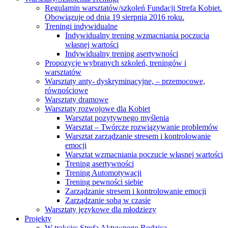
Regulamin warsztatów/szkoleń Fundacji Strefa Kobiet.
Obowiązuje od dnia 19 sierpnia 2016 roku.
Treningi indywidualne
Indywidualny trening wzmacniania poczucia
własnej wartości
Indywidualny trening asertywności
Propozycje wybranych szkoleń, treningów i
warsztatów
Warsztaty anty- dyskryminacyjne, – przemocowe,
równościowe
Warsztaty dramowe
Warsztaty rozwojowe dla Kobiet
Warsztat pozytywnego myślenia
Warsztat – Twórcze rozwiązywanie problemów
Warsztat zarządzanie stresem i kontrolowanie
emocji
Warsztat wzmacniania poczucie własnej wartości
Trening asertywności
Trening Automotywacji
Trening pewności siebie
Zarządzanie stresem i kontrolowanie emocji
Zarządzanie sobą w czasie
Warsztaty językowe dla młodziezy
Projekty
W trakcie: Strefa Aktywnego Rodzica