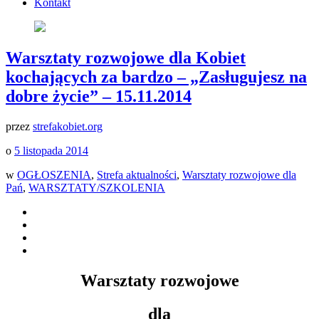
Kontakt
Warsztaty rozwojowe dla Kobiet
kochających za bardzo – „Zasługujesz na
dobre życie” – 15.11.2014
przez
strefakobiet.org
o
5 listopada 2014
w
OGŁOSZENIA
,
Strefa aktualności
,
Warsztaty rozwojowe dla
Pań
,
WARSZTATY/SZKOLENIA
Warsztaty rozwojowe
dla