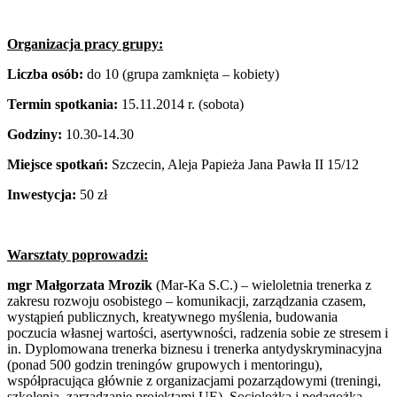
Organizacja pracy grupy:
Liczba osób:
do 10 (grupa zamknięta – kobiety)
Termin spotkania:
15.11.2014 r. (sobota)
Godziny:
10.30-14.30
Miejsce spotkań:
Szczecin, Aleja Papieża Jana Pawła II 15/12
Inwestycja:
50 zł
Warsztaty poprowadzi:
mgr Małgorzata Mrozik
(Mar-Ka S.C.) – wieloletnia trenerka z
zakresu rozwoju osobistego – komunikacji, zarządzania czasem,
wystąpień publicznych, kreatywnego myślenia, budowania
poczucia własnej wartości, asertywności, radzenia sobie ze stresem i
in. Dyplomowana trenerka biznesu i trenerka antydyskryminacyjna
(ponad 500 godzin treningów grupowych i mentoringu),
współpracująca głównie z organizacjami pozarządowymi (treningi,
szkolenia, zarządzanie projektami UE). Socjolożka i pedagożka,