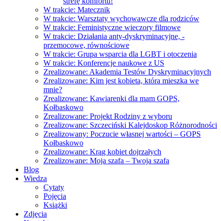
strefę komfortu!
W trakcie: Matecznik
W trakcie: Warsztaty wychowawcze dla rodziców
W trakcie: Feministyczne wieczory filmowe
W trakcie: Działania anty-dyskryminacyjne, -
przemocowe, równościowe
W trakcie: Grupa wsparcia dla LGBT i otoczenia
W trakcie: Konferencje naukowe z US
Zrealizowane: Akademia Testów Dyskryminacyjnych
Zrealizowane: Kim jest kobieta, która mieszka we
mnie?
Zrealizowane: Kawiarenki dla mam GOPS,
Kołbaskowo
Zrealizowane: Projekt Rodziny z wyboru
Zrealizowane: Szczeciński Kalejdoskop Różnorodności
Zrealizowany: Poczucie własnej wartości – GOPS
Kołbaskowo
Zrealizowane: Krąg kobiet dojrzałych
Zrealizowane: Moja szafa – Twoja szafa
Blog
Wiedza
Cytaty
Pojęcia
Książki
Zdjęcia