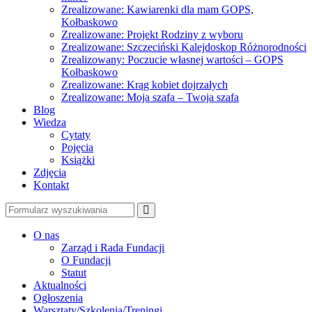
Zrealizowane: Kawiarenki dla mam GOPS,
Kołbaskowo
Zrealizowane: Projekt Rodziny z wyboru
Zrealizowane: Szczeciński Kalejdoskop Różnorodności
Zrealizowany: Poczucie własnej wartości – GOPS
Kołbaskowo
Zrealizowane: Krąg kobiet dojrzałych
Zrealizowane: Moja szafa – Twoja szafa
Blog
Wiedza
Cytaty
Pojęcia
Książki
Zdjęcia
Kontakt
Szukaj
O nas
Zarząd i Rada Fundacji
O Fundacji
Statut
Aktualności
Ogłoszenia
Warsztaty/Szkolenia/Treningi