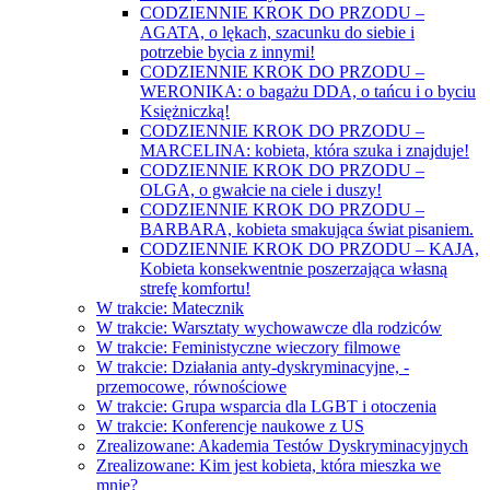
CODZIENNIE KROK DO PRZODU –
AGATA, o lękach, szacunku do siebie i
potrzebie bycia z innymi!
CODZIENNIE KROK DO PRZODU –
WERONIKA: o bagażu DDA, o tańcu i o byciu
Księżniczką!
CODZIENNIE KROK DO PRZODU –
MARCELINA: kobieta, która szuka i znajduje!
CODZIENNIE KROK DO PRZODU –
OLGA, o gwałcie na ciele i duszy!
CODZIENNIE KROK DO PRZODU –
BARBARA, kobieta smakująca świat pisaniem.
CODZIENNIE KROK DO PRZODU – KAJA,
Kobieta konsekwentnie poszerzająca własną
strefę komfortu!
W trakcie: Matecznik
W trakcie: Warsztaty wychowawcze dla rodziców
W trakcie: Feministyczne wieczory filmowe
W trakcie: Działania anty-dyskryminacyjne, -
przemocowe, równościowe
W trakcie: Grupa wsparcia dla LGBT i otoczenia
W trakcie: Konferencje naukowe z US
Zrealizowane: Akademia Testów Dyskryminacyjnych
Zrealizowane: Kim jest kobieta, która mieszka we
mnie?