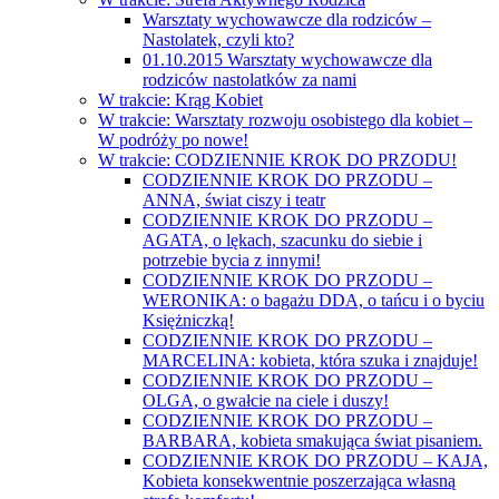
Warsztaty wychowawcze dla rodziców –
Nastolatek, czyli kto?
01.10.2015 Warsztaty wychowawcze dla
rodziców nastolatków za nami
W trakcie: Krąg Kobiet
W trakcie: Warsztaty rozwoju osobistego dla kobiet –
W podróży po nowe!
W trakcie: CODZIENNIE KROK DO PRZODU!
CODZIENNIE KROK DO PRZODU –
ANNA, świat ciszy i teatr
CODZIENNIE KROK DO PRZODU –
AGATA, o lękach, szacunku do siebie i
potrzebie bycia z innymi!
CODZIENNIE KROK DO PRZODU –
WERONIKA: o bagażu DDA, o tańcu i o byciu
Księżniczką!
CODZIENNIE KROK DO PRZODU –
MARCELINA: kobieta, która szuka i znajduje!
CODZIENNIE KROK DO PRZODU –
OLGA, o gwałcie na ciele i duszy!
CODZIENNIE KROK DO PRZODU –
BARBARA, kobieta smakująca świat pisaniem.
CODZIENNIE KROK DO PRZODU – KAJA,
Kobieta konsekwentnie poszerzająca własną