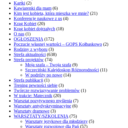
Kartki
(2)
Kawiarenki dla mam
(6)
Kim jest kobieta, która mieszka we mnie?
(21)
Konferencje naukowe z us
(4)
Krąg Kobiet
(20)
Krąg kobiet dojrzałych
(18)
O nas
(1)
OGŁOSZENIA
(172)
Poczucie własnej wartości – GOPS Kołbaskowo
(2)
Rodziny z wyboru
(3)
Strefa aktualności
(638)
Strefa projektów
(74)
Moja szafa – Twoja szafa
(9)
Szczeciński Kalejdoskop Różnorodności
(11)
W podróży po nowe
(14)
Strefa publikacji
(1)
Trening pewności siebie
(3)
Twórcze rozwiązywanie problemów
(1)
W trakcie: Matecznik
(20)
Warsztat pozytywnego myślenia
(7)
Warsztaty antydyskryminacyjne
(6)
Warsztaty dramowe
(3)
WARSZTATY/SZKOLENIA
(75)
Warsztaty językowe dla młodziezy
(5)
Warsztaty rozwojowe dla Pań
(57)