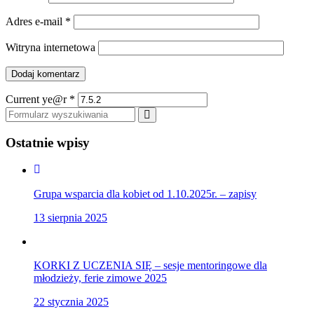
Adres e-mail
*
Witryna internetowa
Current ye@r
*
Szukaj
Ostatnie wpisy
Grupa wsparcia dla kobiet od 1.10.2025r. – zapisy
13 sierpnia 2025
KORKI Z UCZENIA SIĘ – sesje mentoringowe dla
młodzieży, ferie zimowe 2025
22 stycznia 2025