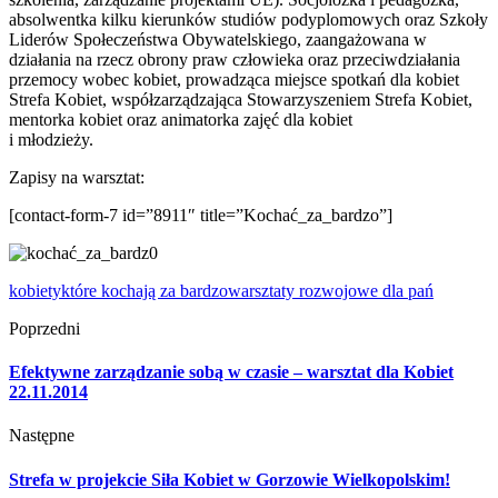
absolwentka kilku kierunków studiów podyplomowych oraz Szkoły
Liderów Społeczeństwa Obywatelskiego, zaangażowana w
działania na rzecz obrony praw człowieka oraz przeciwdziałania
przemocy wobec kobiet, prowadząca miejsce spotkań dla kobiet
Strefa Kobiet, współzarządzająca Stowarzyszeniem Strefa Kobiet,
mentorka kobiet oraz animatorka zajęć dla kobiet
i młodzieży.
Zapisy na warsztat:
[contact-form-7 id=”8911″ title=”Kochać_za_bardzo”]
kobiety
które kochają za bardzo
warsztaty rozwojowe dla pań
Poprzedni
Efektywne zarządzanie sobą w czasie – warsztat dla Kobiet
22.11.2014
Następne
Strefa w projekcie Siła Kobiet w Gorzowie Wielkopolskim!