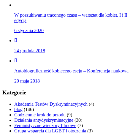
W poszukiwaniu traconego czasu – warsztat dla kobiet, I i II
edycja
6 stycznia 2020
24 grudnia 2018
Autobiograficzność kobiecego eseju – Konferencja naukowa
20 maja 2018
Kategorie
Akademia Testów Dyskryminacyjnych
(4)
blog
(146)
Codziennie krok do przodu
(9)
Działania antydyskryminacyjne
(30)
Feministyczne wieczory filmowe
(7)
Grupa wsparcia dla LGBT i otoczenia
(3)